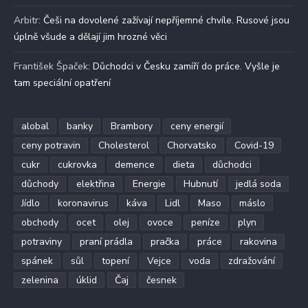
Arbitr
:
Češi na dovolené zažívají nepříjemné chvíle. Rusové jsou
úplně všude a dělají jim hrozné věci
František Špaček
:
Důchodci v Česku zamíří do práce. Vyšle je
tam speciální opatření
alobal
banky
Brambory
ceny energií
ceny potravin
Cholesterol
Chorvatsko
Covid-19
cukr
cukrovka
demence
dieta
důchodci
důchody
elektřina
Energie
Hubnutí
jedlá soda
Jídlo
koronavirus
káva
Lidl
Maso
máslo
obchody
ocet
olej
ovoce
peníze
plyn
potraviny
praní prádla
pračka
práce
rakovina
spánek
sůl
topení
Vejce
voda
zdražování
zelenina
úklid
Čaj
česnek