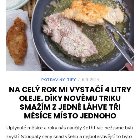
POTRAVINY
,
TIPY
/
6. 3. 2024
NA CELÝ ROK MI VYSTAČÍ 4 LITRY
OLEJE. DÍKY NOVÉMU TRIKU
SMAŽÍM Z JEDNÉ LÁHVE TŘI
MĚSÍCE MÍSTO JEDNOHO
Uplynulé měsíce a roky nás naučily šetřit víc, než jsme byli
zvyklí. Stoupaly ceny snad všeho a nejbolestivější to bylo