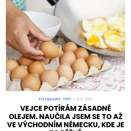
POTRAVINY
,
TIPY
/
9. 9. 2023
VEJCE POTÍRÁM ZÁSADNĚ
OLEJEM. NAUČILA JSEM SE TO AŽ
VE VÝCHODNÍM NĚMECKU, KDE JE