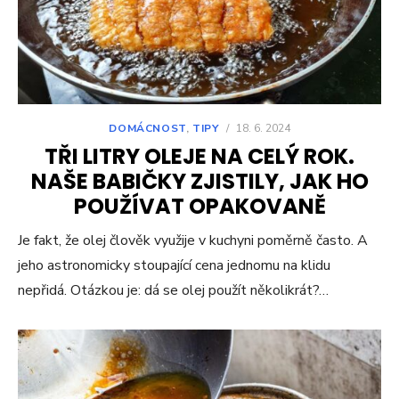
DOMÁCNOST
,
TIPY
/
18. 6. 2024
TŘI LITRY OLEJE NA CELÝ ROK.
NAŠE BABIČKY ZJISTILY, JAK HO
POUŽÍVAT OPAKOVANĚ
Je fakt, že olej člověk využije v kuchyni poměrně často. A
jeho astronomicky stoupající cena jednomu na klidu
nepřidá. Otázkou je: dá se olej použít několikrát?…