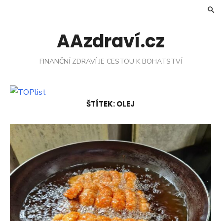
Skip
to
content
AAzdraví.cz
FINANČNÍ ZDRAVÍ JE CESTOU K BOHATSTVÍ
ŠTÍTEK:
OLEJ