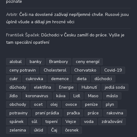
poznáte
Arbitr
:
Češi na dovolené zažívají nepříjemné chvíle. Rusové jsou
úplně všude a dělají jim hrozné věci
František Špaček
:
Důchodci v Česku zamíří do práce. Vyšle je
tam speciální opatření
alobal
banky
Brambory
ceny energií
ceny potravin
Cholesterol
Chorvatsko
Covid-19
cukr
cukrovka
demence
dieta
důchodci
důchody
elektřina
Energie
Hubnutí
jedlá soda
Jídlo
koronavirus
káva
Lidl
Maso
máslo
obchody
ocet
olej
ovoce
peníze
plyn
potraviny
praní prádla
pračka
práce
rakovina
spánek
sůl
topení
Vejce
voda
zdražování
zelenina
úklid
Čaj
česnek