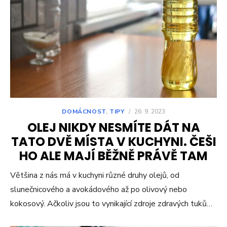
DOMÁCNOST
,
TIPY
/
26. 9. 2023
OLEJ NIKDY NESMÍTE DÁT NA
TATO DVĚ MÍSTA V KUCHYNI. ČEŠI
HO ALE MAJÍ BĚŽNĚ PRÁVĚ TAM
Většina z nás má v kuchyni různé druhy olejů, od
slunečnicového a avokádového až po olivový nebo
kokosový. Ačkoliv jsou to vynikající zdroje zdravých tuků…