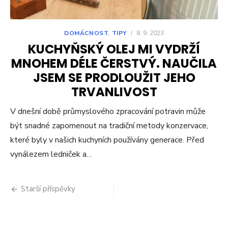
DOMÁCNOST
,
TIPY
/
8. 9. 2023
KUCHYŇSKÝ OLEJ MI VYDRŽÍ
MNOHEM DÉLE ČERSTVÝ. NAUČILA
JSEM SE PRODLOUŽIT JEHO
TRVANLIVOST
V dnešní době průmyslového zpracování potravin může
být snadné zapomenout na tradiční metody konzervace,
které byly v našich kuchyních používány generace. Před
vynálezem ledniček a…
Navigace
Starší příspěvky
pro
příspěvky