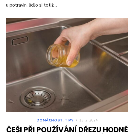
u potravin. Jídlo si totiž…
DOMÁCNOST
,
TIPY
/
13. 2. 2024
ČEŠI PŘI POUŽÍVÁNÍ DŘEZU HODNĚ