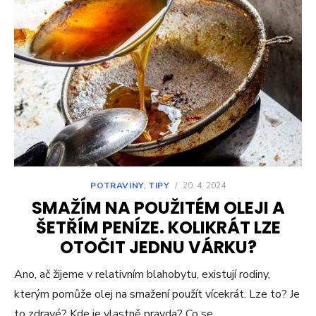
POTRAVINY
,
TIPY
/
20. 4. 2024
SMAŽÍM NA POUŽITÉM OLEJI A
ŠETŘÍM PENÍZE. KOLIKRÁT LZE
OTOČIT JEDNU VÁRKU?
Ano, ač žijeme v relativním blahobytu, existují rodiny,
kterým pomůže olej na smažení použít vícekrát. Lze to? Je
to zdravé? Kde je vlastně pravda? Co se…