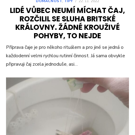
DOMÁCNOST
,
TIPY
/
22. 11. 2022
LIDÉ VŮBEC NEUMÍ MÍCHAT ČAJ,
ROZČILIL SE SLUHA BRITSKÉ
KRÁLOVNY. ŽÁDNÉ KROUŽIVÉ
POHYBY, TO NEJDE
Příprava čaje je pro někoho rituálem a pro jiné se jedná o
každodenní velmi rychlou rutinní činnost. Já sama obvykle
připravuji čaj zcela jednoduše, asi…