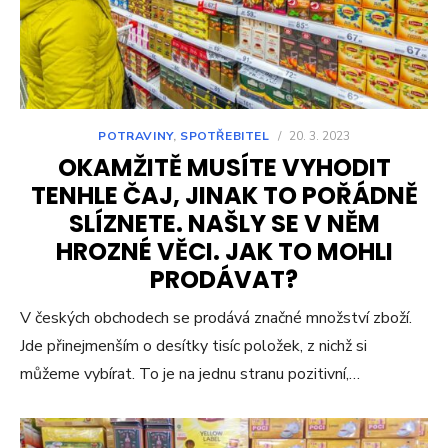
POTRAVINY
,
SPOTŘEBITEL
/
20. 3. 2023
OKAMŽITĚ MUSÍTE VYHODIT
TENHLE ČAJ, JINAK TO POŘÁDNĚ
SLÍZNETE. NAŠLY SE V NĚM
HROZNÉ VĚCI. JAK TO MOHLI
PRODÁVAT?
V českých obchodech se prodává značné množství zboží.
Jde přinejmenším o desítky tisíc položek, z nichž si
můžeme vybírat. To je na jednu stranu pozitivní,…