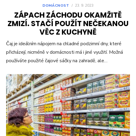
DOMÁCNOST
/
23. 9. 2023
ZÁPACH ZÁCHODU OKAMŽITĚ
ZMIZÍ. STAČÍ POUŽÍT NEČEKANOU
VĚC Z KUCHYNĚ
Čaj je ideálním nápojem na chladné podzimní dny, které
přicházejí, nicméně v domácnosti má i jiné využití. Možná
používáte použité čajové sáčky na zahradě, ale…