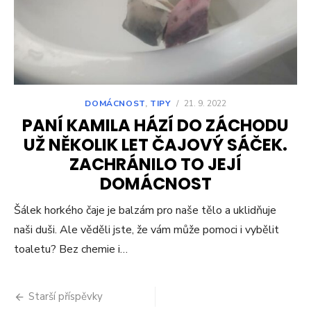
DOMÁCNOST
,
TIPY
/
21. 9. 2022
PANÍ KAMILA HÁZÍ DO ZÁCHODU
UŽ NĚKOLIK LET ČAJOVÝ SÁČEK.
ZACHRÁNILO TO JEJÍ
DOMÁCNOST
Šálek horkého čaje je balzám pro naše tělo a uklidňuje
naši duši. Ale věděli jste, že vám může pomoci i vybělit
toaletu? Bez chemie i…
Navigace
Starší příspěvky