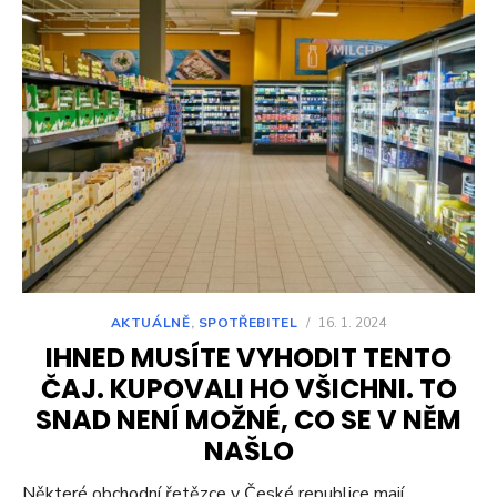
AKTUÁLNĚ
,
SPOTŘEBITEL
/
16. 1. 2024
IHNED MUSÍTE VYHODIT TENTO
ČAJ. KUPOVALI HO VŠICHNI. TO
SNAD NENÍ MOŽNÉ, CO SE V NĚM
NAŠLO
Některé obchodní řetězce v České republice mají