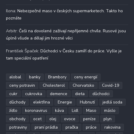
Ilona
:
Nebezpečné maso v českých supermarketech. Takto ho
poznáte
Arbitr
:
Češi na dovolené zažívají nepříjemné chvíle. Rusové jsou
úplně všude a dělají jim hrozné věci
František Špaček
:
Důchodci v Česku zamíří do práce. Vyšle je
tam speciální opatření
alobal
banky
Brambory
ceny energií
ceny potravin
Cholesterol
Chorvatsko
Covid-19
cukr
cukrovka
demence
dieta
důchodci
důchody
elektřina
Energie
Hubnutí
jedlá soda
Jídlo
koronavirus
káva
Lidl
Maso
máslo
obchody
ocet
olej
ovoce
peníze
plyn
potraviny
praní prádla
pračka
práce
rakovina