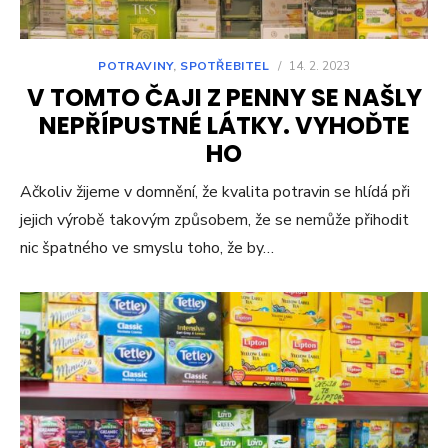
POTRAVINY
,
SPOTŘEBITEL
/
14. 2. 2023
V TOMTO ČAJI Z PENNY SE NAŠLY
NEPŘÍPUSTNÉ LÁTKY. VYHOĎTE
HO
Ačkoliv žijeme v domnění, že kvalita potravin se hlídá při
jejich výrobě takovým způsobem, že se nemůže přihodit
nic špatného ve smyslu toho, že by…