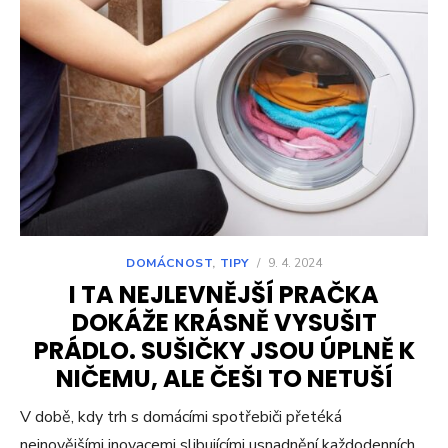
DOMÁCNOST
,
TIPY
/
9. 4. 2024
I TA NEJLEVNĚJŠÍ PRAČKA
DOKÁŽE KRÁSNĚ VYSUŠIT
PRÁDLO. SUŠIČKY JSOU ÚPLNĚ K
NIČEMU, ALE ČEŠI TO NETUŠÍ
V době, kdy trh s domácími spotřebiči přetéká
nejnovějšími inovacemi slibujícími usnadnění každodenních