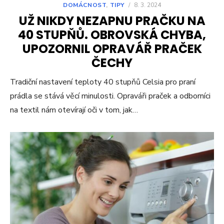
DOMÁCNOST
,
TIPY
/
8. 3. 2024
UŽ NIKDY NEZAPNU PRAČKU NA
40 STUPŇŮ. OBROVSKÁ CHYBA,
UPOZORNIL OPRAVÁŘ PRAČEK
ČECHY
Tradiční nastavení teploty 40 stupňů Celsia pro praní
prádla se stává věcí minulosti. Opraváři praček a odborníci
na textil nám otevírají oči v tom, jak…