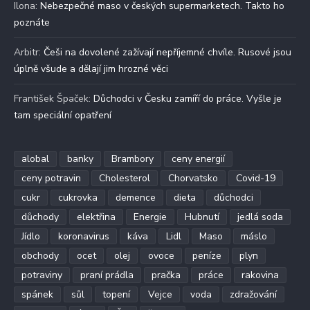
Ilona
:
Nebezpečné maso v českých supermarketech. Takto ho
poznáte
Arbitr
:
Češi na dovolené zažívají nepříjemné chvíle. Rusové jsou
úplně všude a dělají jim hrozné věci
František Špaček
:
Důchodci v Česku zamíří do práce. Vyšle je
tam speciální opatření
alobal
banky
Brambory
ceny energií
ceny potravin
Cholesterol
Chorvatsko
Covid-19
cukr
cukrovka
demence
dieta
důchodci
důchody
elektřina
Energie
Hubnutí
jedlá soda
Jídlo
koronavirus
káva
Lidl
Maso
máslo
obchody
ocet
olej
ovoce
peníze
plyn
potraviny
praní prádla
pračka
práce
rakovina
spánek
sůl
topení
Vejce
voda
zdražování