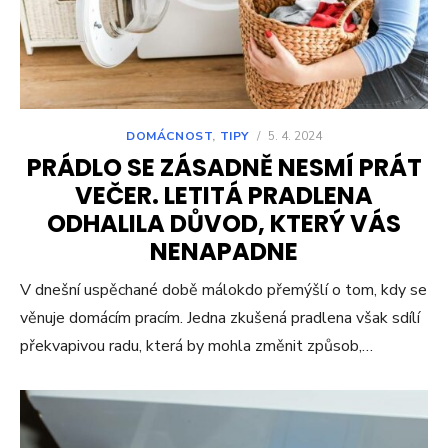
DOMÁCNOST
,
TIPY
/
5. 4. 2024
PRÁDLO SE ZÁSADNĚ NESMÍ PRÁT
VEČER. LETITÁ PRADLENA
ODHALILA DŮVOD, KTERÝ VÁS
NENAPADNE
V dnešní uspěchané době málokdo přemýšlí o tom, kdy se
věnuje domácím pracím. Jedna zkušená pradlena však sdílí
překvapivou radu, která by mohla změnit způsob,…