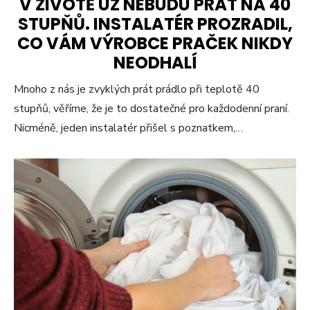
V ŽIVOTĚ UŽ NEBUDU PRÁT NA 40
STUPŇŮ. INSTALATÉR PROZRADIL,
CO VÁM VÝROBCE PRAČEK NIKDY
NEODHALÍ
Mnoho z nás je zvyklých prát prádlo při teplotě 40
stupňů, věříme, že je to dostatečné pro každodenní praní.
Nicméně, jeden instalatér přišel s poznatkem,…