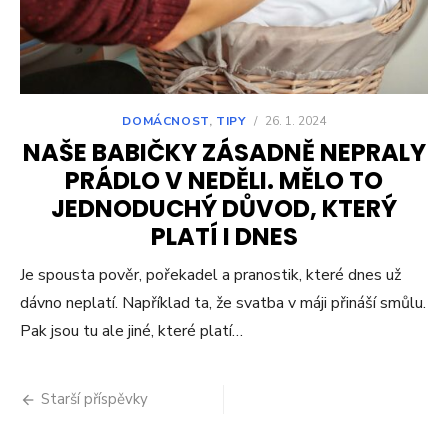
DOMÁCNOST
,
TIPY
/
26. 1. 2024
NAŠE BABIČKY ZÁSADNĚ NEPRALY
PRÁDLO V NEDĚLI. MĚLO TO
JEDNODUCHÝ DŮVOD, KTERÝ
PLATÍ I DNES
Je spousta pověr, pořekadel a pranostik, které dnes už
dávno neplatí. Například ta, že svatba v máji přináší smůlu.
Pak jsou tu ale jiné, které platí…
Navigace
Starší příspěvky
pro