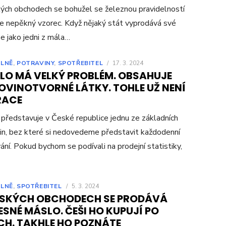
ých obchodech se bohužel se železnou pravidelností
e nepěkný vzorec. Když nějaký stát vyprodává své
se jako jedni z mála…
LNĚ
,
POTRAVINY
,
SPOTŘEBITEL
/
17. 3. 2024
LO MÁ VELKÝ PROBLÉM. OBSAHUJE
OVINOTVORNÉ LÁTKY. TOHLE UŽ NENÍ
RACE
představuje v České republice jednu ze základních
in, bez které si nedovedeme představit každodenní
ání. Pokud bychom se podívali na prodejní statistiky,
LNĚ
,
SPOTŘEBITEL
/
5. 3. 2024
ESKÝCH OBCHODECH SE PRODÁVÁ
SNÉ MÁSLO. ČEŠI HO KUPUJÍ PO
CH. TAKHLE HO POZNÁTE