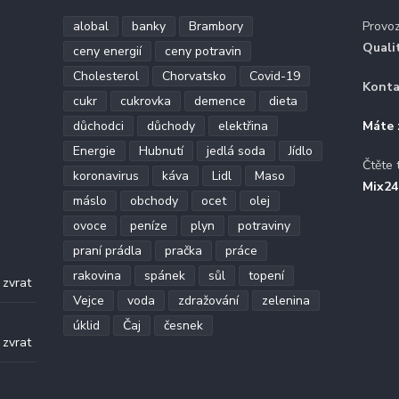
alobal
banky
Brambory
Provo
Quali
ceny energií
ceny potravin
Cholesterol
Chorvatsko
Covid-19
Konta
cukr
cukrovka
demence
dieta
důchodci
důchody
elektřina
Máte 
Energie
Hubnutí
jedlá soda
Jídlo
Čtěte 
koronavirus
káva
Lidl
Maso
Mix24
máslo
obchody
ocet
olej
ovoce
peníze
plyn
potraviny
praní prádla
pračka
práce
.
rakovina
spánek
sůl
topení
 zvrat
Vejce
voda
zdražování
zelenina
.
úklid
Čaj
česnek
 zvrat