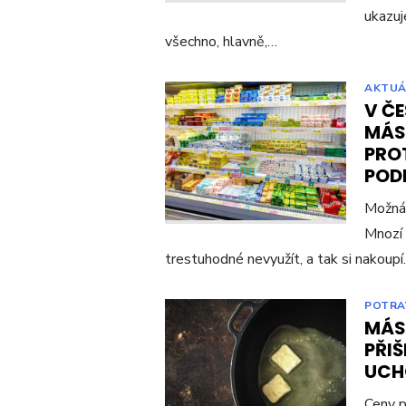
ukazuj
všechno, hlavně,…
AKTUÁ
V Č
MÁSL
PRO
POD
Možná 
Mnozí 
trestuhodné nevyužít, a tak si nakoup
POTRA
MÁSL
PŘIŠ
UCH
Ceny p