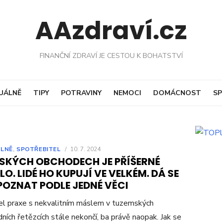
AAzdraví.cz
FINANČNÍ ZDRAVÍ JE CESTOU K BOHATSTVÍ
UÁLNĚ
TIPY
POTRAVINY
NEMOCI
DOMÁCNOST
SP
LNĚ
,
SPOTŘEBITEL
/
10. 7. 2024
ESKÝCH OBCHODECH JE PŘÍŠERNÉ
O. LIDÉ HO KUPUJÍ VE VELKÉM. DÁ SE
POZNAT PODLE JEDNÉ VĚCI
l praxe s nekvalitním máslem v tuzemských
ních řetězcích stále nekončí, ba právě naopak. Jak se