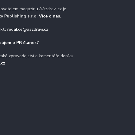
zovatelem magazínu AAzdravi.cz je
ty Publishing s.r.o.
Více o nás
.
kt:
redakce@aazdravi.cz
zájem o PR článek?
také zpravodajství a komentáře deníku
.cz