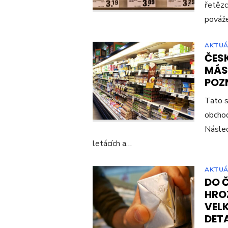
řetězc
pováže
AKTUÁ
ČES
MÁSL
POZ
Tato s
obchod
Násled
letácích a…
AKTUÁ
DO 
HROZ
VEL
DET