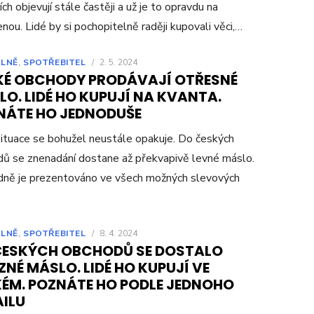
ích objevují stále častěji a už je to opravdu na
nou. Lidé by si pochopitelně raději kupovali věci,…
LNĚ
,
SPOTŘEBITEL
/
2. 5. 2024
KÉ OBCHODY PRODÁVAJÍ OTŘESNÉ
O. LIDÉ HO KUPUJÍ NA KVANTA.
NÁTE HO JEDNODUŠE
ituace se bohužel neustále opakuje. Do českých
ů se znenadání dostane až překvapivě levné máslo.
ně je prezentováno ve všech možných slevových
LNĚ
,
SPOTŘEBITEL
/
8. 4. 2024
ČESKÝCH OBCHODŮ SE DOSTALO
NÉ MÁSLO. LIDÉ HO KUPUJÍ VE
KÉM. POZNÁTE HO PODLE JEDNOHO
AILU