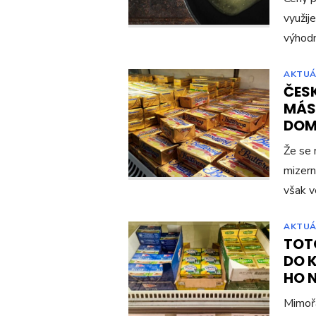
využij
výhodn
AKTUÁ
ČES
MÁSL
DOMA
Že se 
mizerné
však v
AKTUÁ
TOT
DO K
HO 
Mimořá