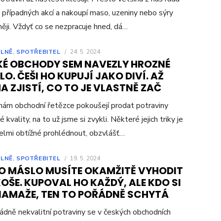
e případných akcí a nakoupí maso, uzeniny nebo sýry
ěji. Vždyť co se nezpracuje hned, dá…
LNĚ
,
SPOTŘEBITEL
/
24. 5. 2024
KÉ OBCHODY SEM NAVEZLY HROZNÉ
O. ČEŠI HO KUPUJÍ JAKO DIVÍ. AŽ
 ZJISTÍ, CO TO JE VLASTNĚ ZAČ
nám obchodní řetězce pokoušejí prodat potraviny
 kvality, na to už jsme si zvykli. Některé jejich triky je
elmi obtížné prohlédnout, obzvlášť…
LNĚ
,
SPOTŘEBITEL
/
19. 5. 2024
O MÁSLO MUSÍTE OKAMŽITĚ VYHODIT
OŠE. KUPOVAL HO KAŽDÝ, ALE KDO SI
NAMAŽE, TEN TO POŘÁDNĚ SCHYTÁ
dně nekvalitní potraviny se v českých obchodních