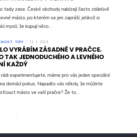
to tady zase. České obchody nabízejí často zdánlivě
levné máslo, po kterém se jen zapráší, jelikož si
íci myslí, že kupují něco…
CNOST
,
TIPY
/
11. 1. 2024
LO VYRÁBÍM ZÁSADNĚ V PRAČCE.
O TAK JEDNODUCHÉHO A LEVNÉHO
NÍ KAŽDÝ
rádi experimentujete, máme pro vás jeden speciální
na domácí pokus. Napadlo vás někdy, že můžete
 stlouct máslo ve vaší pračce? Že to…