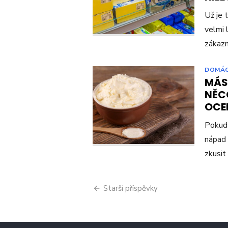
Už je 
velmi 
zákazn
DOMÁ
MÁS
NĚC
OCE
Pokud 
nápad 
zkusit
Navigace
Starší příspěvky
pro
příspěvky