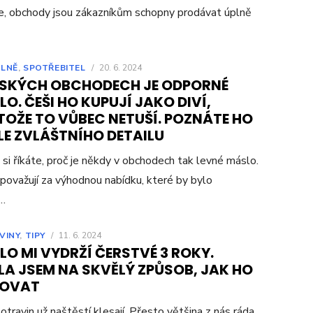
e, obchody jsou zákazníkům schopny prodávat úplně
LNĚ
,
SPOTŘEBITEL
/
20. 6. 2024
ESKÝCH OBCHODECH JE ODPORNÉ
O. ČEŠI HO KUPUJÍ JAKO DIVÍ,
TOŽE TO VŮBEC NETUŠÍ. POZNÁTE HO
LE ZVLÁŠTNÍHO DETAILU
si říkáte, proč je někdy v obchodech tak levné máslo.
považují za výhodnou nabídku, které by bylo
í…
VINY
,
TIPY
/
11. 6. 2024
O MI VYDRŽÍ ČERSTVÉ 3 ROKY.
LA JSEM NA SKVĚLÝ ZPŮSOB, JAK HO
OVAT
otravin už naštěstí klesají. Přesto většina z nás ráda