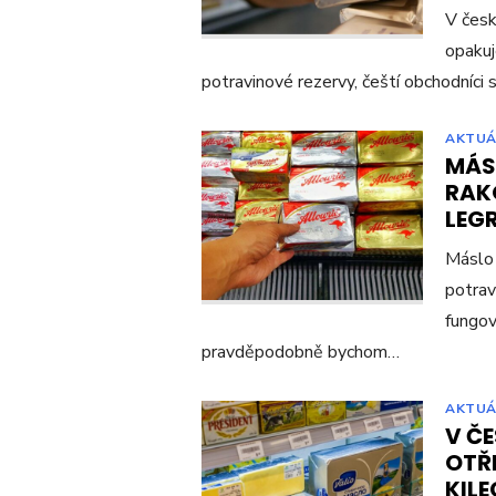
V česk
opakuj
potravinové rezervy, čeští obchodníci 
AKTUÁ
MÁS
RAK
LEG
Máslo 
potrav
fungov
pravděpodobně bychom…
AKTUÁ
V Č
OTŘE
KILE