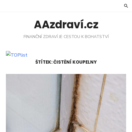
Skip
to
content
AAzdraví.cz
FINANČNÍ ZDRAVÍ JE CESTOU K BOHATSTVÍ
ŠTÍTEK:
ČISTĚNÍ KOUPELNY