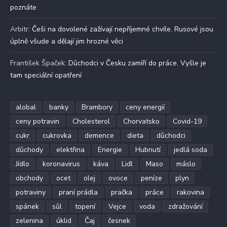
poznáte
Arbitr
:
Češi na dovolené zažívají nepříjemné chvíle. Rusové jsou
úplně všude a dělají jim hrozné věci
František Špaček
:
Důchodci v Česku zamíří do práce. Vyšle je
tam speciální opatření
alobal
banky
Brambory
ceny energií
ceny potravin
Cholesterol
Chorvatsko
Covid-19
cukr
cukrovka
demence
dieta
důchodci
důchody
elektřina
Energie
Hubnutí
jedlá soda
Jídlo
koronavirus
káva
Lidl
Maso
máslo
obchody
ocet
olej
ovoce
peníze
plyn
potraviny
praní prádla
pračka
práce
rakovina
spánek
sůl
topení
Vejce
voda
zdražování
zelenina
úklid
Čaj
česnek