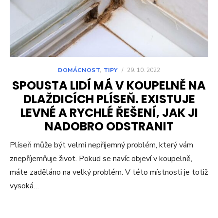
DOMÁCNOST
,
TIPY
/
29. 10. 2022
SPOUSTA LIDÍ MÁ V KOUPELNĚ NA
DLAŽDICÍCH PLÍSEŇ. EXISTUJE
LEVNÉ A RYCHLÉ ŘEŠENÍ, JAK JI
NADOBRO ODSTRANIT
Plíseň může být velmi nepříjemný problém, který vám
znepříjemňuje život. Pokud se navíc objeví v koupelně,
máte zaděláno na velký problém. V této místnosti je totiž
vysoká…