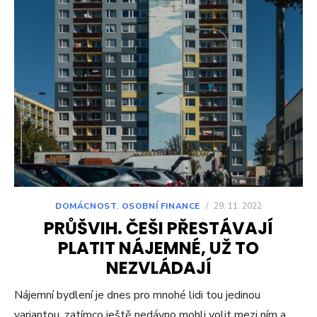
DOMÁCNOST
,
OSOBNÍ FINANCE
/
29. 11. 2022
PRŮŠVIH. ČEŠI PŘESTÁVAJÍ
PLATIT NÁJEMNÉ, UŽ TO
NEZVLÁDAJÍ
Nájemní bydlení je dnes pro mnohé lidi tou jedinou
variantou, zatímco ještě nedávno mohli volit mezi ním a