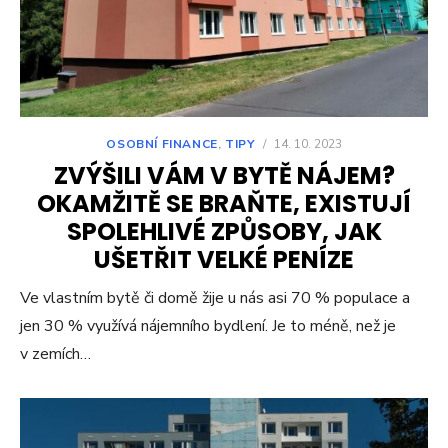
OSOBNÍ FINANCE
,
TIPY
/
14. 10. 2023
ZVÝŠILI VÁM V BYTĚ NÁJEM?
OKAMŽITĚ SE BRAŇTE, EXISTUJÍ
SPOLEHLIVÉ ZPŮSOBY, JAK
UŠETŘIT VELKÉ PENÍZE
Ve vlastním bytě či domě žije u nás asi 70 % populace a
jen 30 % využívá nájemního bydlení. Je to méně, než je
v zemích…