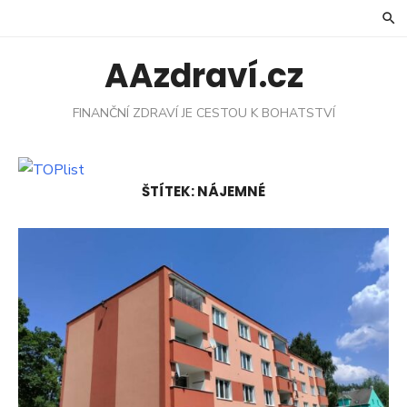
Skip
to
content
AAzdraví.cz
FINANČNÍ ZDRAVÍ JE CESTOU K BOHATSTVÍ
ŠTÍTEK:
NÁJEMNÉ