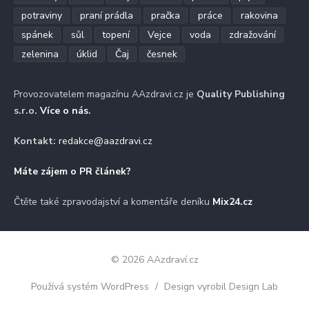
potraviny
praní prádla
pračka
práce
rakovina
spánek
sůl
topení
Vejce
voda
zdražování
zelenina
úklid
Čaj
česnek
Provozovatelem magazínu AAzdravi.cz je
Quality Publishing
s.r.o.
Více o nás
.
Kontakt:
redakce@aazdravi.cz
Máte zájem o PR článek?
Čtěte také zpravodajství a komentáře deníku
Mix24.cz
© 2026 AAzdraví.cz
Používá systém WordPress
/
Design vyrobil Design Lab