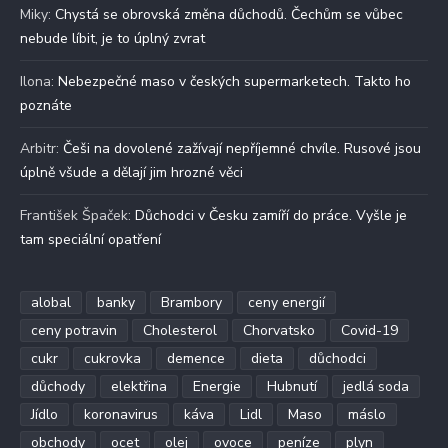
Miky
:
Chystá se obrovská změna důchodů. Čechům se vůbec
nebude líbit, je to úplný zvrat
Ilona
:
Nebezpečné maso v českých supermarketech. Takto ho
poznáte
Arbitr
:
Češi na dovolené zažívají nepříjemné chvíle. Rusové jsou
úplně všude a dělají jim hrozné věci
František Špaček
:
Důchodci v Česku zamíří do práce. Vyšle je
tam speciální opatření
alobal
banky
Brambory
ceny energií
ceny potravin
Cholesterol
Chorvatsko
Covid-19
cukr
cukrovka
demence
dieta
důchodci
důchody
elektřina
Energie
Hubnutí
jedlá soda
Jídlo
koronavirus
káva
Lidl
Maso
máslo
obchody
ocet
olej
ovoce
peníze
plyn