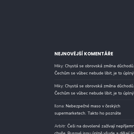
NEJNOVĚJŠÍ KOMENTÁŘE
Miky
:
Chystá se obrovská změna důchodů
Čechům se vůbec nebude líbit, je to úplný
Miky
:
Chystá se obrovská změna důchodů
Čechům se vůbec nebude líbit, je to úplný
Ilona
:
Nebezpečné maso v českých
supermarketech. Takto ho poznáte
Arbitr
:
Češi na dovolené zažívají nepříjem
chvíle. Rusové jsou úplně všude a dělají ji