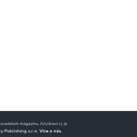
zovatelem magazínu AAzdravi.cz je
ty Publishing s.r.o.
Více o nás
.