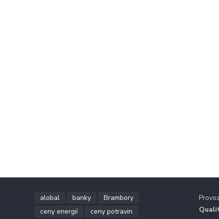
alobal
banky
Brambory
Provo
Quali
ceny energií
ceny potravin