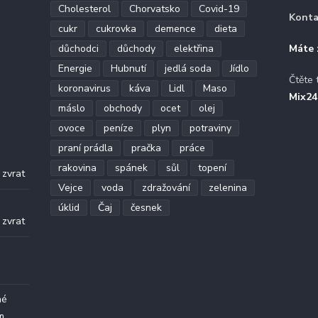
Cholesterol
Chorvatsko
Covid-19
Konta
cukr
cukrovka
demence
dieta
důchodci
důchody
elektřina
Máte 
Energie
Hubnutí
jedlá soda
Jídlo
Čtěte 
koronavirus
káva
Lidl
Maso
Mix24
máslo
obchody
ocet
olej
ovoce
peníze
plyn
potraviny
praní prádla
pračka
práce
.
rakovina
spánek
sůl
topení
 zvrat
Vejce
voda
zdražování
zelenina
.
úklid
Čaj
česnek
 zvrat
né
m