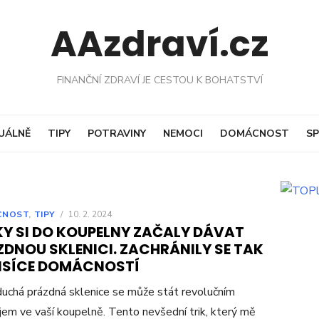
AAzdraví.cz
FINANČNÍ ZDRAVÍ JE CESTOU K BOHATSTVÍ
UÁLNĚ
TIPY
POTRAVINY
NEMOCI
DOMÁCNOST
SP
CNOST
,
TIPY
/
10. 2. 2024
KY SI DO KOUPELNY ZAČALY DÁVAT
ZDNOU SKLENICI. ZACHRÁNILY SE TAK
TISÍCE DOMÁCNOSTÍ
uchá prázdná sklenice se může stát revolučním
jem ve vaší koupelně. Tento nevšední trik, který mě