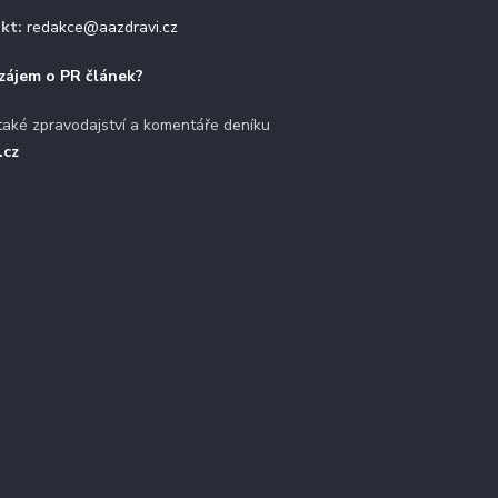
kt:
redakce@aazdravi.cz
zájem o PR článek?
také zpravodajství a komentáře deníku
.cz