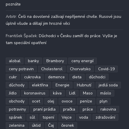
poznáte
Arbitr
:
Češi na dovolené zažívají nepříjemné chvíle. Rusové jsou
úplně všude a dělají jim hrozné věci
František Špaček
:
Důchodci v Česku zamíří do práce. Vyšle je
tam speciální opatření
alobal
banky
Brambory
ceny energií
ceny potravin
Cholesterol
Chorvatsko
Covid-19
cukr
cukrovka
demence
dieta
důchodci
důchody
elektřina
Energie
Hubnutí
jedlá soda
Jídlo
koronavirus
káva
Lidl
Maso
máslo
obchody
ocet
olej
ovoce
peníze
plyn
potraviny
praní prádla
pračka
práce
rakovina
spánek
sůl
topení
Vejce
voda
zdražování
zelenina
úklid
Čaj
česnek