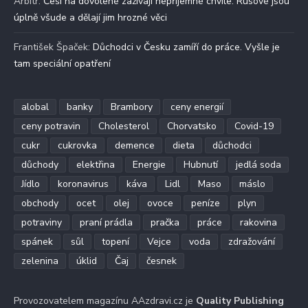
Arbitr
:
Češi na dovolené zažívají nepříjemné chvíle. Rusové jsou
úplně všude a dělají jim hrozné věci
František Špaček
:
Důchodci v Česku zamíří do práce. Vyšle je
tam speciální opatření
alobal
banky
Brambory
ceny energií
ceny potravin
Cholesterol
Chorvatsko
Covid-19
cukr
cukrovka
demence
dieta
důchodci
důchody
elektřina
Energie
Hubnutí
jedlá soda
Jídlo
koronavirus
káva
Lidl
Maso
máslo
obchody
ocet
olej
ovoce
peníze
plyn
potraviny
praní prádla
pračka
práce
rakovina
spánek
sůl
topení
Vejce
voda
zdražování
zelenina
úklid
Čaj
česnek
Provozovatelem magazínu AAzdravi.cz je
Quality Publishing