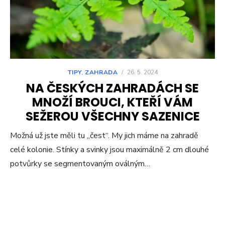
TIPY
,
ZAHRADA
/
26. 5. 2024
NA ČESKÝCH ZAHRADÁCH SE
MNOŽÍ BROUCI, KTEŘÍ VÁM
SEŽEROU VŠECHNY SAZENICE
Možná už jste měli tu „čest“. My jich máme na zahradě
celé kolonie. Stínky a svinky jsou maximálně 2 cm dlouhé
potvůrky se segmentovaným oválným…