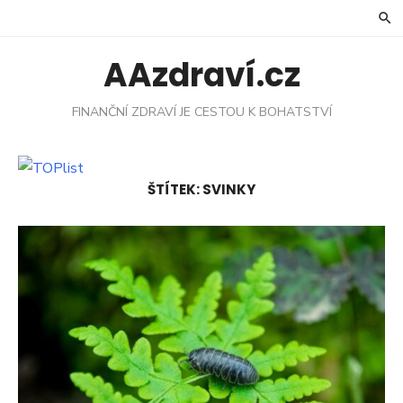
Skip
to
content
AAzdraví.cz
FINANČNÍ ZDRAVÍ JE CESTOU K BOHATSTVÍ
ŠTÍTEK:
SVINKY