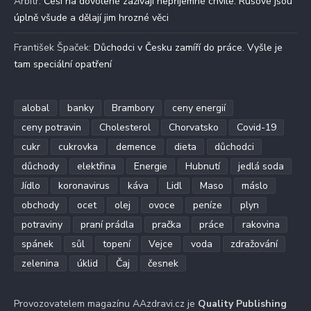
Arbitr
:
Češi na dovolené zažívají nepříjemné chvíle. Rusové jsou
úplně všude a dělají jim hrozné věci
František Špaček
:
Důchodci v Česku zamíří do práce. Vyšle je
tam speciální opatření
alobal
banky
Brambory
ceny energií
ceny potravin
Cholesterol
Chorvatsko
Covid-19
cukr
cukrovka
demence
dieta
důchodci
důchody
elektřina
Energie
Hubnutí
jedlá soda
Jídlo
koronavirus
káva
Lidl
Maso
máslo
obchody
ocet
olej
ovoce
peníze
plyn
potraviny
praní prádla
pračka
práce
rakovina
spánek
sůl
topení
Vejce
voda
zdražování
zelenina
úklid
Čaj
česnek
Provozovatelem magazínu AAzdravi.cz je
Quality Publishing