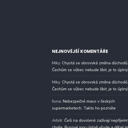
NEJNOVĚJŠÍ KOMENTÁŘE
Miky
:
Chystá se obrovská změna důchodů
Čechům se vůbec nebude líbit, je to úplný
Miky
:
Chystá se obrovská změna důchodů
Čechům se vůbec nebude líbit, je to úplný
Ilona
:
Nebezpečné maso v českých
supermarketech. Takto ho poznáte
Arbitr
:
Češi na dovolené zažívají nepříjem
chvíle. Rusové jsou úplně všude a dělají ji