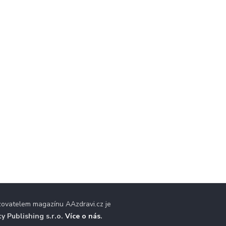
zovatelem magazínu AAzdravi.cz je
ty Publishing s.r.o.
Více o nás
.