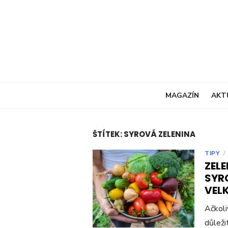
Skip
to
content
MAGAZÍN
AKT
ŠTÍTEK:
SYROVÁ ZELENINA
TIPY
/
ZELE
SYRO
VEL
Ačkoli
důleži