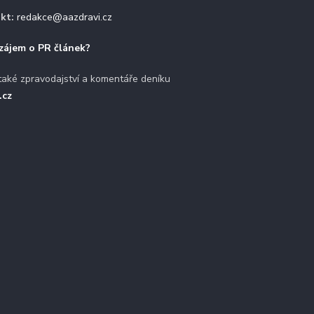
kt:
redakce@aazdravi.cz
zájem o PR článek?
také zpravodajství a komentáře deníku
.cz