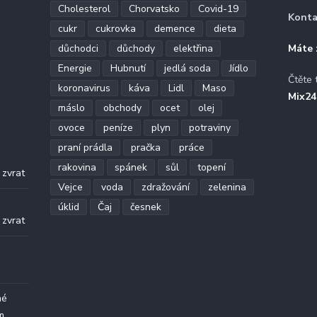
Cholesterol
Chorvatsko
Covid-19
Konta
cukr
cukrovka
demence
dieta
důchodci
důchody
elektřina
Máte 
Energie
Hubnutí
jedlá soda
Jídlo
Čtěte 
koronavirus
káva
Lidl
Maso
Mix24
máslo
obchody
ocet
olej
ovoce
peníze
plyn
potraviny
praní prádla
pračka
práce
.
rakovina
spánek
sůl
topení
 zvrat
Vejce
voda
zdražování
zelenina
.
úklid
Čaj
česnek
 zvrat
né
m