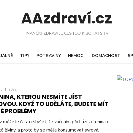
AAzdraví.cz
FINANČNÍ ZDRAVÍ JE CESTOU K BOHATSTVÍ
UÁLNĚ
TIPY
POTRAVINY
NEMOCI
DOMÁCNOST
SP
3. 1. 2022
NINA, KTEROU NESMÍTE JÍST
VOU. KDYŽ TO UDĚLÁTE, BUDETE MÍT
KÉ PROBLÉMY
v můžete často slyšet, že vařením přichází zelenina o
té živiny, a proto by se měla konzumovat syrová,