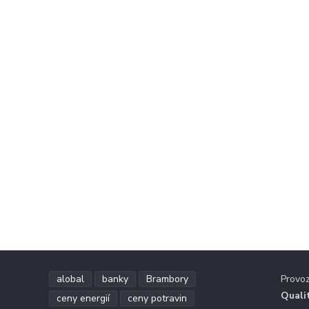
alobal
banky
Brambory
Provo
Quali
ceny energií
ceny potravin