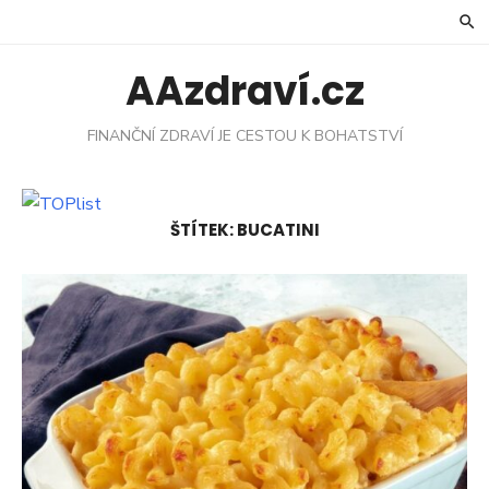
Skip
to
content
AAzdraví.cz
FINANČNÍ ZDRAVÍ JE CESTOU K BOHATSTVÍ
ŠTÍTEK:
BUCATINI