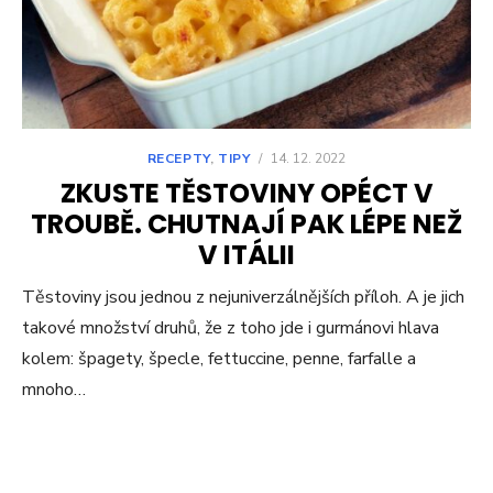
RECEPTY
,
TIPY
/
14. 12. 2022
ZKUSTE TĚSTOVINY OPÉCT V
TROUBĚ. CHUTNAJÍ PAK LÉPE NEŽ
V ITÁLII
Těstoviny jsou jednou z nejuniverzálnějších příloh. A je jich
takové množství druhů, že z toho jde i gurmánovi hlava
kolem: špagety, špecle, fettuccine, penne, farfalle a
mnoho…