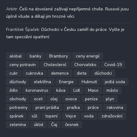
Arbitr
:
Češi na dovolené zažívají nepříjemné chvíle. Rusové jsou
úplně všude a dělají jim hrozné věci
František Špaček
:
Důchodci v Česku zamíří do práce. Vyšle je
tam speciální opatření
alobal
banky
Brambory
ceny energií
ceny potravin
Cholesterol
Chorvatsko
Covid-19
cukr
cukrovka
demence
dieta
důchodci
důchody
elektřina
Energie
Hubnutí
jedlá soda
Jídlo
koronavirus
káva
Lidl
Maso
máslo
obchody
ocet
olej
ovoce
peníze
plyn
potraviny
praní prádla
pračka
práce
rakovina
spánek
sůl
topení
Vejce
voda
zdražování
zelenina
úklid
Čaj
česnek