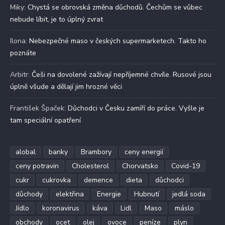
Miky
:
Chystá se obrovská změna důchodů. Čechům se vůbec
nebude líbit, je to úplný zvrat
Ilona
:
Nebezpečné maso v českých supermarketech. Takto ho
poznáte
Arbitr
:
Češi na dovolené zažívají nepříjemné chvíle. Rusové jsou
úplně všude a dělají jim hrozné věci
František Špaček
:
Důchodci v Česku zamíří do práce. Vyšle je
tam speciální opatření
alobal
banky
Brambory
ceny energií
ceny potravin
Cholesterol
Chorvatsko
Covid-19
cukr
cukrovka
demence
dieta
důchodci
důchody
elektřina
Energie
Hubnutí
jedlá soda
Jídlo
koronavirus
káva
Lidl
Maso
máslo
obchody
ocet
olej
ovoce
peníze
plyn