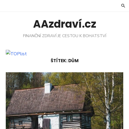
Skip
to
content
AAzdraví.cz
FINANČNÍ ZDRAVÍ JE CESTOU K BOHATSTVÍ
ŠTÍTEK:
DŮM