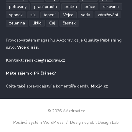
potraviny
praní prádla
pračka
práce
rakovina
spánek
sůl
topení
Vejce
voda
zdražování
zelenina
úklid
Čaj
česnek
Provozovatelem magazínu AAzdravi.cz je
Quality Publishing
s.r.o.
Více o nás
.
Kontakt:
redakce@aazdravi.cz
Máte zájem o PR článek?
Čtěte také zpravodajství a komentáře deníku
Mix24.cz
© 2026 AAzdraví.cz
Používá systém WordPress
/
Design vyrobil Design Lab