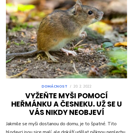
DOMÁCNOST
/
20. 2. 2022
VYŽEŇTE MYŠI POMOCÍ
HEŘMÁNKU A ČESNEKU. UŽ SE U
VÁS NIKDY NEOBJEVÍ
Jakmile se myši dostanou do domu, je to špatné. Tito
hlodavci jsou sice malí, ale dokáží udělat pěknou neplechu.