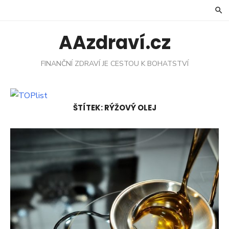
Skip
to
content
AAzdraví.cz
FINANČNÍ ZDRAVÍ JE CESTOU K BOHATSTVÍ
ŠTÍTEK:
RÝŽOVÝ OLEJ