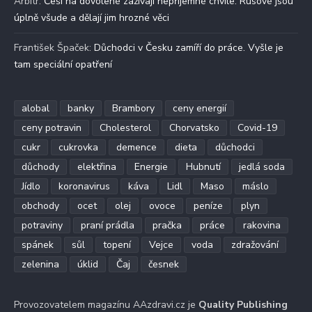
Arbitr
:
Češi na dovolené zažívají nepříjemné chvíle. Rusové jsou
úplně všude a dělají jim hrozné věci
František Špaček
:
Důchodci v Česku zamíří do práce. Vyšle je
tam speciální opatření
alobal
banky
Brambory
ceny energií
ceny potravin
Cholesterol
Chorvatsko
Covid-19
cukr
cukrovka
demence
dieta
důchodci
důchody
elektřina
Energie
Hubnutí
jedlá soda
Jídlo
koronavirus
káva
Lidl
Maso
máslo
obchody
ocet
olej
ovoce
peníze
plyn
potraviny
praní prádla
pračka
práce
rakovina
spánek
sůl
topení
Vejce
voda
zdražování
zelenina
úklid
Čaj
česnek
Provozovatelem magazínu AAzdravi.cz je
Quality Publishing