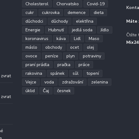
Cholesterol
Chorvatsko
Covid-19
Konta
cukr
cukrovka
demence
dieta
důchodci
důchody
elektřina
Máte 
Energie
Hubnutí
jedlá soda
Jídlo
Čtěte 
koronavirus
káva
Lidl
Maso
Mix24
máslo
obchody
ocet
olej
ovoce
peníze
plyn
potraviny
praní prádla
pračka
práce
.
rakovina
spánek
sůl
topení
 zvrat
Vejce
voda
zdražování
zelenina
.
úklid
Čaj
česnek
 zvrat
né
m