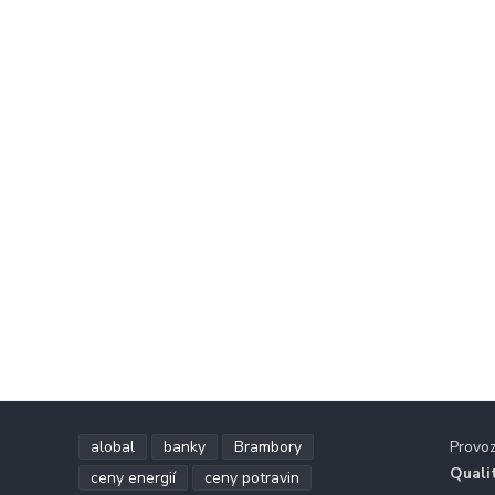
alobal
banky
Brambory
Provo
Quali
ceny energií
ceny potravin