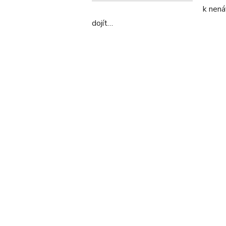
k nená
dojít…