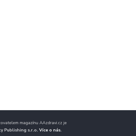
zovatelem magazínu AAzdravi.cz je
ty Publishing s.r.o.
Více o nás
.