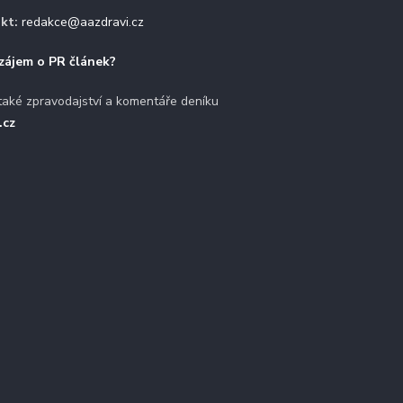
kt:
redakce@aazdravi.cz
zájem o PR článek?
také zpravodajství a komentáře deníku
.cz