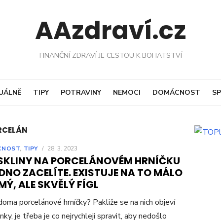
AAzdraví.cz
FINANČNÍ ZDRAVÍ JE CESTOU K BOHATSTVÍ
UÁLNĚ
TIPY
POTRAVINY
NEMOCI
DOMÁCNOST
SP
ORCELÁN
CNOST
,
TIPY
/
28. 3. 2023
SKLINY NA PORCELÁNOVÉM HRNÍČKU
DNO ZACELÍTE. EXISTUJE NA TO MÁLO
Ý, ALE SKVĚLÝ FÍGL
oma porcelánové hrníčky? Pakliže se na nich objeví
nky, je třeba je co nejrychleji spravit, aby nedošlo