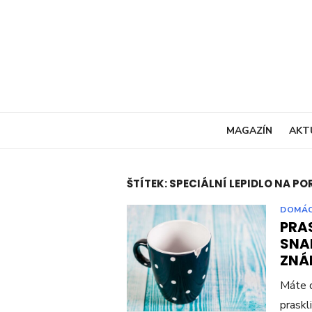
Skip
to
content
MAGAZÍN
AKT
ŠTÍTEK:
SPECIÁLNÍ LEPIDLO NA P
DOMÁ
PRA
SNA
ZNÁM
Máte d
praskli