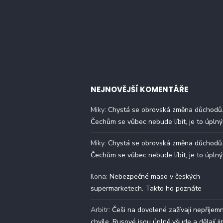
NEJNOVĚJŠÍ KOMENTÁŘE
Miky
:
Chystá se obrovská změna důchodů
Čechům se vůbec nebude líbit, je to úplný
Miky
:
Chystá se obrovská změna důchodů
Čechům se vůbec nebude líbit, je to úplný
Ilona
:
Nebezpečné maso v českých
supermarketech. Takto ho poznáte
Arbitr
:
Češi na dovolené zažívají nepříjem
chvíle. Rusové jsou úplně všude a dělají ji