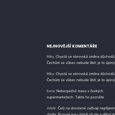
NEJNOVĚJŠÍ KOMENTÁŘE
Miky
:
Chystá se obrovská změna důchodů
Čechům se vůbec nebude líbit, je to úplný
Miky
:
Chystá se obrovská změna důchodů
Čechům se vůbec nebude líbit, je to úplný
Ilona
:
Nebezpečné maso v českých
supermarketech. Takto ho poznáte
Arbitr
:
Češi na dovolené zažívají nepříjem
chvíle. Rusové jsou úplně všude a dělají ji