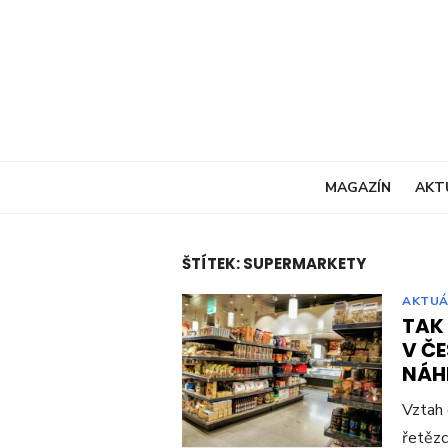
Skip
to
content
MAGAZÍN
AKT
ŠTÍTEK:
SUPERMARKETY
AKTUÁ
TAK
V ČE
NÁH
Vztah
řetězc