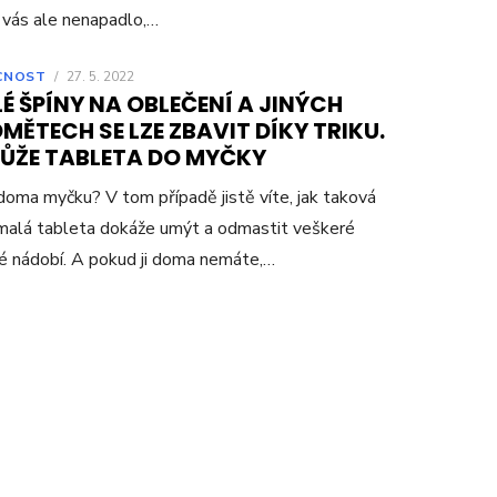
 vás ale nenapadlo,…
CNOST
/
27. 5. 2022
É ŠPÍNY NA OBLEČENÍ A JINÝCH
MĚTECH SE LZE ZBAVIT DÍKY TRIKU.
ŮŽE TABLETA DO MYČKY
oma myčku? V tom případě jistě víte, jak taková
malá tableta dokáže umýt a odmastit veškeré
é nádobí. A pokud ji doma nemáte,…