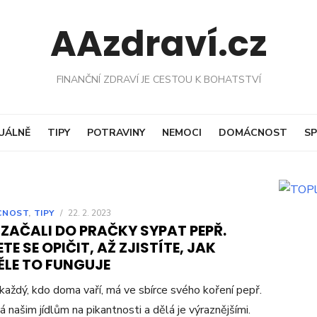
AAzdraví.cz
FINANČNÍ ZDRAVÍ JE CESTOU K BOHATSTVÍ
UÁLNĚ
TIPY
POTRAVINY
NEMOCI
DOMÁCNOST
SP
CNOST
,
TIPY
/
22. 2. 2023
 ZAČALI DO PRAČKY SYPAT PEPŘ.
TE SE OPIČIT, AŽ ZJISTÍTE, JAK
ĚLE TO FUNGUJE
každý, kdo doma vaří, má ve sbírce svého koření pepř.
 našim jídlům na pikantnosti a dělá je výraznějšími.