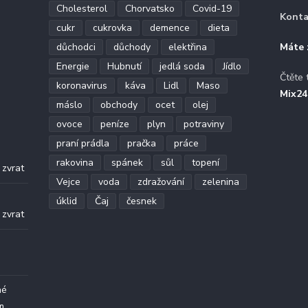
Cholesterol
Chorvatsko
Covid-19
Konta
cukr
cukrovka
demence
dieta
důchodci
důchody
elektřina
Máte 
Energie
Hubnutí
jedlá soda
Jídlo
Čtěte 
koronavirus
káva
Lidl
Maso
Mix24
máslo
obchody
ocet
olej
ovoce
peníze
plyn
potraviny
praní prádla
pračka
práce
.
rakovina
spánek
sůl
topení
 zvrat
Vejce
voda
zdražování
zelenina
.
úklid
Čaj
česnek
 zvrat
né
m