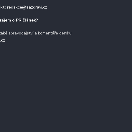
kt:
redakce@aazdravi.cz
zájem o PR článek?
také zpravodajství a komentáře deníku
.cz