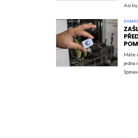
Asi by
DOMÁ
ZAŠL
PŘED
POM
Máte d
jedna 
špinav