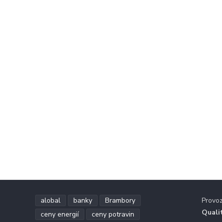
alobal
banky
Brambory
Provo
Quali
ceny energií
ceny potravin