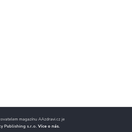
zovatelem magazínu AAzdravi.cz je
ty Publishing s.r.o.
Více o nás
.