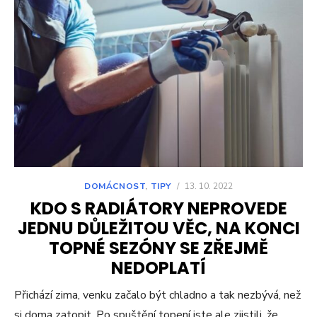
DOMÁCNOST
,
TIPY
/
13. 10. 2022
KDO S RADIÁTORY NEPROVEDE
JEDNU DŮLEŽITOU VĚC, NA KONCI
TOPNÉ SEZÓNY SE ZŘEJMĚ
NEDOPLATÍ
Přichází zima, venku začalo být chladno a tak nezbývá, než
si doma zatopit. Po spuštění topení jste ale zjistili, že