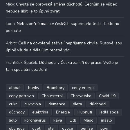
Miky
:
Chystá se obrovská změna důchodů. Čechům se vůbec
nebude líbit, je to úplný zvrat
Ilona
:
Nebezpečné maso v českých supermarketech. Takto ho
poznáte
Arbitr
:
Češi na dovolené zažívají nepříjemné chvíle. Rusové jsou
úplně všude a dělají jim hrozné věci
František Špaček
:
Důchodci v Česku zamíří do práce. Vyšle je
tam speciální opatření
alobal
banky
Brambory
ceny energií
ceny potravin
Cholesterol
Chorvatsko
Covid-19
cukr
cukrovka
demence
dieta
důchodci
důchody
elektřina
Energie
Hubnutí
jedlá soda
Jídlo
koronavirus
káva
Lidl
Maso
máslo
obchody
ocet
olej
ovoce
peníze
plyn