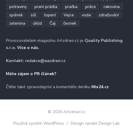
potraviny
praní prádla
pračka
práce
rakovina
spánek
sůl
topení
Vejce
voda
zdražování
zelenina
úklid
Čaj
česnek
Provozovatelem magazínu AAzdravi.cz je
Quality Publishing
s.r.o.
Více o nás
.
Kontakt:
redakce@aazdravi.cz
Máte zájem o PR článek?
Čtěte také zpravodajství a komentáře deníku
Mix24.cz
© 2026 AAzdraví.cz
Používá systém WordPress
/
Design vyrobil Design Lab