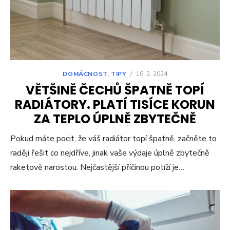
DOMÁCNOST
,
TIPY
/
16. 2. 2024
VĚTŠINĚ ČECHŮ ŠPATNĚ TOPÍ
RADIÁTORY. PLATÍ TISÍCE KORUN
ZA TEPLO ÚPLNĚ ZBYTEČNĚ
Pokud máte pocit, že váš radiátor topí špatně, začněte to
raději řešit co nejdříve, jinak vaše výdaje úplně zbytečně
raketově narostou. Nejčastější příčinou potíží je…