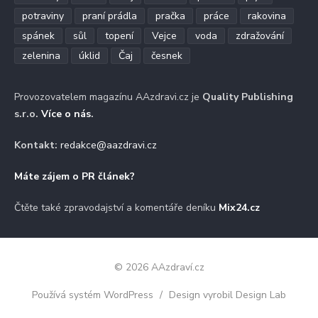
potraviny
praní prádla
pračka
práce
rakovina
spánek
sůl
topení
Vejce
voda
zdražování
zelenina
úklid
Čaj
česnek
Provozovatelem magazínu AAzdravi.cz je
Quality Publishing
s.r.o.
Více o nás
.
Kontakt:
redakce@aazdravi.cz
Máte zájem o PR článek?
Čtěte také zpravodajství a komentáře deníku
Mix24.cz
© 2026 AAzdraví.cz
Používá systém WordPress
/
Design vyrobil Design Lab