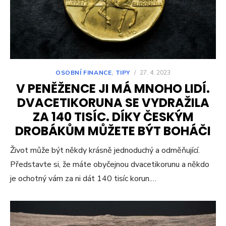
OSOBNÍ FINANCE
,
TIPY
/
27. 4. 2023
V PENĚŽENCE JI MÁ MNOHO LIDÍ.
DVACETIKORUNA SE VYDRAŽILA
ZA 140 TISÍC. DÍKY ČESKÝM
DROBÁKŮM MŮŽETE BÝT BOHÁČI
Život může být někdy krásně jednoduchý a odměňující.
Představte si, že máte obyčejnou dvacetikorunu a někdo
je ochotný vám za ni dát 140 tisíc korun.…