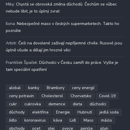
Miky
:
Chystá se obrovská změna důchodů. Čechům se vůbec
nebude líbit, je to úplný zvrat
Ilona
:
Nebezpečné maso v českých supermarketech. Takto ho
poznáte
Arbitr
:
Češi na dovolené zažívají nepříjemné chvíle. Rusové jsou
úplně všude a dělají jim hrozné věci
František Špaček
:
Důchodci v Česku zamíří do práce. Vyšle je
tam speciální opatření
alobal
banky
Brambory
ceny energií
ceny potravin
Cholesterol
Chorvatsko
Covid-19
cukr
cukrovka
demence
dieta
důchodci
důchody
elektřina
Energie
Hubnutí
jedlá soda
Jídlo
koronavirus
káva
Lidl
Maso
máslo
obchody
ocet
olej
ovoce
peníze
plyn