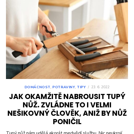
DOMÁCNOST
,
POTRAVINY
,
TIPY
/
23. 6. 2022
JAK OKAMŽITĚ NABROUSIT TUPÝ
NŮŽ. ZVLÁDNE TO I VELMI
NEŠIKOVNÝ ČLOVĚK, ANIŽ BY NŮŽ
PONIČIL
Tupý nůž nám udělá akorát medvědí službu. Nic neukrojí,