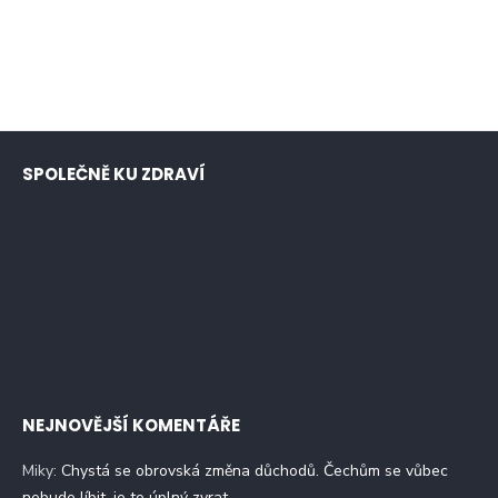
SPOLEČNĚ KU ZDRAVÍ
NEJNOVĚJŠÍ KOMENTÁŘE
Miky
:
Chystá se obrovská změna důchodů. Čechům se vůbec
nebude líbit, je to úplný zvrat