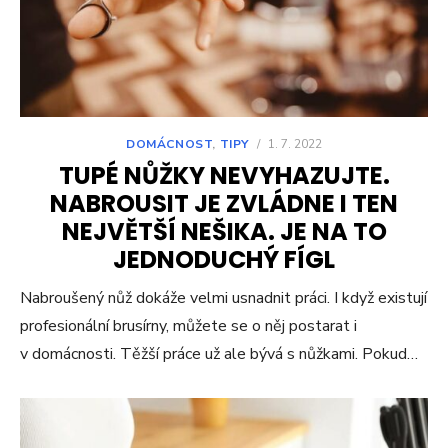
DOMÁCNOST
,
TIPY
/
1. 7. 2022
TUPÉ NŮŽKY NEVYHAZUJTE.
NABROUSIT JE ZVLÁDNE I TEN
NEJVĚTŠÍ NEŠIKA. JE NA TO
JEDNODUCHÝ FÍGL
Nabroušený nůž dokáže velmi usnadnit práci. I když existují
profesionální brusírny, můžete se o něj postarat i
v domácnosti. Těžší práce už ale bývá s nůžkami. Pokud…