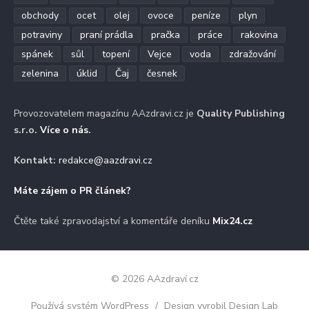
obchody
ocet
olej
ovoce
peníze
plyn
potraviny
praní prádla
pračka
práce
rakovina
spánek
sůl
topení
Vejce
voda
zdražování
zelenina
úklid
Čaj
česnek
Provozovatelem magazínu AAzdravi.cz je
Quality Publishing
s.r.o.
Více o nás
.
Kontakt:
redakce@aazdravi.cz
Máte zájem o PR článek?
Čtěte také zpravodajství a komentáře deníku
Mix24.cz
© 2026 AAzdraví.cz
Používá systém WordPress
/
Design vyrobil Design Lab