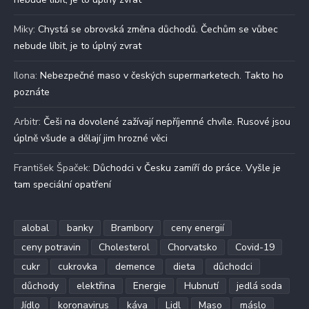
Miky
:
Chystá se obrovská změna důchodů. Čechům se vůbec
nebude líbit, je to úplný zvrat
Ilona
:
Nebezpečné maso v českých supermarketech. Takto ho
poznáte
Arbitr
:
Češi na dovolené zažívají nepříjemné chvíle. Rusové jsou
úplně všude a dělají jim hrozné věci
František Špaček
:
Důchodci v Česku zamíří do práce. Vyšle je
tam speciální opatření
alobal
banky
Brambory
ceny energií
ceny potravin
Cholesterol
Chorvatsko
Covid-19
cukr
cukrovka
demence
dieta
důchodci
důchody
elektřina
Energie
Hubnutí
jedlá soda
Jídlo
koronavirus
káva
Lidl
Maso
máslo