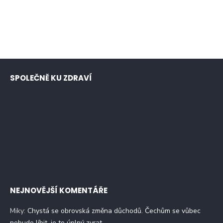
SPOLEČNĚ KU ZDRAVÍ
NEJNOVĚJŠÍ KOMENTÁŘE
Miky
:
Chystá se obrovská změna důchodů. Čechům se vůbec
nebude líbit, je to úplný zvrat