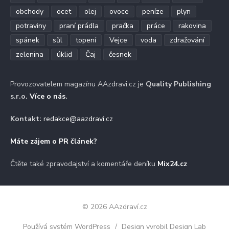
obchody
ocet
olej
ovoce
peníze
plyn
potraviny
praní prádla
pračka
práce
rakovina
spánek
sůl
topení
Vejce
voda
zdražování
zelenina
úklid
Čaj
česnek
Provozovatelem magazínu AAzdravi.cz je
Quality Publishing
s.r.o.
Více o nás
.
Kontakt:
redakce@aazdravi.cz
Máte zájem o PR článek?
Čtěte také zpravodajství a komentáře deníku
Mix24.cz
© 2026 AAzdraví.cz
Používá systém WordPress
/
Design vyrobil Design Lab