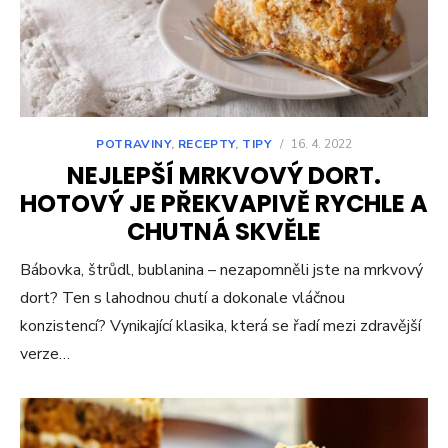
POTRAVINY
,
RECEPTY
,
TIPY
/
16. 4. 2022
NEJLEPŠÍ MRKVOVÝ DORT.
HOTOVÝ JE PŘEKVAPIVĚ RYCHLE A
CHUTNÁ SKVĚLE
Bábovka, štrůdl, bublanina – nezapomněli jste na mrkvový
dort? Ten s lahodnou chutí a dokonale vláčnou
konzistencí? Vynikající klasika, která se řadí mezi zdravější
verze…