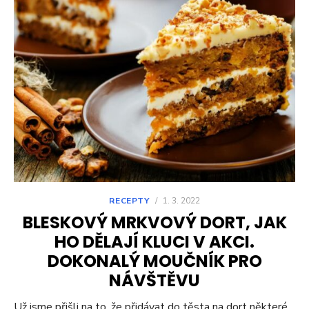
RECEPTY
/
1. 3. 2022
BLESKOVÝ MRKVOVÝ DORT, JAK
HO DĚLAJÍ KLUCI V AKCI.
DOKONALÝ MOUČNÍK PRO
NÁVŠTĚVU
Už jsme přišli na to, že přidávat do těsta na dort některé