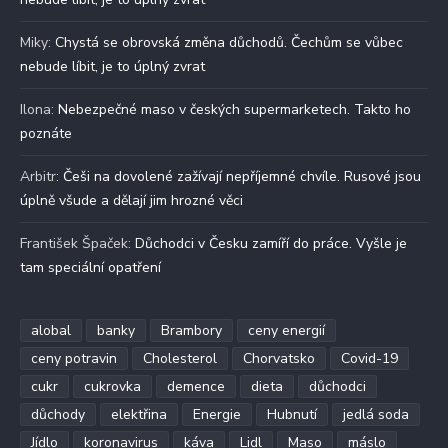
Miky
:
Chystá se obrovská změna důchodů. Čechům se vůbec
nebude líbit, je to úplný zvrat
Ilona
:
Nebezpečné maso v českých supermarketech. Takto ho
poznáte
Arbitr
:
Češi na dovolené zažívají nepříjemné chvíle. Rusové jsou
úplně všude a dělají jim hrozné věci
František Špaček
:
Důchodci v Česku zamíří do práce. Vyšle je
tam speciální opatření
alobal
banky
Brambory
ceny energií
ceny potravin
Cholesterol
Chorvatsko
Covid-19
cukr
cukrovka
demence
dieta
důchodci
důchody
elektřina
Energie
Hubnutí
jedlá soda
Jídlo
koronavirus
káva
Lidl
Maso
máslo