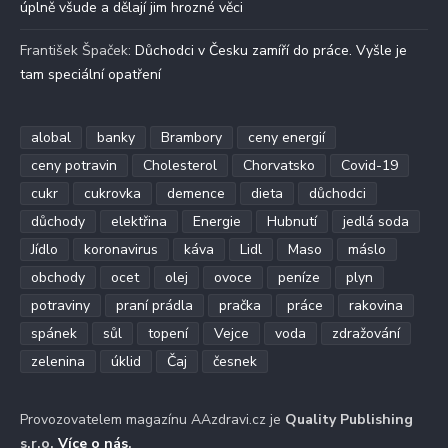
úplně všude a dělají jim hrozné věci
František Špaček
:
Důchodci v Česku zamíří do práce. Vyšle je
tam speciální opatření
alobal
banky
Brambory
ceny energií
ceny potravin
Cholesterol
Chorvatsko
Covid-19
cukr
cukrovka
demence
dieta
důchodci
důchody
elektřina
Energie
Hubnutí
jedlá soda
Jídlo
koronavirus
káva
Lidl
Maso
máslo
obchody
ocet
olej
ovoce
peníze
plyn
potraviny
praní prádla
pračka
práce
rakovina
spánek
sůl
topení
Vejce
voda
zdražování
zelenina
úklid
Čaj
česnek
Provozovatelem magazínu AAzdravi.cz je
Quality Publishing
s.r.o.
Více o nás
.