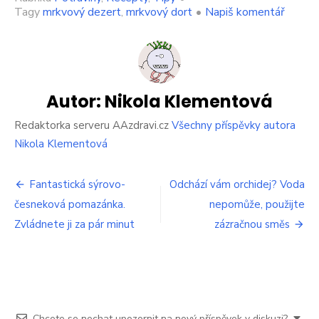
on
Tagy
mrkvový dezert
,
mrkvový dort
•
Napiš komentář
Nejlep
mrkvo
dort.
Hotov
je
překva
Autor:
Nikola Klementová
rychle
a
Redaktorka serveru AAzdravi.cz
Všechny příspěvky autora
chutná
Nikola Klementová
skvěle
Navigace
Fantastická sýrovo-
Odchází vám orchidej? Voda
česneková pomazánka.
nepomůže, použijte
pro
Zvládnete ji za pár minut
zázračnou směs
příspěvek
Chcete se nechat upozornit na nový příspěvek v diskuzi?