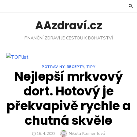
Skip
to
content
AAzdraví.cz
FINANČNÍ ZDRAVÍ JE CESTOU K BOHATSTVÍ
POTRAVINY
,
RECEPTY
,
TIPY
Nejlepší mrkvový
dort. Hotový je
překvapivě rychle a
chutná skvěle
Author
Nikola Klementová
POSTED
16. 4. 2022