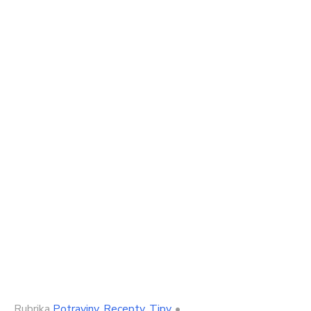
Rubrika
Potraviny
,
Recepty
,
Tipy
•