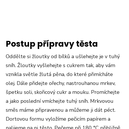
Postup přípravy těsta
Oddělte si žloutky od bílků a ušlehejte je v tuhý
sníh. Žloutky vyšlehejte s cukrem tak, aby vám
vznikla světle žlutá pěna, do které přimícháte
olej. Dále přidejte ořechy, nastrouhanou mrkev,
špetku soli, skořicový cukr a mouku. Promíchejte
a jako poslední vmíchejte tuhý sníh. Mrkvovou
směs máme připravenou a můžeme ji dát péct.
Dortovou formu vyložíme pečicím papírem a
nalijeme na ni těsto. Pečeme při 180 °C přibližně