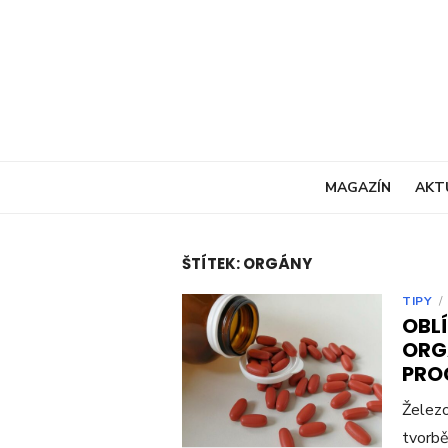
Skip
to
content
MAGAZÍN
AKT
ŠTÍTEK:
ORGÁNY
TIPY
/
OBL
ORGÁ
PRO
Železo
tvorbě