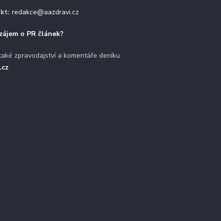
kt:
redakce@aazdravi.cz
zájem o PR článek?
také zpravodajství a komentáře deníku
.cz