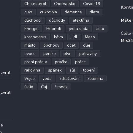
Cholesterol
Chorvatsko
Covid-19
Konta
cukr
cukrovka
demence
dieta
důchodci
důchody
elektřina
Máte 
Energie
Hubnutí
jedlá soda
Jídlo
Čtěte 
koronavirus
káva
Lidl
Maso
Mix24
máslo
obchody
ocet
olej
ovoce
peníze
plyn
potraviny
praní prádla
pračka
práce
.
rakovina
spánek
sůl
topení
 zvrat
Vejce
voda
zdražování
zelenina
.
úklid
Čaj
česnek
 zvrat
né
m