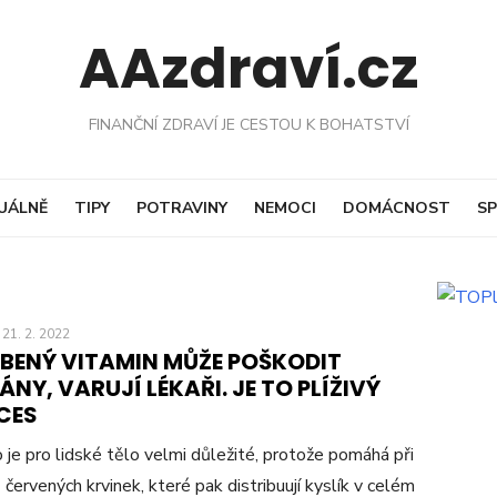
AAzdraví.cz
FINANČNÍ ZDRAVÍ JE CESTOU K BOHATSTVÍ
UÁLNĚ
TIPY
POTRAVINY
NEMOCI
DOMÁCNOST
SP
21. 2. 2022
ÍBENÝ VITAMIN MŮŽE POŠKODIT
NY, VARUJÍ LÉKAŘI. JE TO PLÍŽIVÝ
CES
 je pro lidské tělo velmi důležité, protože pomáhá při
 červených krvinek, které pak distribuují kyslík v celém