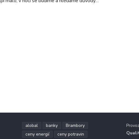
spí málo, v noci se budíme a hledáme důvody…
alobal
banky
Brambory
Provo
Quali
ceny energií
ceny potravin