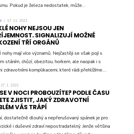
smu. Pokud je železa nedostatek, může…
I
/
17. 11. 2021
KLÉ NOHY NEJSOU JEN
ŘÍJEMNOST. SIGNALIZUJÍ MOŽNÉ
KOZENÍ TŘÍ ORGÁNŮ
 nohy mají více významů. Nejčastěji se však pojí s
m stáním, chůzí, obezitou, horkem, ale naopak i s
mi zdravotními komplikacemi, které rádi přehlížíme.…
27. 1. 2021
SE V NOCI PROBOUZÍTE? PODLE ČASU
TE ZJISTIT, JAKÝ ZDRAVOTNÍ
BLÉM VÁS TRÁPÍ
ní, dostatečně dlouhý a nepřerušovaný spánek je pro
yzické i duševní zdraví nepostradatelný. Jenže většina