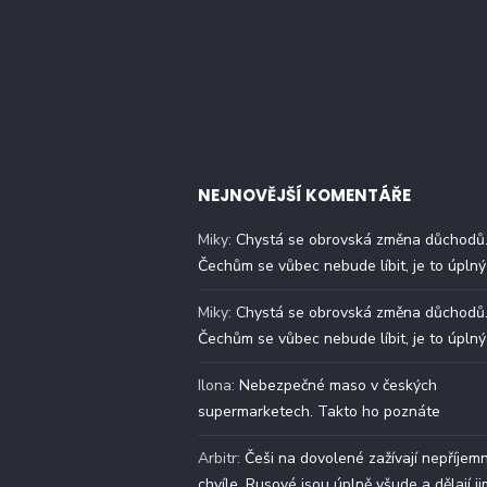
NEJNOVĚJŠÍ KOMENTÁŘE
Miky
:
Chystá se obrovská změna důchodů
Čechům se vůbec nebude líbit, je to úplný
Miky
:
Chystá se obrovská změna důchodů
Čechům se vůbec nebude líbit, je to úplný
Ilona
:
Nebezpečné maso v českých
supermarketech. Takto ho poznáte
Arbitr
:
Češi na dovolené zažívají nepříjem
chvíle. Rusové jsou úplně všude a dělají ji