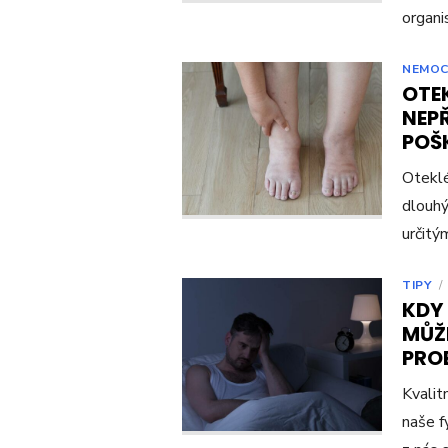
organi
NEMOC
OTE
NEP
POŠ
Oteklé
dlouhý
určitý
TIPY
/
KDY 
MŮŽE
PRO
Kvalit
naše f