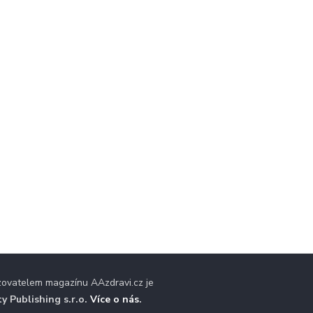
zovatelem magazínu AAzdravi.cz je
ty Publishing s.r.o.
Více o nás
.