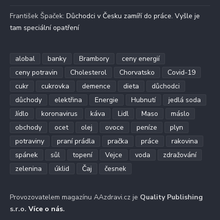
František Špaček
:
Důchodci v Česku zamíří do práce. Vyšle je
tam speciální opatření
alobal
banky
Brambory
ceny energií
ceny potravin
Cholesterol
Chorvatsko
Covid-19
cukr
cukrovka
demence
dieta
důchodci
důchody
elektřina
Energie
Hubnutí
jedlá soda
Jídlo
koronavirus
káva
Lidl
Maso
máslo
obchody
ocet
olej
ovoce
peníze
plyn
potraviny
praní prádla
pračka
práce
rakovina
spánek
sůl
topení
Vejce
voda
zdražování
zelenina
úklid
Čaj
česnek
Provozovatelem magazínu AAzdravi.cz je
Quality Publishing
s.r.o.
Více o nás
.