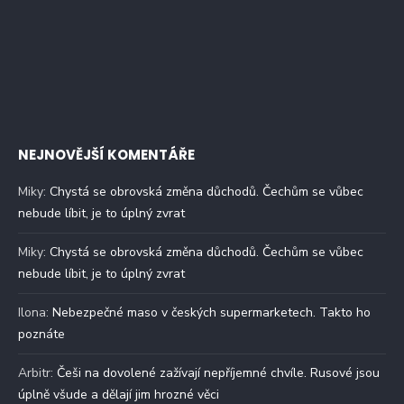
NEJNOVĚJŠÍ KOMENTÁŘE
Miky
:
Chystá se obrovská změna důchodů. Čechům se vůbec
nebude líbit, je to úplný zvrat
Miky
:
Chystá se obrovská změna důchodů. Čechům se vůbec
nebude líbit, je to úplný zvrat
Ilona
:
Nebezpečné maso v českých supermarketech. Takto ho
poznáte
Arbitr
:
Češi na dovolené zažívají nepříjemné chvíle. Rusové jsou
úplně všude a dělají jim hrozné věci