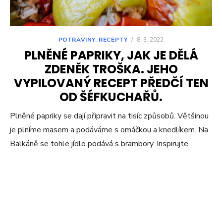
POTRAVINY
,
RECEPTY
/
8. 3. 2022
PLNĚNÉ PAPRIKY, JAK JE DĚLÁ
ZDENĚK TROŠKA. JEHO
VYPILOVANÝ RECEPT PŘEDČÍ TEN
OD ŠÉFKUCHAŘŮ.
Plněné papriky se dají připravit na tisíc způsobů. Většinou
je plníme masem a podáváme s omáčkou a knedlíkem. Na
Balkáně se tohle jídlo podává s brambory. Inspirujte…