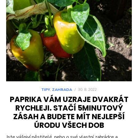
TIPY
,
ZAHRADA
/
30. 8. 2022
PAPRIKA VÁM UZRAJE DVAKRÁT
RYCHLEJI. STAČÍ 5MINUTOVÝ
ZÁSAH A BUDETE MÍT NEJLEPŠÍ
ÚRODU VŠECH DOB
Jste vášniví pěstitelé, nebo o své vlastní zahrádce a