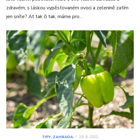
zdravém, s láskou vypěstovaném ovoci a zelenině zatím
jen sníte? Ať tak či tak, máme pro…
TIPY
,
ZAHRADA
/
19. 6. 2022