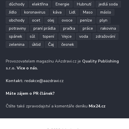
důchody
elektřina
Energie
Hubnutí
jedlá soda
Jídlo
koronavirus
káva
Lidl
Maso
máslo
obchody
ocet
olej
ovoce
peníze
plyn
potraviny
praní prádla
pračka
práce
rakovina
spánek
sůl
topení
Vejce
voda
zdražování
zelenina
úklid
Čaj
česnek
Provozovatelem magazínu AAzdravi.cz je
Quality Publishing
s.r.o.
Více o nás
.
Kontakt:
redakce@aazdravi.cz
Máte zájem o PR článek?
Čtěte také zpravodajství a komentáře deníku
Mix24.cz