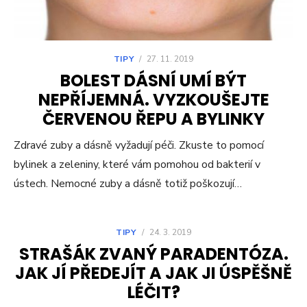
TIPY
/
27. 11. 2019
BOLEST DÁSNÍ UMÍ BÝT
NEPŘÍJEMNÁ. VYZKOUŠEJTE
ČERVENOU ŘEPU A BYLINKY
Zdravé zuby a dásně vyžadují péči. Zkuste to pomocí
bylinek a zeleniny, které vám pomohou od bakterií v
ústech. Nemocné zuby a dásně totiž poškozují…
TIPY
/
24. 3. 2019
STRAŠÁK ZVANÝ PARADENTÓZA.
JAK JÍ PŘEDEJÍT A JAK JI ÚSPĚŠNĚ
LÉČIT?