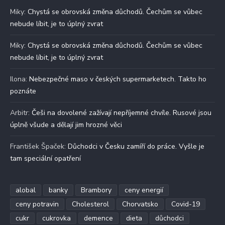
Miky
:
Chystá se obrovská změna důchodů. Čechům se vůbec
nebude líbit, je to úplný zvrat
Miky
:
Chystá se obrovská změna důchodů. Čechům se vůbec
nebude líbit, je to úplný zvrat
Ilona
:
Nebezpečné maso v českých supermarketech. Takto ho
poznáte
Arbitr
:
Češi na dovolené zažívají nepříjemné chvíle. Rusové jsou
úplně všude a dělají jim hrozné věci
František Špaček
:
Důchodci v Česku zamíří do práce. Vyšle je
tam speciální opatření
alobal
banky
Brambory
ceny energií
ceny potravin
Cholesterol
Chorvatsko
Covid-19
cukr
cukrovka
demence
dieta
důchodci