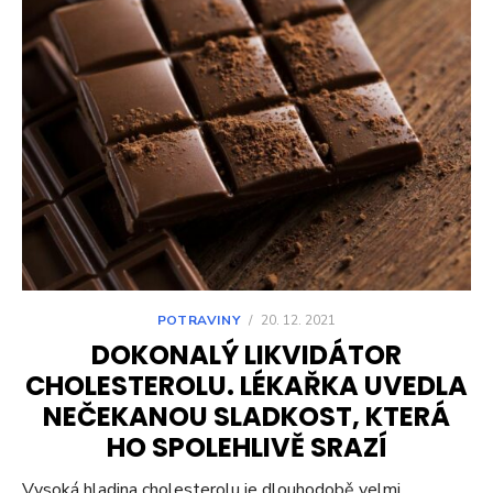
POTRAVINY
/
20. 12. 2021
DOKONALÝ LIKVIDÁTOR
CHOLESTEROLU. LÉKAŘKA UVEDLA
NEČEKANOU SLADKOST, KTERÁ
HO SPOLEHLIVĚ SRAZÍ
Vysoká hladina cholesterolu je dlouhodobě velmi