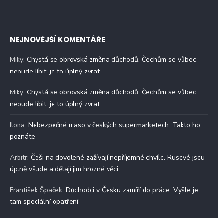
NEJNOVĚJŠÍ KOMENTÁŘE
Miky
:
Chystá se obrovská změna důchodů. Čechům se vůbec
nebude líbit, je to úplný zvrat
Miky
:
Chystá se obrovská změna důchodů. Čechům se vůbec
nebude líbit, je to úplný zvrat
Ilona
:
Nebezpečné maso v českých supermarketech. Takto ho
poznáte
Arbitr
:
Češi na dovolené zažívají nepříjemné chvíle. Rusové jsou
úplně všude a dělají jim hrozné věci
František Špaček
:
Důchodci v Česku zamíří do práce. Vyšle je
tam speciální opatření