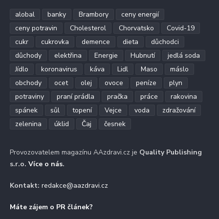
alobal
banky
Brambory
ceny energií
ceny potravin
Cholesterol
Chorvatsko
Covid-19
cukr
cukrovka
demence
dieta
důchodci
důchody
elektřina
Energie
Hubnutí
jedlá soda
Jídlo
koronavirus
káva
Lidl
Maso
máslo
obchody
ocet
olej
ovoce
peníze
plyn
potraviny
praní prádla
pračka
práce
rakovina
spánek
sůl
topení
Vejce
voda
zdražování
zelenina
úklid
Čaj
česnek
Provozovatelem magazínu AAzdravi.cz je
Quality Publishing
s.r.o.
Více o nás
.
Kontakt:
redakce@aazdravi.cz
Máte zájem o PR článek?