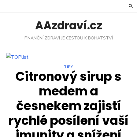
Skip
to
content
AAzdraví.cz
FINANČNÍ ZDRAVÍ JE CESTOU K BOHATSTVÍ
TIPY
Citronový sirup s
medem a
česnekem zajistí
rychlé posílení vaší
imunity a snížení