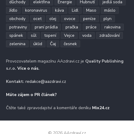
důchody
elektřina
Energie
Hubnutí
jedlá soda
Jídlo
koronavirus
káva
Lidl
Maso
máslo
obchody
ocet
olej
ovoce
peníze
plyn
potraviny
praní prádla
pračka
práce
rakovina
spánek
sůl
topení
Vejce
voda
zdražování
zelenina
úklid
Čaj
česnek
Provozovatelem magazínu AAzdravi.cz je
Quality Publishing
s.r.o.
Více o nás
.
Kontakt:
redakce@aazdravi.cz
Máte zájem o PR článek?
Čtěte také zpravodajství a komentáře deníku
Mix24.cz
© 2026 AAzdraví.cz