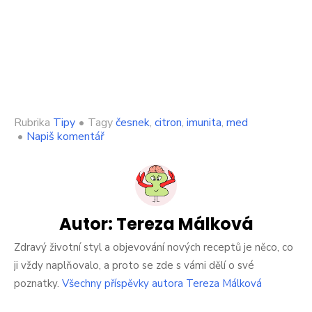
Rubrika
Tipy
•
Tagy
česnek
,
citron
,
imunita
,
med
on
•
Napiš komentář
Citronový
sirup
s
medem
a
česnekem
Autor:
Tereza Málková
zajistí
rychlé
Zdravý životní styl a objevování nových receptů je něco, co
posílení
ji vždy naplňovalo, a proto se zde s vámi dělí o své
vaší
poznatky.
Všechny příspěvky autora Tereza Málková
imunity
a