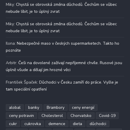
Miky
:
Chystá se obrovská změna důchodů. Čechům se vůbec
nebude líbit, je to úplný zvrat
Miky
:
Chystá se obrovská změna důchodů. Čechům se vůbec
nebude líbit, je to úplný zvrat
Ilona
:
Nebezpečné maso v českých supermarketech. Takto ho
poznáte
Arbitr
:
Češi na dovolené zažívají nepříjemné chvíle. Rusové jsou
úplně všude a dělají jim hrozné věci
František Špaček
:
Důchodci v Česku zamíří do práce. Vyšle je
tam speciální opatření
alobal
banky
Brambory
ceny energií
ceny potravin
Cholesterol
Chorvatsko
Covid-19
cukr
cukrovka
demence
dieta
důchodci