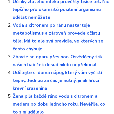
Účinky zlatého mléka prověřily tisíce let. Nic
lepšího pro okamžité posílení organismu
udělat nemůžete
Voda s citronem po ránu nastartuje
metabolismus a zároveň provede očistu
těla. Má to ale svá pravidla, ve kterých se
často chybuje
Zbavte se oparu přes noc. Osvědčený trik
našich babiček dosud nikdo nepřekonal
Udělejte si doma nápoj, který vám vyčistí
tepny. Jednou za čas je nutný, jinak hrozí
krevní sraženina
Žena pila každé ráno vodu s citronem a
medem po dobu jednoho roku. Nevěřila, co
to s ní udělalo