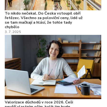
7.
To nikdo nečekal. Do Česka vstoupil obří
řetězec. Všechno za poloviční ceny, lidé už
se tam mačkají a hlásí, že tohle tady
chybělo
3. 7. 2025
Valorizace důchodů v roce 2026. Češi
nevěří vlastním očím, kolik jim bude