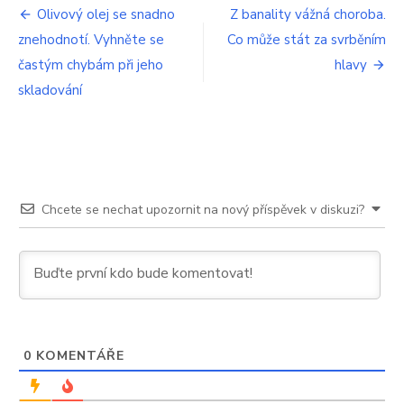
snížení
Navigace
Olivový olej se snadno
Z banality vážná choroba.
hladiny
znehodnotí. Vyhněte se
Co může stát za svrběním
pro
cholesterolu
častým chybám při jeho
hlavy
příspěvek
skladování
Chcete se nechat upozornit na nový příspěvek v diskuzi?
0
KOMENTÁŘE