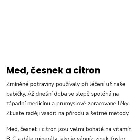
Med, česnek a citron
Zmíněné potraviny používaly při léčení už naše
babičky. Až dnešní doba se slepě spoléhá na
západní medicínu a průmyslově zpracované léky.
Zkuste raději vsadit na přírodu a šetrné metody.
Med, česnek i citron jsou velmi bohaté na vitamín
B, C a dále minerály, jako je vápník, zinek, fosfor