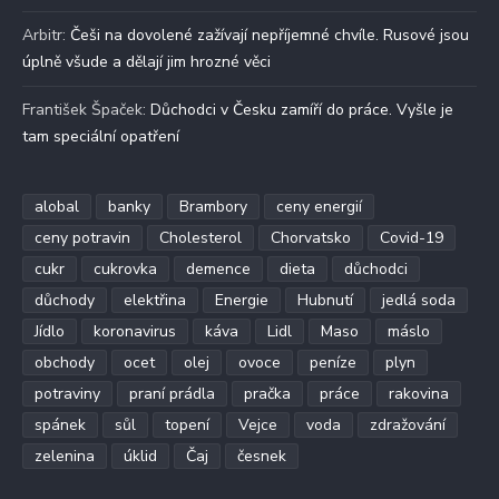
Arbitr
:
Češi na dovolené zažívají nepříjemné chvíle. Rusové jsou
úplně všude a dělají jim hrozné věci
František Špaček
:
Důchodci v Česku zamíří do práce. Vyšle je
tam speciální opatření
alobal
banky
Brambory
ceny energií
ceny potravin
Cholesterol
Chorvatsko
Covid-19
cukr
cukrovka
demence
dieta
důchodci
důchody
elektřina
Energie
Hubnutí
jedlá soda
Jídlo
koronavirus
káva
Lidl
Maso
máslo
obchody
ocet
olej
ovoce
peníze
plyn
potraviny
praní prádla
pračka
práce
rakovina
spánek
sůl
topení
Vejce
voda
zdražování
zelenina
úklid
Čaj
česnek