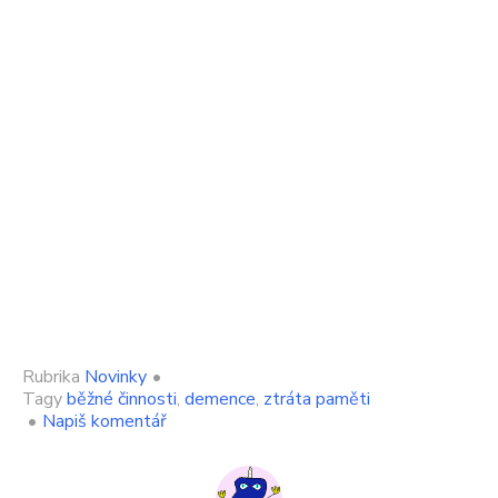
Rubrika
Novinky
•
Tagy
běžné činnosti
,
demence
,
ztráta paměti
on
•
Napiš komentář
Demenci
v
rané