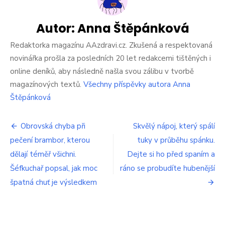
fázi
prozradí
problém
Autor:
Anna Štěpánková
při
běžné
Redaktorka magazínu AAzdravi.cz. Zkušená a respektovaná
činnosti.
novinářka prošla za posledních 20 let redakcemi tištěných i
Dlouhé
online deníků, aby následně našla svou zálibu v tvorbě
roky
magazínových textů.
Všechny příspěvky autora Anna
před
ztrátou
Štěpánková
paměti
Navigace
Obrovská chyba při
Skvělý nápoj, který spálí
pečení brambor, kterou
tuky v průběhu spánku.
pro
dělají téměř všichni.
Dejte si ho před spaním a
příspěvek
Šéfkuchař popsal, jak moc
ráno se probudíte hubenější
špatná chuť je výsledkem