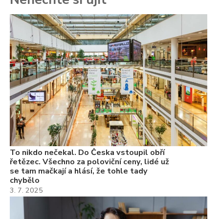
To
ře
se
ch
3.
Va
ne
ch
22
Če
Ně
7.
To nikdo nečekal. Do Česka vstoupil obří
řetězec. Všechno za poloviční ceny, lidé už
se tam mačkají a hlásí, že tohle tady
chybělo
3. 7. 2025