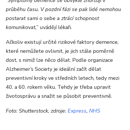
“
Symptomy demence se obvykle zhoršují v
průběhu času. V pozdní fázi se pak lidé nemohou
postarat sami o sebe a ztrácí schopnost
komunikovat,
” uvádějí lékaři.
Ačkoliv existují určité rizikové faktory demence,
které nemůžete ovlivnit, je jich stále poměrně
dost, s nimiž lze něco dělat. Podle organizace
Alzheimer’s Society je ideální začít dělat
preventivní kroky ve středních letech, tedy mezi
40. a 60. rokem věku. Tehdy je třeba upravit
životosprávu a snažit se působit preventivně.
Foto: Shutterstock, zdroje:
Express
,
NHS