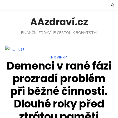
Skip
to
content
AAzdraví.cz
FINANČNÍ ZDRAVÍ JE CESTOU K BOHATSTVÍ
NOVINKY
Demenci v rané fázi
prozradí problém
při běžné činnosti.
Dlouhé roky před
ztrátou paměti