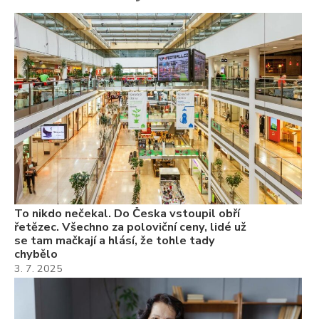
To
ře
se
ch
3.
Va
ne
ch
22
Če
Ně
7.
To nikdo nečekal. Do Česka vstoupil obří
řetězec. Všechno za poloviční ceny, lidé už
se tam mačkají a hlásí, že tohle tady
chybělo
3. 7. 2025