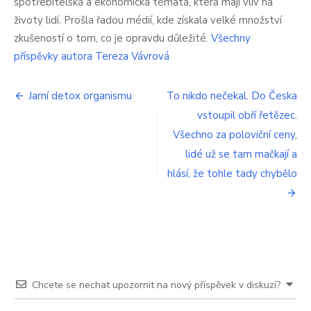
spotřebitelská a ekonomická témata, která mají vliv na
kolik
životy lidí. Prošla řadou médií, kde získala velké množství
jim
zkušeností o tom, co je opravdu důležité.
Všechny
bude
chodit
příspěvky autora Tereza Vávrová
na
účet
Navigace
Jarní detox organismu
To nikdo nečekal. Do Česka
vstoupil obří řetězec.
pro
Všechno za poloviční ceny,
příspěvek
lidé už se tam mačkají a
hlásí, že tohle tady chybělo
Chcete se nechat upozornit na nový příspěvek v diskuzi?