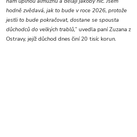
nám úplnou almužnu a dělají jakoby nic. Jsem
hodně zvědavá, jak to bude v roce 2026, protože
jestli to bude pokračovat, dostane se spousta
důchodců do velkých trablů,
” uvedla paní Zuzana z
Ostravy, jejíž důchod dnes činí 20 tisíc korun.