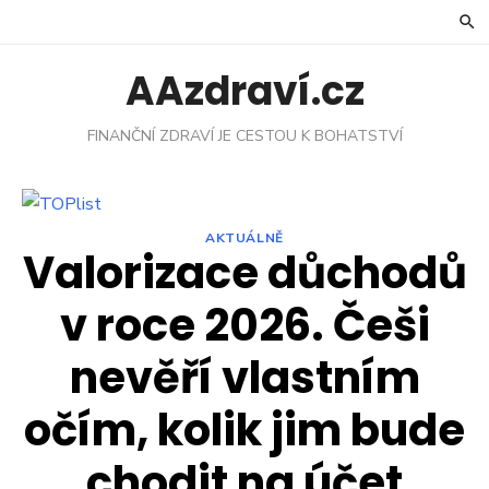
Skip
to
content
AAzdraví.cz
FINANČNÍ ZDRAVÍ JE CESTOU K BOHATSTVÍ
AKTUÁLNĚ
Valorizace důchodů
v roce 2026. Češi
nevěří vlastním
očím, kolik jim bude
chodit na účet