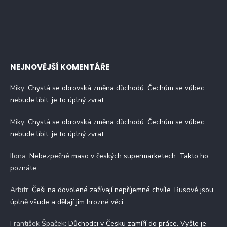
NEJNOVĚJŠÍ KOMENTÁŘE
Miky
:
Chystá se obrovská změna důchodů. Čechům se vůbec
nebude líbit, je to úplný zvrat
Miky
:
Chystá se obrovská změna důchodů. Čechům se vůbec
nebude líbit, je to úplný zvrat
Ilona
:
Nebezpečné maso v českých supermarketech. Takto ho
poznáte
Arbitr
:
Češi na dovolené zažívají nepříjemné chvíle. Rusové jsou
úplně všude a dělají jim hrozné věci
František Špaček
:
Důchodci v Česku zamíří do práce. Vyšle je