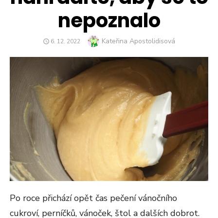
nepoznalo
Author
Kateřina Apostolidisová
POSTED
6. 12. 2022
ON
Po roce přichází opět čas pečení vánočního
cukroví, perníčků, vánoček, štol a dalších dobrot.