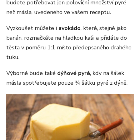
budete potřebovat jen poloviční množství pyré
než másla, uvedeného ve vašem receptu.
Vyzkoušet můžete i
avokádo
, které, stejně jako
banán, rozmačkáte na hladkou kaši a přidáte do
těsta v poměru 1:1 místo předepsaného drahého
tuku.
Výborné bude také
dýňové pyré
, kdy na šálek
másla spotřebujete pouze ¾ šálku pyré z dýně.