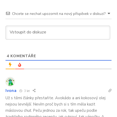
Zkušená
pekařka
Chcete se nechat upozornit na nový příspěvek v diskuzi?
řekla,
čím
ho
nahradíte,
aby
se
to
nepoznalo
4
KOMENTÁŘE
Ivona
3 let
Už s těmi články přestaňte. Avokádo a ani kokosový olej
nejsou levnější. Nevím proč bych si s tím měla kazit
máslovou chuť. Peču jednou za rok, tak upeču podle
tradičního rodinného receptu, jak cukroví, tak vánočky. A