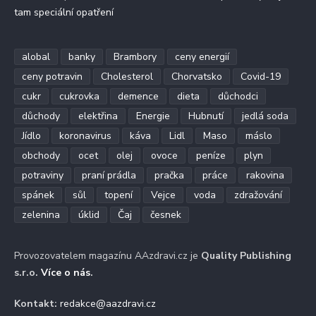
tam speciální opatření
alobal
banky
Brambory
ceny energií
ceny potravin
Cholesterol
Chorvatsko
Covid-19
cukr
cukrovka
demence
dieta
důchodci
důchody
elektřina
Energie
Hubnutí
jedlá soda
Jídlo
koronavirus
káva
Lidl
Maso
máslo
obchody
ocet
olej
ovoce
peníze
plyn
potraviny
praní prádla
pračka
práce
rakovina
spánek
sůl
topení
Vejce
voda
zdražování
zelenina
úklid
Čaj
česnek
Provozovatelem magazínu AAzdravi.cz je
Quality Publishing
s.r.o.
Více o nás
.
Kontakt:
redakce@aazdravi.cz