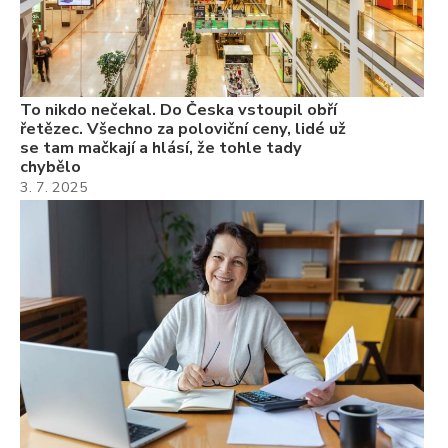
Če
Ně
7.
To nikdo nečekal. Do Česka vstoupil obří
řetězec. Všechno za poloviční ceny, lidé už
se tam mačkají a hlásí, že tohle tady
chybělo
3. 7. 2025