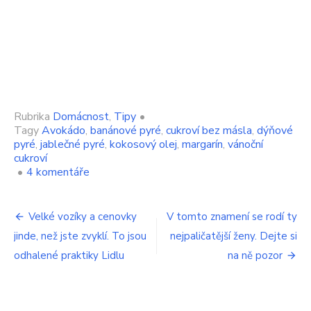
Rubrika
Domácnost
,
Tipy
•
Tagy
Avokádo
,
banánové pyré
,
cukroví bez másla
,
dýňové
pyré
,
jablečné pyré
,
kokosový olej
,
margarín
,
vánoční
cukroví
u
•
4 komentáře
textu
s
Navigace
názvem
Velké vozíky a cenovky
V tomto znamení se rodí ty
Do
jinde, než jste zvyklí. To jsou
nejpaličatější ženy. Dejte si
pro
cukroví
máslo
odhalené praktiky Lidlu
na ně pozor
příspěvek
za
80
korun
nedávejte.