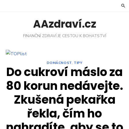
Skip
to
content
AAzdraví.cz
FINANČNÍ ZDRAVÍ JE CESTOU K BOHATSTVÍ
DOMÁCNOST
,
TIPY
Do cukroví máslo za
80 korun nedávejte.
Zkušená pekařka
řekla, čím ho
nahradíte, aby se to