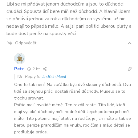
Líbí se mi přidávat jenom důchodcům a jsou to důchodci
chudáci. Spousta lidí bere míň než důchodci. A hlavně lidem
se přidává jednou za rok a důchodcům co systému, už nic
nedávají to připadá málo. A ať jsi pani politici uberou platy a
bude dost peněz na spousty věcí.
Odpovědět
Petr
2 let
Reply to
Jindřich Meinl
Ono to tak není. Na začátku byli dvě skupiny důchodců. Dva
lidé za stejnou práci dostali různé důchody. Muselo se to
trochu srovnat.
Pořád mají invalidé méně. Ten rozdíl roste. Tito lidé, kteří
mají vysoké důchody měli hodně dětí. Jejich potomci jich měli
málo. Tito potomci mají platit na rodiče, je jich málo a tak se
berou peníze prarodičům na vnuky, rodičům s málo dětmi se
prodlužuje práce.