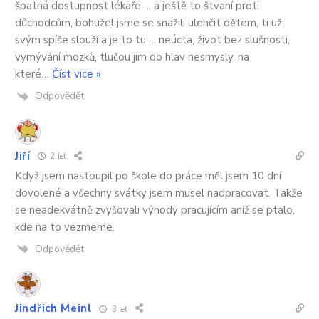
špatná dostupnost lékaře…. a ještě to štvaní proti
důchodcům, bohužel jsme se snažili ulehčit dětem, ti už
svým spíše slouží a je to tu…. neúcta, život bez slušnosti,
vymývání mozků, tlučou jim do hlav nesmysly, na
které
…
Číst vice »
Odpovědět
Jiří
2 let
Když jsem nastoupil po škole do práce měl jsem 10 dní
dovolené a všechny svátky jsem musel nadpracovat. Takže
se neadekvátně zvyšovali výhody pracujícím aniž se ptalo,
kde na to vezmeme.
Odpovědět
Jindřich Meinl
3 let