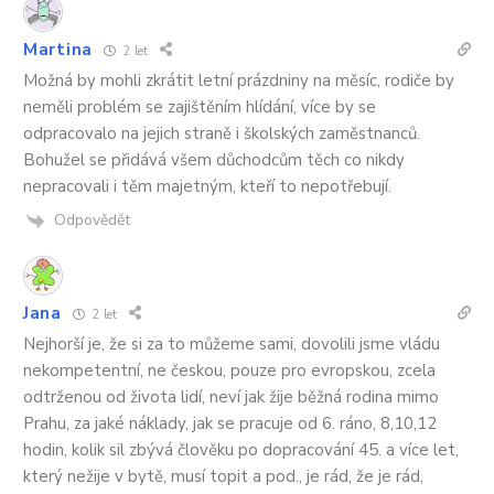
Martina
2 let
Možná by mohli zkrátit letní prázdniny na měsíc, rodiče by
neměli problém se zajištěním hlídání, více by se
odpracovalo na jejich straně i školských zaměstnanců.
Bohužel se přidává všem důchodcům těch co nikdy
nepracovali i těm majetným, kteří to nepotřebují.
Odpovědět
Jana
2 let
Nejhorší je, že si za to můžeme sami, dovolili jsme vládu
nekompetentní, ne českou, pouze pro evropskou, zcela
odtrženou od života lidí, neví jak žije běžná rodina mimo
Prahu, za jaké náklady, jak se pracuje od 6. ráno, 8,10,12
hodin, kolik sil zbývá člověku po dopracování 45. a více let,
který nežije v bytě, musí topit a pod., je rád, že je rád,