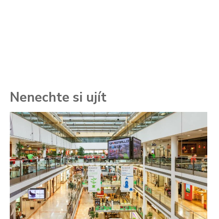
Nenechte si ujít
To
ře
se
ch
3.
Va
ne
ch
22
Če
Ně