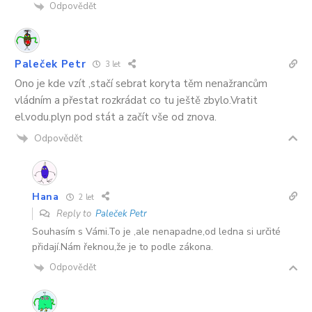
Odpovědět
Paleček Petr
3 let
Ono je kde vzít ,stačí sebrat koryta těm nenažrancům
vládním a přestat rozkrádat co tu ještě zbylo.Vratit
el.vodu.plyn pod stát a začít vše od znova.
Odpovědět
Hana
2 let
Reply to
Paleček Petr
Souhasím s Vámi.To je ,ale nenapadne,od ledna si určité
přidají.Nám řeknou,že je to podle zákona.
Odpovědět