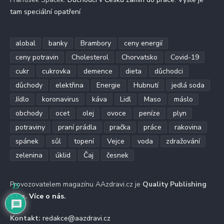
tam speciální opatření
alobal
banky
Brambory
ceny energií
ceny potravin
Cholesterol
Chorvatsko
Covid-19
cukr
cukrovka
demence
dieta
důchodci
důchody
elektřina
Energie
Hubnutí
jedlá soda
Jídlo
koronavirus
káva
Lidl
Maso
máslo
obchody
ocet
olej
ovoce
peníze
plyn
potraviny
praní prádla
pračka
práce
rakovina
spánek
sůl
topení
Vejce
voda
zdražování
zelenina
úklid
Čaj
česnek
Provozovatelem magazínu AAzdravi.cz je
Quality Publishing
15
s.r.o.
Více o nás
.
Kontakt:
redakce@aazdravi.cz