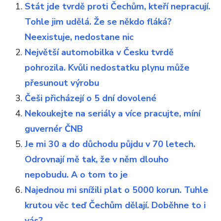
Stát jde tvrdě proti Čechům, kteří nepracují.
Tohle jim udělá. Že se někdo fláká?
Neexistuje, nedostane nic
Největší automobilka v Česku tvrdě
pohrozila. Kvůli nedostatku plynu může
přesunout výrobu
Češi přicházejí o 5 dní dovolené
Nekoukejte na seriály a více pracujte, míní
guvernér ČNB
Je mi 30 a do důchodu půjdu v 70 letech.
Odrovnají mě tak, že v něm dlouho
nepobudu. A o tom to je
Najednou mi snížili plat o 5000 korun. Tuhle
krutou věc teď Čechům dělají. Doběhne to i
vás?