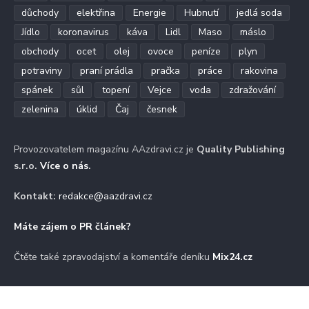
důchody
elektřina
Energie
Hubnutí
jedlá soda
Jídlo
koronavirus
káva
Lidl
Maso
máslo
obchody
ocet
olej
ovoce
peníze
plyn
potraviny
praní prádla
pračka
práce
rakovina
spánek
sůl
topení
Vejce
voda
zdražování
zelenina
úklid
Čaj
česnek
Provozovatelem magazínu AAzdravi.cz je
Quality Publishing
s.r.o.
Více o nás
.
Kontakt:
redakce@aazdravi.cz
Máte zájem o PR článek?
Čtěte také zpravodajství a komentáře deníku
Mix24.cz