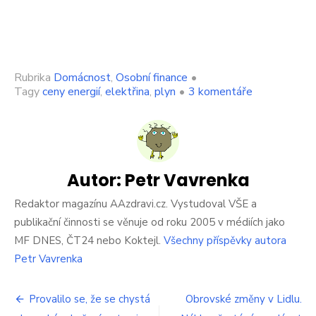
Rubrika
Domácnost
,
Osobní finance
•
u
Tagy
ceny energií
,
elektřina
,
plyn
•
3 komentáře
textu
s
názvem
Zafixované
ceny
elektřiny
Autor:
Petr Vavrenka
a
plynu
Redaktor magazínu AAzdravi.cz. Vystudoval VŠE a
byly
publikační činnosti se věnuje od roku 2005 v médiích jako
výhodné
MF DNES, ČT24 nebo Koktejl.
Všechny příspěvky autora
dříve.
Petr Vavrenka
Dnes
už
tolik
Navigace
Provalilo se, že se chystá
Obrovské změny v Lidlu.
ne