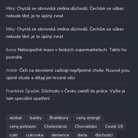
Miky
:
Chystá se obrovská změna důchodů. Čechům se vůbec
nebude líbit, je to úplný zvrat
Miky
:
Chystá se obrovská změna důchodů. Čechům se vůbec
nebude líbit, je to úplný zvrat
Ilona
:
Nebezpečné maso v českých supermarketech. Takto ho
poznáte
Arbitr
:
Češi na dovolené zažívají nepříjemné chvíle. Rusové jsou
úplně všude a dělají jim hrozné věci
František Špaček
:
Důchodci v Česku zamíří do práce. Vyšle je
tam speciální opatření
alobal
banky
Brambory
ceny energií
ceny potravin
Cholesterol
Chorvatsko
Covid-19
cukr
cukrovka
demence
dieta
důchodci