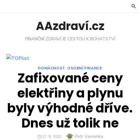
Skip
to
content
AAzdraví.cz
FINANČNÍ ZDRAVÍ JE CESTOU K BOHATSTVÍ
DOMÁCNOST
,
OSOBNÍ FINANCE
Zafixované ceny
elektřiny a plynu
byly výhodné dříve.
Dnes už tolik ne
Author
Petr Vavrenka
POSTED
17. 9. 2022