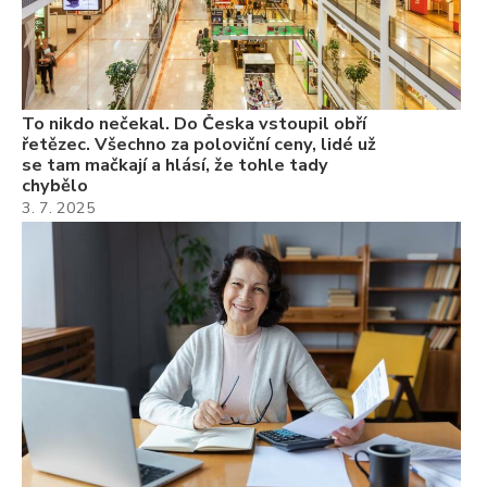
Če
Ně
7.
To nikdo nečekal. Do Česka vstoupil obří
řetězec. Všechno za poloviční ceny, lidé už
se tam mačkají a hlásí, že tohle tady
chybělo
3. 7. 2025