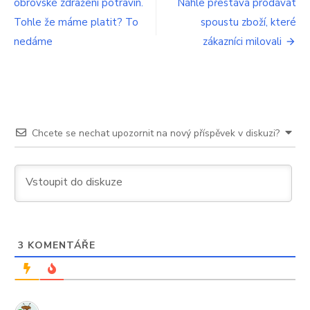
obrovské zdražení potravin.
Náhle přestává prodávat
pro
Tohle že máme platit? To
spoustu zboží, které
příspěvek
nedáme
zákazníci milovali
Chcete se nechat upozornit na nový příspěvek v diskuzi?
3
KOMENTÁŘE