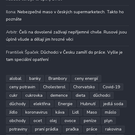
Ilona
:
Nebezpečné maso v českých supermarketech. Takto ho
poznáte
Arbitr
:
Češi na dovolené zažívají nepříjemné chvíle. Rusové jsou
úplně všude a dělají jim hrozné věci
František Špaček
:
Důchodci v Česku zamíří do práce. Vyšle je
tam speciální opatření
alobal
banky
Brambory
ceny energií
ceny potravin
Cholesterol
Chorvatsko
Covid-19
cukr
cukrovka
demence
dieta
důchodci
důchody
elektřina
Energie
Hubnutí
jedlá soda
Jídlo
koronavirus
káva
Lidl
Maso
máslo
obchody
ocet
olej
ovoce
peníze
plyn
potraviny
praní prádla
pračka
práce
rakovina