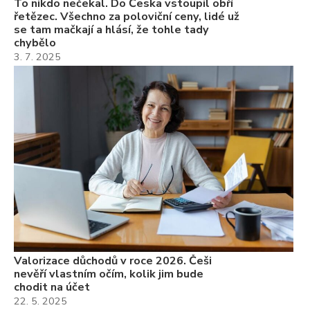
To nikdo nečekal. Do Česka vstoupil obří
řetězec. Všechno za poloviční ceny, lidé už
se tam mačkají a hlásí, že tohle tady
chybělo
3. 7. 2025
Valorizace důchodů v roce 2026. Češi
nevěří vlastním očím, kolik jim bude
chodit na účet
22. 5. 2025