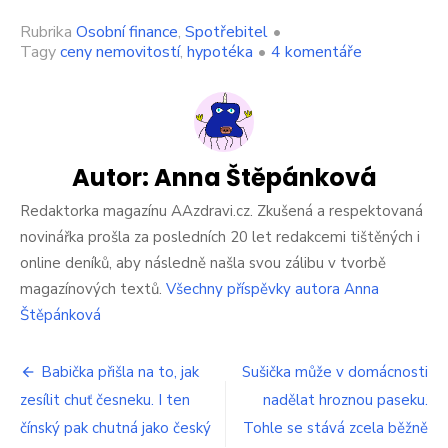
Rubrika
Osobní finance
,
Spotřebitel
•
u
Tagy
ceny nemovitostí
,
hypotéka
•
4 komentáře
textu
s
názvem
Na
české
domácnosti
Autor:
Anna Štěpánková
jde
v
Redaktorka magazínu AAzdravi.cz. Zkušená a respektovaná
roce
novinářka prošla za posledních 20 let redakcemi tištěných i
2023
online deníků, aby následně našla svou zálibu v tvorbě
tvrdá
magazínových textů.
Všechny příspěvky autora Anna
rána.
Horší
Štěpánková
než
zdražování,
Navigace
tohle
Babička přišla na to, jak
Sušička může v domácnosti
už
zesílit chuť česneku. I ten
nadělat hroznou paseku.
pro
vás
čínský pak chutná jako český
Tohle se stává zcela běžně
zlomí
příspěvek