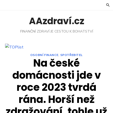
Skip
to
content
AAzdraví.cz
FINANČNÍ ZDRAVÍ JE CESTOU K BOHATSTVÍ
OSOBNÍ FINANCE
,
SPOTŘEBITEL
Na české
domácnosti jde v
roce 2023 tvrdá
rána. Horší než
zdražování, tohle už