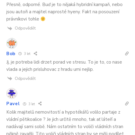
Přesně, odporné. Buď je to nějaká hybridní kampaň, nebo
jsou autoři a majitel naprosté hyeny. Fakt na posouzení
právníkovi tohle
Odpovědět
Bob
3 let
Jj, je potreba lidi drzet porad ve stresu. To je to, co nase
vlada a jejich prisluhovac z hradu umi nejlip.
Odpovědět
Pavel
3 let
Kolik majitelů nemovitostí a hypotékářů volilo partaje z
vládní pětikoalice ? Je jich určitě mnoho, tak ať láteří a
nadávají sami sobě. Nám ostatním to voliči vládních stran
pěkně zavařili. Tito voliči vládních stran by se měli podílet