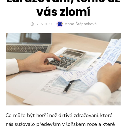
vás zlomí
Author
Anna Štěpánková
POSTED
17. 6. 2023
ON
Co může být horší než drtivé zdražování, které
nás sužovalo především v loňském roce a které