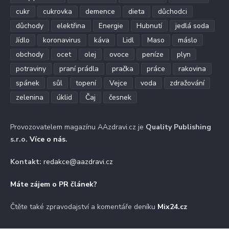
cukr
cukrovka
demence
dieta
důchodci
důchody
elektřina
Energie
Hubnutí
jedlá soda
Jídlo
koronavirus
káva
Lidl
Maso
máslo
obchody
ocet
olej
ovoce
peníze
plyn
potraviny
praní prádla
pračka
práce
rakovina
spánek
sůl
topení
Vejce
voda
zdražování
zelenina
úklid
Čaj
česnek
Provozovatelem magazínu AAzdravi.cz je
Quality Publishing
s.r.o.
Více o nás
.
Kontakt:
redakce@aazdravi.cz
Máte zájem o PR článek?
Čtěte také zpravodajství a komentáře deníku
Mix24.cz