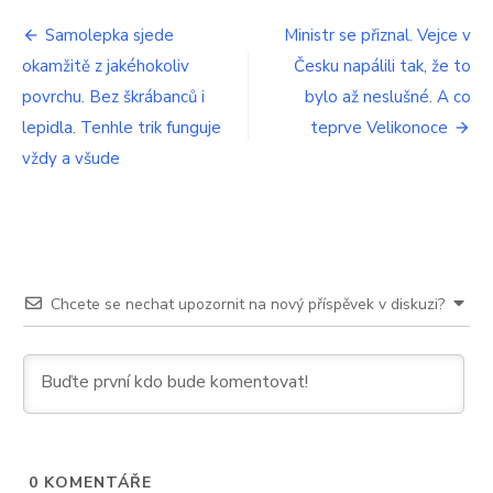
ostré
Navigace
nože
Samolepka sjede
Ministr se přiznal. Vejce v
nepotřebujete
okamžitě z jakéhokoliv
Česku napálili tak, že to
pro
brousek.
Děda
povrchu. Bez škrábanců i
bylo až neslušné. A co
příspěvek
vytáhl
lepidla. Tenhle trik funguje
teprve Velikonoce
hrníček
vždy a všude
a
všichni
koukali,
co
udělal
Chcete se nechat upozornit na nový příspěvek v diskuzi?
0
KOMENTÁŘE