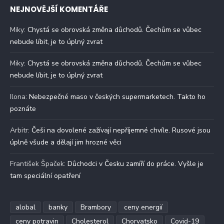
NEJNOVĚJŠÍ KOMENTÁŘE
Miky
:
Chystá se obrovská změna důchodů. Čechům se vůbec
nebude líbit, je to úplný zvrat
Miky
:
Chystá se obrovská změna důchodů. Čechům se vůbec
nebude líbit, je to úplný zvrat
Ilona
:
Nebezpečné maso v českých supermarketech. Takto ho
poznáte
Arbitr
:
Češi na dovolené zažívají nepříjemné chvíle. Rusové jsou
úplně všude a dělají jim hrozné věci
František Špaček
:
Důchodci v Česku zamíří do práce. Vyšle je
tam speciální opatření
alobal
banky
Brambory
ceny energií
ceny potravin
Cholesterol
Chorvatsko
Covid-19