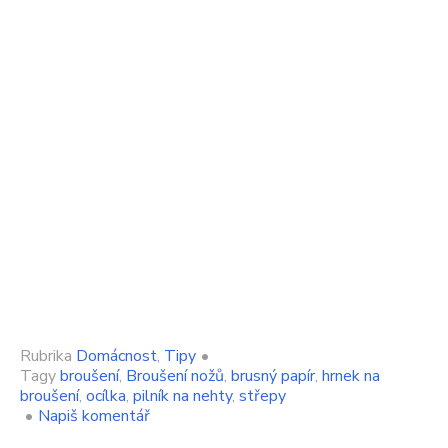
Rubrika
Domácnost
,
Tipy
•
Tagy
broušení
,
Broušení nožů
,
brusný papír
,
hrnek na
broušení
,
ocílka
,
pilník na nehty
,
střepy
on
•
Napiš komentář
Na