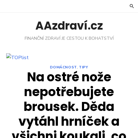
Skip
to
content
AAzdraví.cz
FINANČNÍ ZDRAVÍ JE CESTOU K BOHATSTVÍ
DOMÁCNOST
,
TIPY
Na ostré nože
nepotřebujete
brousek. Děda
vytáhl hrníček a
všichni koukali, co