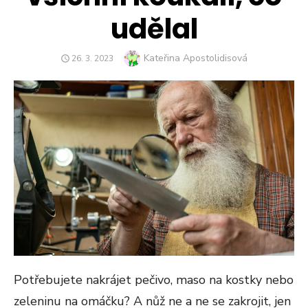
udělal
Author
Kateřina Apostolidisová
POSTED
26. 3. 2023
ON
Potřebujete nakrájet pečivo, maso na kostky nebo
zeleninu na omáčku? A nůž ne a ne se zakrojit, jen