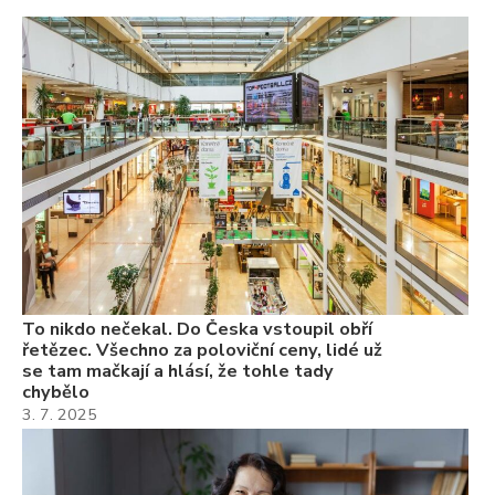
To
ře
se
ch
3.
Va
ne
ch
22
Če
Ně
7.
To nikdo nečekal. Do Česka vstoupil obří
řetězec. Všechno za poloviční ceny, lidé už
se tam mačkají a hlásí, že tohle tady
chybělo
3. 7. 2025