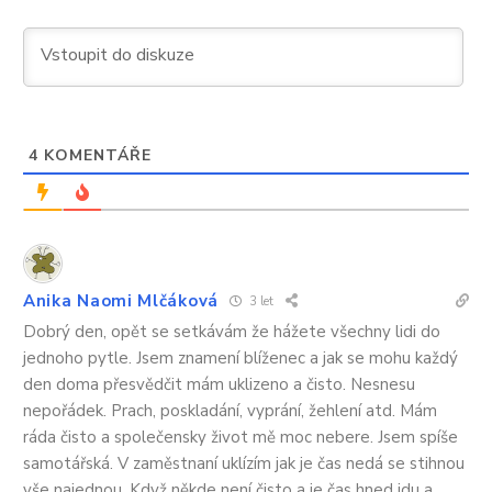
u
nich
i
najíst
4
KOMENTÁŘE
Anika Naomi Mlčáková
3 let
Dobrý den, opět se setkávám že hážete všechny lidi do
jednoho pytle. Jsem znamení blíženec a jak se mohu každý
den doma přesvědčit mám uklizeno a čisto. Nesnesu
nepořádek. Prach, poskladání, vyprání, žehlení atd. Mám
ráda čisto a společensky život mě moc nebere. Jsem spíše
samotářská. V zaměstnaní uklízím jak je čas nedá se stihnou
vše najednou. Když někde není čisto a je čas hned jdu a