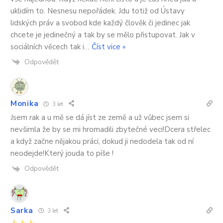
uklidím to. Nesnesu nepořádek. Jdu totiž od Ústavy
lidských práv a svobod kde každý člověk či jedinec jak
chcete je jedinečný a tak by se mělo přistupovat. Jak v
sociálních věcech tak i
…
Číst vice »
Odpovědět
Monika
3 let
Jsem rak a u mě se dá jíst ze země a už vůbec jsem si
nevšimla že by se mi hromadili zbytečné veci!Dcera střelec
a když začne nějakou práci, dokud ji nedodela tak od ní
neodejde!Který jouda to píše !
Odpovědět
Sarka
3 let