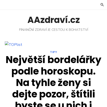
Skip
to
content
AAzdraví.cz
FINANČNÍ ZDRAVÍ JE CESTOU K BOHATSTVÍ
TIPY
Největší bordelářky
podle horoskopu.
Na tyhle ženy si
dejte pozor, štítili
byste se u nich i