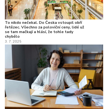
Ně
7.
To nikdo nečekal. Do Česka vstoupil obří
řetězec. Všechno za poloviční ceny, lidé už
se tam mačkají a hlásí, že tohle tady
chybělo
3. 7. 2025