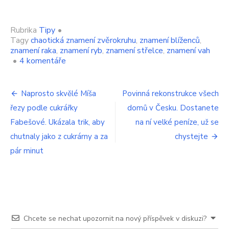
Rubrika
Tipy
•
Tagy
chaotická znamení zvěrokruhu
,
znamení blíženců
,
znamení raka
,
znamení ryb
,
znamení střelce
,
znamení vah
u
•
4 komentáře
textu
s
Navigace
názvem
Naprosto skvělé Míša
Povinná rekonstrukce všech
Největší
řezy podle cukrářky
domů v Česku. Dostanete
pro
bordelářky
podle
Fabešové. Ukázala trik, aby
na ní velké peníze, už se
příspěvek
horoskopu.
chutnaly jako z cukrárny a za
chystejte
Na
pár minut
tyhle
ženy
si
dejte
pozor,
štítili
byste
Chcete se nechat upozornit na nový příspěvek v diskuzi?
se