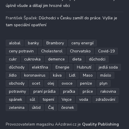
úplně všude a dělají jim hrozné věci
František Špaček
:
Důchodci v Česku zamíří do práce. Vyšle je
tam speciální opatření
alobal
banky
Brambory
ceny energií
ceny potravin
Cholesterol
Chorvatsko
Covid-19
cukr
cukrovka
demence
dieta
důchodci
důchody
elektřina
Energie
Hubnutí
jedlá soda
Jídlo
koronavirus
káva
Lidl
Maso
máslo
obchody
ocet
olej
ovoce
peníze
plyn
potraviny
praní prádla
pračka
práce
rakovina
spánek
sůl
topení
Vejce
voda
zdražování
zelenina
úklid
Čaj
česnek
Provozovatelem magazínu AAzdravi.cz je
Quality Publishing