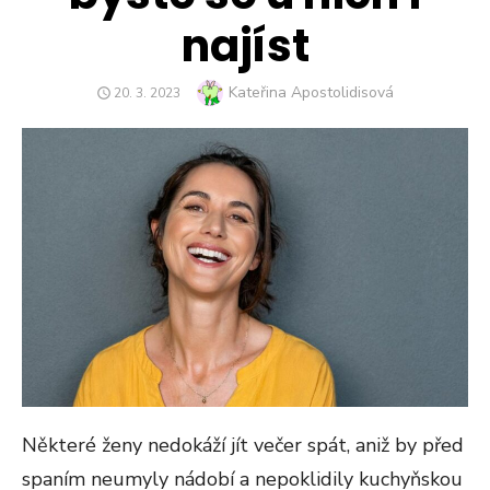
najíst
Author
Kateřina Apostolidisová
POSTED
20. 3. 2023
ON
Některé ženy nedokáží jít večer spát, aniž by před
spaním neumyly nádobí a nepoklidily kuchyňskou