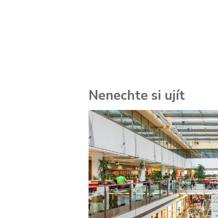
Nenechte si ujít
 za
kolik