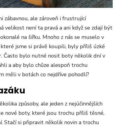
zábavnou, ale zároveň i frustrující
á velikost není ta pravá a ani když se zdají být
dokonalé na šířku. Mnoho z nás se muselo v
které jsme si právě koupili, byly příliš úzké
 Často bylo nutné nosit boty několik dní v
hli a aby bylo chůze alespoň trochu
om měli v botách co nejdříve pohodlí?
razáku
olika způsoby, ale jeden z nejúčinnějších
 nové boty, které jsou trochu příliš těsné,
. Stačí si připravit několik novin a trochu