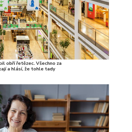
il obří řetězec. Všechno za
ají a hlásí, že tohle tady