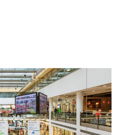
To nikdo 
poloviční
chybělo
3. 7. 2025
Valorizac
jim bude 
22. 5. 202
Češi plat
7. 1. 2025