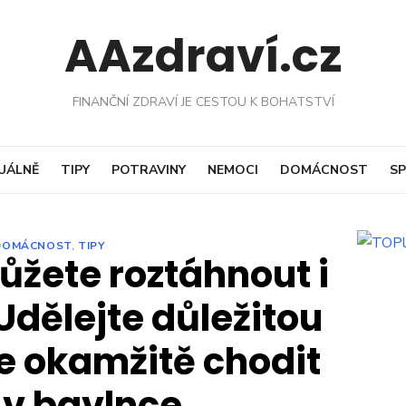
AAzdraví.cz
FINANČNÍ ZDRAVÍ JE CESTOU K BOHATSTVÍ
UÁLNĚ
TIPY
POTRAVINY
NEMOCI
DOMÁCNOST
SP
DOMÁCNOST
,
TIPY
ůžete roztáhnout i
 Udělejte důležitou
e okamžitě chodit
 v bavlnce