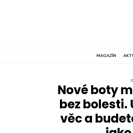
Skip
to
content
MAGAZÍN
AKT
Nové boty m
bez bolesti.
věc a budet
jako