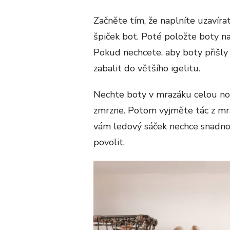
Začněte tím, že naplníte uzavíra
špiček bot. Poté položte boty n
Pokud nechcete, aby boty přišly
zabalit do většího igelitu.
Nechte boty v mrazáku celou noc
zmrzne. Potom vyjměte tác z mra
vám ledový sáček nechce snadno
povolit.