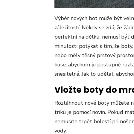
Výběr nových bot může být velmi 
záležitostí. Někdy se zdá, že žádn
perfektní na délku, nemusí být 
minulosti potýkat s tím, že boty, 
nebo měly těsný prstový prostor.
kuse, abychom je postupně roztá
snesitelná. Jak to udělat, abych
Vložte boty do m
Roztáhnout nové boty můžete něk
triků je pomocí novin. Pokud máte
nemusíte trpět bolestí při nošení
vody.