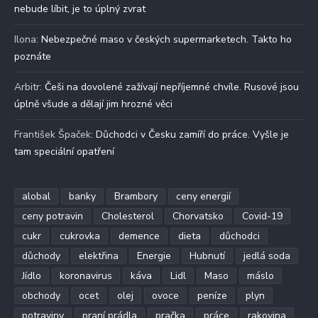
nebude líbit, je to úplný zvrat
Ilona
:
Nebezpečné maso v českých supermarketech. Takto ho
poznáte
Arbitr
:
Češi na dovolené zažívají nepříjemné chvíle. Rusové jsou
úplně všude a dělají jim hrozné věci
František Špaček
:
Důchodci v Česku zamíří do práce. Vyšle je
tam speciální opatření
alobal
banky
Brambory
ceny energií
ceny potravin
Cholesterol
Chorvatsko
Covid-19
cukr
cukrovka
demence
dieta
důchodci
důchody
elektřina
Energie
Hubnutí
jedlá soda
Jídlo
koronavirus
káva
Lidl
Maso
máslo
obchody
ocet
olej
ovoce
peníze
plyn
potraviny
praní prádla
pračka
práce
rakovina