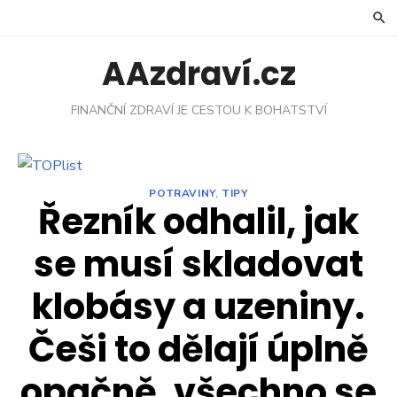
Skip
to
content
AAzdraví.cz
FINANČNÍ ZDRAVÍ JE CESTOU K BOHATSTVÍ
POTRAVINY
,
TIPY
Řezník odhalil, jak
se musí skladovat
klobásy a uzeniny.
Češi to dělají úplně
opačně, všechno se