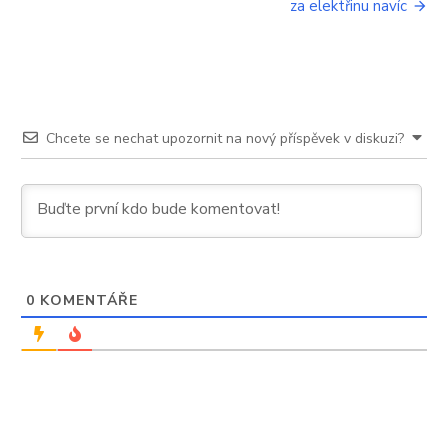
za elektřinu navíc
jim
zkazí
Chcete se nechat upozornit na nový příspěvek v diskuzi?
0
KOMENTÁŘE