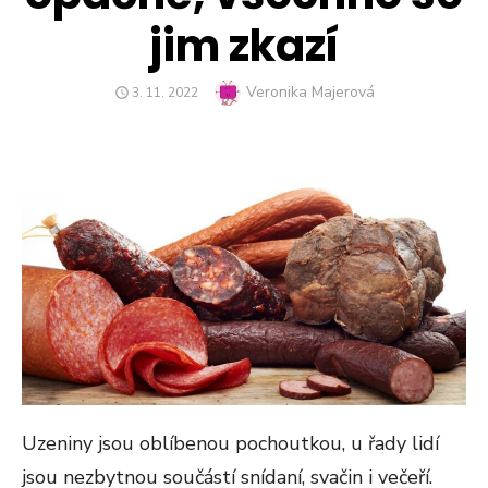
jim zkazí
Author
Veronika Majerová
POSTED
3. 11. 2022
ON
Uzeniny jsou oblíbenou pochoutkou, u řady lidí
jsou nezbytnou součástí snídaní, svačin i večeří.