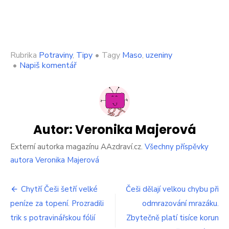
Rubrika
Potraviny
,
Tipy
•
Tagy
Maso
,
uzeniny
on
•
Napiš komentář
Řezník
odhalil,
jak
se
musí
skladovat
Autor:
Veronika Majerová
klobásy
a
Externí autorka magazínu AAzdraví.cz.
Všechny příspěvky
uzeniny.
autora Veronika Majerová
Češi
to
Navigace
dělají
Chytří Češi šetří velké
Češi dělají velkou chybu při
úplně
peníze za topení. Prozradili
odmrazování mrazáku.
pro
opačně,
trik s potravinářskou fólií
všechno
Zbytečně platí tisíce korun
příspěvek
se