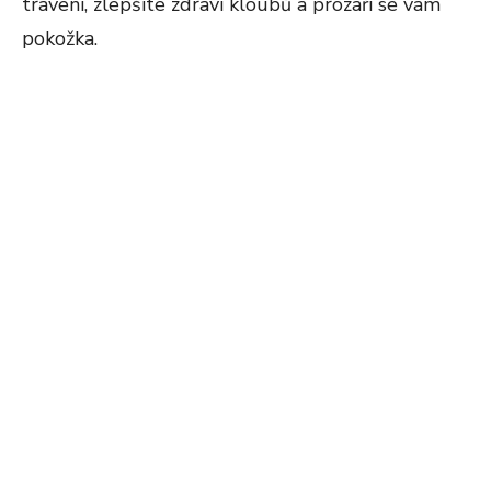
trávení, zlepšíte zdraví kloubů a prozáří se vám
pokožka.