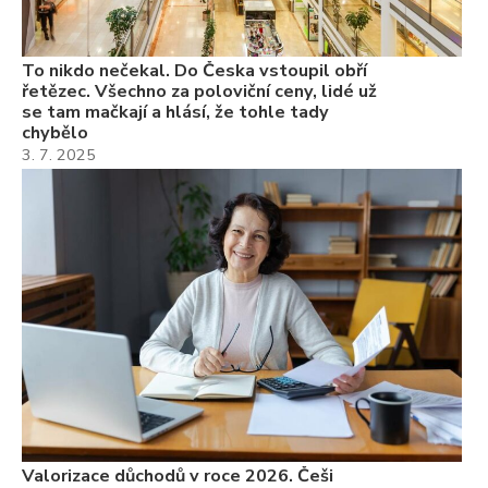
7.
To nikdo nečekal. Do Česka vstoupil obří
řetězec. Všechno za poloviční ceny, lidé už
se tam mačkají a hlásí, že tohle tady
chybělo
3. 7. 2025
Valorizace důchodů v roce 2026. Češi