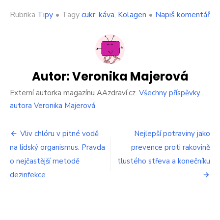
on
Rubrika
Tipy
•
Tagy
cukr
,
káva
,
Kolagen
•
Napiš komentář
Ru
pr
od
sla
a
sm
Autor:
Veronika Majerová
Po
ex
Externí autorka magazínu AAzdraví.cz.
Všechny příspěvky
se
autora Veronika Majerová
má
do
Navigace
ká
Vliv chlóru v pitné vodě
Nejlepší potraviny jako
př
na lidský organismus. Pravda
prevence proti rakovině
pro
jin
o nejčastější metodě
tlustého střeva a konečníku
vě
příspěvek
dezinfekce