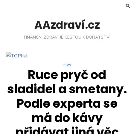
Skip
to
content
AAzdraví.cz
FINANČNÍ ZDRAVÍ JE CESTOU K BOHATSTVÍ
TIPY
Ruce pryč od
sladidel a smetany.
Podle experta se
má do kávy
přidávat jiná věc