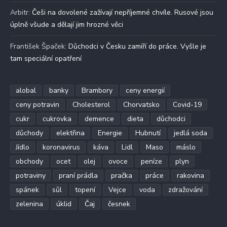
Arbitr
:
Češi na dovolené zažívají nepříjemné chvíle. Rusové jsou
úplně všude a dělají jim hrozné věci
František Špaček
:
Důchodci v Česku zamíří do práce. Vyšle je
tam speciální opatření
alobal
banky
Brambory
ceny energií
ceny potravin
Cholesterol
Chorvatsko
Covid-19
cukr
cukrovka
demence
dieta
důchodci
důchody
elektřina
Energie
Hubnutí
jedlá soda
Jídlo
koronavirus
káva
Lidl
Maso
máslo
obchody
ocet
olej
ovoce
peníze
plyn
potraviny
praní prádla
pračka
práce
rakovina
spánek
sůl
topení
Vejce
voda
zdražování
zelenina
úklid
Čaj
česnek