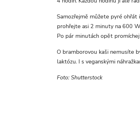
4 hodin. Každou hodinu ji ale rad
Samozřejmě můžete pyré ohřát i 
prohřejte asi 2 minuty na 600 W
Po pár minutách opět promíchejte
O bramborovou kaši nemusíte být
laktózu. I s veganskými náhražk
Foto: Shutterstock