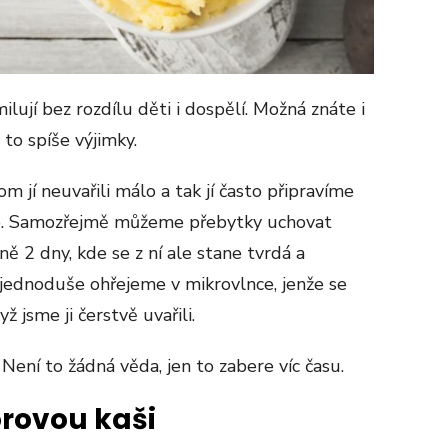
ilují bez rozdílu děti i dospělí. Možná znáte i
to spíše výjimky.
 jí neuvařili málo a tak jí často připravíme
e. Samozřejmě můžeme přebytky uchovat
ě 2 dny, kde se z ní ale stane tvrdá a
jednoduše ohřejeme v mikrovlnce, jenže se
ž jsme ji čerstvě uvařili.
Není to žádná věda, jen to zabere víc času.
rovou kaši