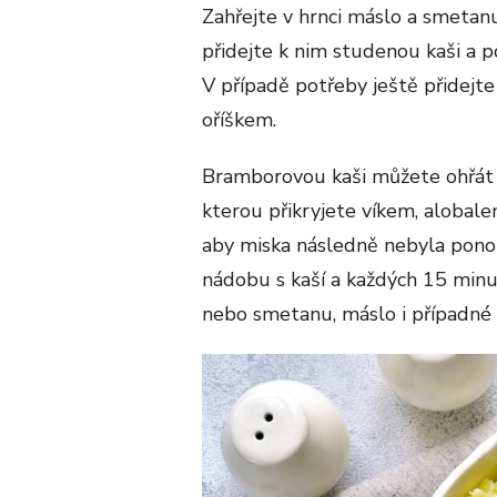
Zahřejte v hrnci máslo a smetanu
přidejte k nim studenou kaši a po
V případě potřeby ještě přidej
oříškem.
Bramborovou kaši můžete ohřát i 
kterou přikryjete víkem, alobalem
aby miska následně nebyla ponoř
nádobu s kaší a každých 15 minu
nebo smetanu, máslo i případné 