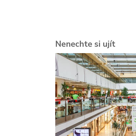
Nenechte si ujít
 za
kolik