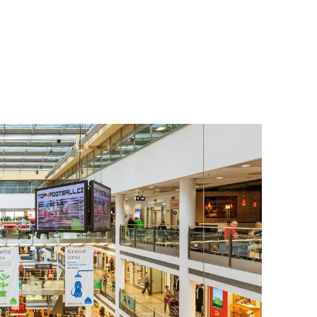
To nikdo 
poloviční
chybělo
3. 7. 2025
Valorizac
jim bude 
22. 5. 202
Češi plat
7. 1. 2025