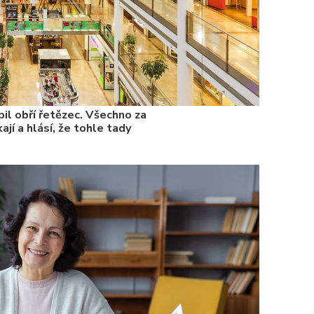
il obří řetězec. Všechno za
ají a hlásí, že tohle tady