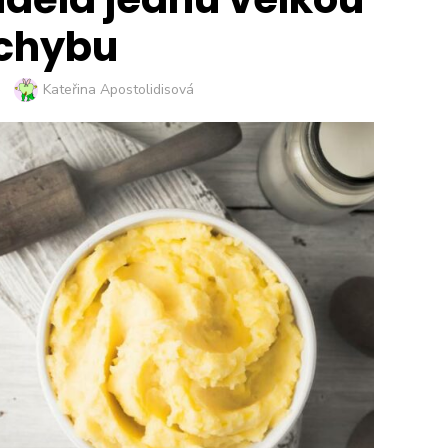
chybu
Author
Kateřina Apostolidisová