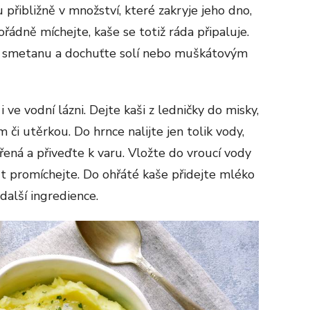
 přibližně v množství, které zakryje jeho dno,
řádně míchejte, kaše se totiž ráda připaluje.
te smetanu a dochuťte solí nebo muškátovým
ve vodní lázni. Dejte kaši z ledničky do misky,
 či utěrkou. Do hrnce nalijte jen tolik vody,
ená a přiveďte k varu. Vložte do vroucí vody
t promíchejte. Do ohřáté kaše přidejte mléko
další ingredience.