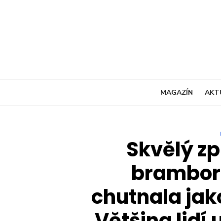
Skip
to
content
MAGAZÍN
AKT
Skvělý zp
bramboro
chutnala jak
Většina lidí