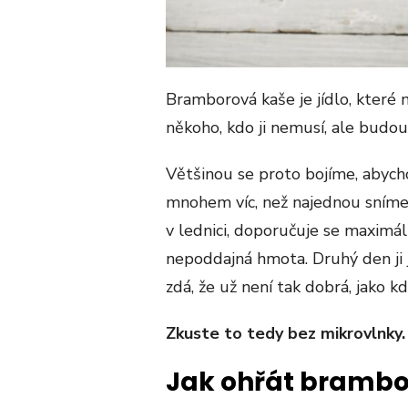
Bramborová kaše je jídlo, které m
někoho, kdo ji nemusí, ale budou 
Většinou se proto bojíme, abychom
mnohem víc, než najednou sním
v lednici, doporučuje se maximáln
nepoddajná hmota. Druhý den ji 
zdá, že už není tak dobrá, jako kdy
Zkuste to tedy bez mikrovlnky.
Jak ohřát brambo