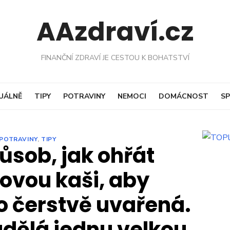
AAzdraví.cz
FINANČNÍ ZDRAVÍ JE CESTOU K BOHATSTVÍ
UÁLNĚ
TIPY
POTRAVINY
NEMOCI
DOMÁCNOST
SP
POTRAVINY
,
TIPY
ůsob, jak ohřát
vou kaši, aby
o čerstvě uvařená.
 udělá jednu velkou