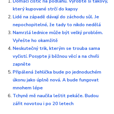
Domácí čistič na podlahu. Vyrobte si takový,
který kupované strčí do kapsy
Lidé na západě dávají do záchodu sůl. Je
nepochopitelné, že tady to nikdo nedělá
Namrzlá lednice může být velký problém.
Vyřešte ho okamžitě
Neskutečný trik, kterým se trouba sama
vyčistí. Posypte ji běžnou věcí a na chvíli
zapněte
Připálená žehlička bude po jednoduchém
úkonu jako úplně nová. A bude fungovat
mnohem lépe
Tchyně mě naučila leštit pekáče. Budou
zářit novotou i po 20 letech