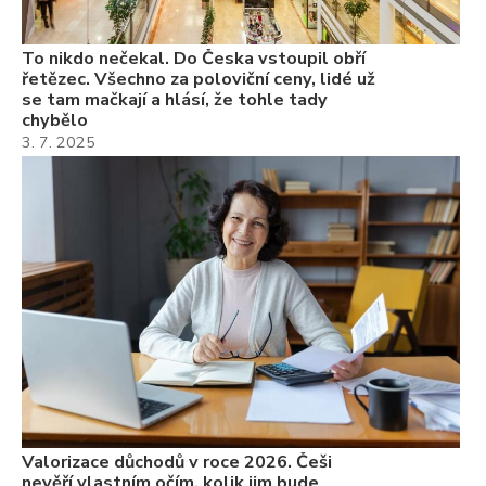
To nikdo nečekal. Do Česka vstoupil obří
řetězec. Všechno za poloviční ceny, lidé už
se tam mačkají a hlásí, že tohle tady
chybělo
3. 7. 2025
Valorizace důchodů v roce 2026. Češi
nevěří vlastním očím, kolik jim bude