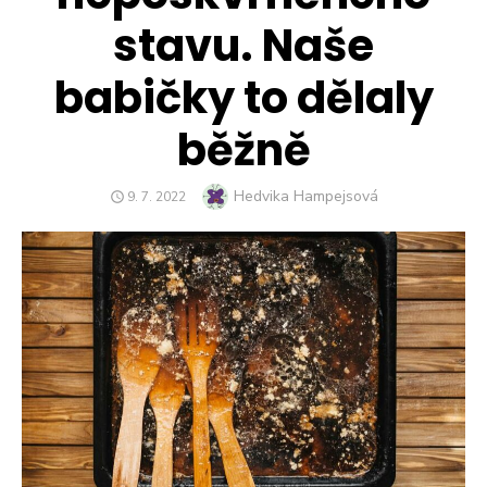
stavu. Naše
babičky to dělaly
běžně
Author
Hedvika Hampejsová
POSTED
9. 7. 2022
ON