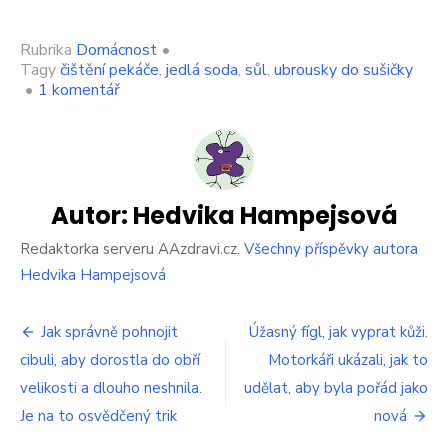
Rubrika
Domácnost
•
Tagy
čištění pekáče
,
jedlá soda
,
sůl
,
ubrousky do sušičky
u
•
1 komentář
textu
s
názvem
Skvělý
způsob,
jak
Autor:
Hedvika Hampejsová
vrátit
připálený
Redaktorka serveru AAzdravi.cz.
Všechny příspěvky autora
plech
Hedvika Hampejsová
do
původního,
Navigace
neposkvrněného
Jak správně pohnojit
Úžasný fígl, jak vyprat kůži.
stavu.
cibuli, aby dorostla do obří
Motorkáři ukázali, jak to
pro
Naše
velikosti a dlouho neshnila.
babičky
udělat, aby byla pořád jako
příspěvek
to
Je na to osvědčený trik
nová
dělaly