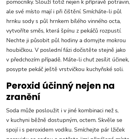
pomocníky. Slouží totiž nejen k přípravě potravin,
ale své místo mají i při čištění. Smícháte-li půl
hrnku sody s půl hrnkem bílého vinného octa,
vytvoříte směs, která špínu z pekáčů rozpustí.
Nechte ji působit půl hodiny a domyjte mokrou
houbičkou. V poslední fázi dočistěte stejně jako
v předchozím případě. Máte-li chuť zesílit účinek,
posypte pekáč ještě vrstvičkou kuchyňské soli.
Peroxid účinný nejen na
zranění
Soda může posloužit i v jiné kombinaci než s,
v kuchyni běžně dostupným, octem. Skvěle se
spojí i s peroxidem vodíku. Smíchejte pár lžiček