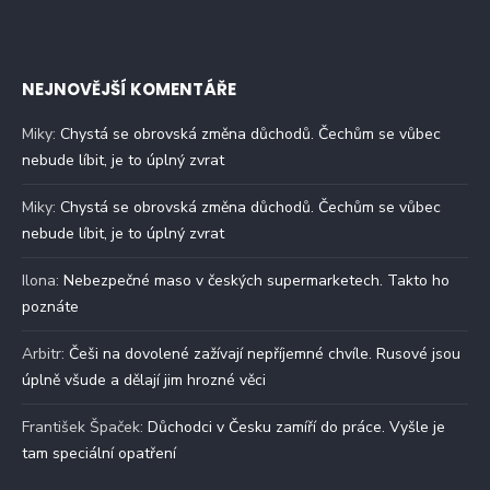
NEJNOVĚJŠÍ KOMENTÁŘE
Miky
:
Chystá se obrovská změna důchodů. Čechům se vůbec
nebude líbit, je to úplný zvrat
Miky
:
Chystá se obrovská změna důchodů. Čechům se vůbec
nebude líbit, je to úplný zvrat
Ilona
:
Nebezpečné maso v českých supermarketech. Takto ho
poznáte
Arbitr
:
Češi na dovolené zažívají nepříjemné chvíle. Rusové jsou
úplně všude a dělají jim hrozné věci
František Špaček
:
Důchodci v Česku zamíří do práce. Vyšle je
tam speciální opatření