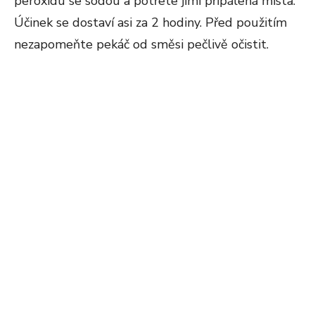
peroxidu se sodou a potřete jimi připálená místa.
Účinek se dostaví asi za 2 hodiny. Před použitím
nezapomeňte pekáč od směsi pečlivě očistit.