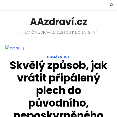
Skip
to
content
AAzdraví.cz
FINANČNÍ ZDRAVÍ JE CESTOU K BOHATSTVÍ
DOMÁCNOST
Skvělý způsob, jak
vrátit připálený
plech do
původního,
neposkvrněného