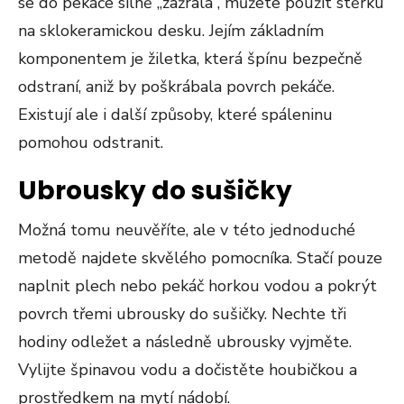
se do pekáče silně „zažrala“, můžete použít stěrku
na sklokeramickou desku. Jejím základním
komponentem je žiletka, která špínu bezpečně
odstraní, aniž by poškrábala povrch pekáče.
Existují ale i další způsoby, které spáleninu
pomohou odstranit.
Ubrousky do sušičky
Možná tomu neuvěříte, ale v této jednoduché
metodě najdete skvělého pomocníka. Stačí pouze
naplnit plech nebo pekáč horkou vodou a pokrýt
povrch třemi ubrousky do sušičky. Nechte tři
hodiny odležet a následně ubrousky vyjměte.
Vylijte špinavou vodu a dočistěte houbičkou a
prostředkem na mytí nádobí.