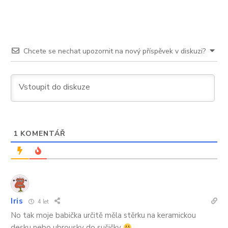
běžně
Chcete se nechat upozornit na nový příspěvek v diskuzi?
1
KOMENTÁŘ
Iris
4 let
No tak moje babička určitě měla stěrku na keramickou
desku nebo ubrousky do sušičky