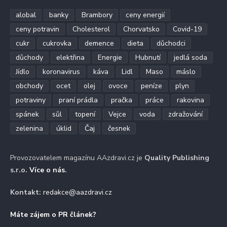
alobal
banky
Brambory
ceny energií
ceny potravin
Cholesterol
Chorvatsko
Covid-19
cukr
cukrovka
demence
dieta
důchodci
důchody
elektřina
Energie
Hubnutí
jedlá soda
Jídlo
koronavirus
káva
Lidl
Maso
máslo
obchody
ocet
olej
ovoce
peníze
plyn
potraviny
praní prádla
pračka
práce
rakovina
spánek
sůl
topení
Vejce
voda
zdražování
zelenina
úklid
Čaj
česnek
Provozovatelem magazínu AAzdravi.cz je
Quality Publishing
s.r.o.
Více o nás
.
Kontakt:
redakce@aazdravi.cz
Máte zájem o PR článek?