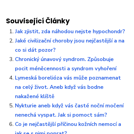
Související Články
Jak zjistit, zda náhodou nejste hypochondr?
Jaké civilizační choroby jsou nejčastější a na
co si dát pozor?
Chronický únavový syndrom. Způsobuje
pocit méněcennosti a syndrom vyhoření
Lymeská borelióza vás může poznamenat
na celý život. Aneb když vás bodne
nakažené klíště
Nykturie aneb když vás časté noční močení
nenechá vyspat. Jak si pomoct sám?
Co je nejčastější příčinou kožních nemocí a
jak se s nimi poprat?