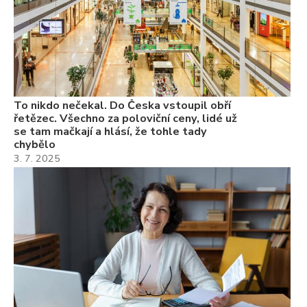
ch
22
Če
Ně
7.
To nikdo nečekal. Do Česka vstoupil obří
řetězec. Všechno za poloviční ceny, lidé už
se tam mačkají a hlásí, že tohle tady
chybělo
3. 7. 2025