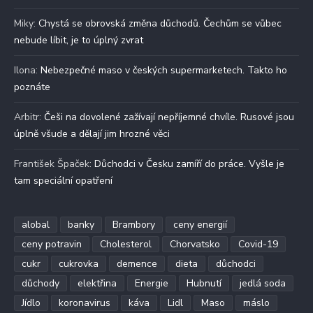
Miky
:
Chystá se obrovská změna důchodů. Čechům se vůbec
nebude líbit, je to úplný zvrat
Ilona
:
Nebezpečné maso v českých supermarketech. Takto ho
poznáte
Arbitr
:
Češi na dovolené zažívají nepříjemné chvíle. Rusové jsou
úplně všude a dělají jim hrozné věci
František Špaček
:
Důchodci v Česku zamíří do práce. Vyšle je
tam speciální opatření
alobal
banky
Brambory
ceny energií
ceny potravin
Cholesterol
Chorvatsko
Covid-19
cukr
cukrovka
demence
dieta
důchodci
důchody
elektřina
Energie
Hubnutí
jedlá soda
Jídlo
koronavirus
káva
Lidl
Maso
máslo