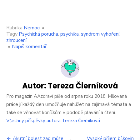
Rubrika
Nemoci
•
Tagy
Psychická porucha
,
psychika
,
syndrom vyhoření
,
zhroucení
on
•
Napiš komentář
Syndrom
vyhoření
může
člověka
dostat
do
Autor:
Tereza Čierníková
kolen.
Kdo
Pro magazín AAzdraví píše od srpna roku 2018. Milovaná
je
práce jí každý den umožňuje nahlížet na zajímavá témata a
nejvíc
také se věnovat koníčkům v podobě plavání a čtení.
ohrožen
Všechny příspěvky autora Tereza Čierníková
a
jak
ho
Navigace
Akutní bolest zad může
Vysoký příjem bílkovin
porazit?