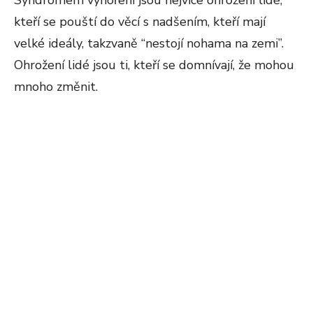
Syndromem vyhoření jsou nejvíce ohroženi lidé,
kteří se pouští do věcí s nadšením, kteří mají
velké ideály, takzvaně “nestojí nohama na zemi”.
Ohrožení lidé jsou ti, kteří se domnívají, že mohou
mnoho změnit.