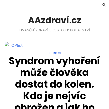
Skip
to
content
AAzdraví.cz
FINANČNÍ ZDRAVÍ JE CESTOU K BOHATSTVÍ
NEMOCI
Syndrom vyhoření
může člověka
dostat do kolen.
Kdo je nejvíc
ohrožen a jak ho