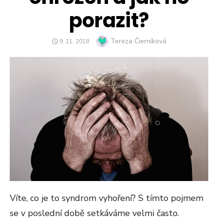
porazit?
Author
Tereza Čierníková
POSTED
9. 11. 2018
ON
Víte, co je to syndrom vyhoření? S tímto pojmem
se v poslední době setkáváme velmi často.