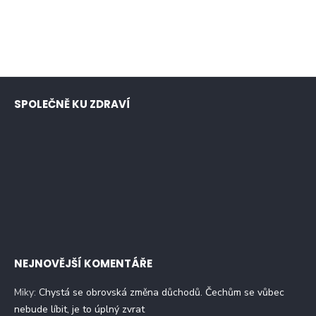
SPOLEČNĚ KU ZDRAVÍ
NEJNOVĚJŠÍ KOMENTÁŘE
Miky
:
Chystá se obrovská změna důchodů. Čechům se vůbec
nebude líbit, je to úplný zvrat