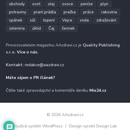
obchody
ocet
olej
ovoce
peníze
plyn
potraviny
praní prádla
pračka
práce
rakovina
spánek
sůl
topení
Vejce
voda
zdražování
zelenina
úklid
Čaj
česnek
Provozovatelem magazínu AAzdravi.cz je
Quality Publishing
s.r.o.
Více o nás
.
Kontakt:
redakce@aazdravi.cz
Máte zájem o PR článek?
Čtěte také zpravodajství a komentáře deníku
Mix24.cz
© 2026 AAzdraví.cz
Používá systém WordPress
/
Design vyrobil Design Lab