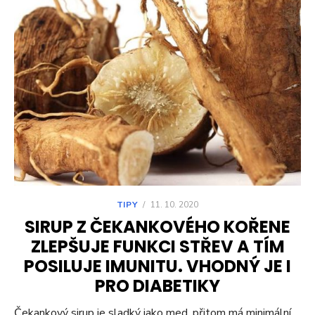
TIPY
/
11. 10. 2020
SIRUP Z ČEKANKOVÉHO KOŘENE
ZLEPŠUJE FUNKCI STŘEV A TÍM
POSILUJE IMUNITU. VHODNÝ JE I
PRO DIABETIKY
Čekankový sirup je sladký jako med, přitom má minimální