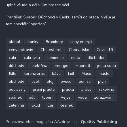
úplně všude a dělají jim hrozné věci
František Špaček
:
Důchodci v Česku zamíří do práce. Vyšle je
tam speciální opatření
alobal
banky
Brambory
ceny energií
ceny potravin
Cholesterol
Chorvatsko
Covid-19
cukr
cukrovka
demence
dieta
důchodci
důchody
elektřina
Energie
Hubnutí
jedlá soda
Jídlo
koronavirus
káva
Lidl
Maso
máslo
obchody
ocet
olej
ovoce
peníze
plyn
potraviny
praní prádla
pračka
práce
rakovina
spánek
sůl
topení
Vejce
voda
zdražování
zelenina
úklid
Čaj
česnek
Provozovatelem magazínu AAzdravi.cz je
Quality Publishing