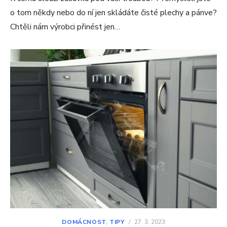
o tom někdy nebo do ní jen skládáte čisté plechy a pánve?
Chtěli nám výrobci přinést jen…
DOMÁCNOST
,
TIPY
/
27. 3. 2023