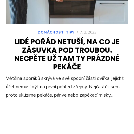
DOMÁCNOST
,
TIPY
/
7. 2. 2023
LIDÉ POŘÁD NETUŠÍ, NA CO JE
ZÁSUVKA POD TROUBOU.
NECPĚTE UŽ TAM TY PRÁZDNÉ
PEKÁČE
Většina sporáků skrývá ve své spodní části dvířka, jejichž
účel nemusí být na první pohled zřejmý. Nejčastěji sem
proto uklízíme pekáče, pánve nebo zapékací misky.…