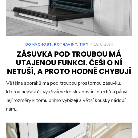
DOMÁCNOST
,
POTRAVINY
,
TIPY
/
19. 6. 2024
ZÁSUVKA POD TROUBOU MÁ
UTAJENOU FUNKCI. ČEŠI O NÍ
NETUŠÍ, A PROTO HODNĚ CHYBUJÍ
Většina sporáků má pod troubou prostornou zásuvku,
kterou nejčastěji využíváme ke skladování plechů a pánví.
Její rozměry k tomu přímo vybízejí a větší kousky nádobí
nám…