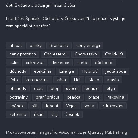
úplně všude a dělají jim hrozné věci
František Špaček
:
Důchodci v Česku zamíří do práce. Vyšle je
tam speciální opatření
alobal
banky
Brambory
ceny energií
ceny potravin
Cholesterol
Chorvatsko
Covid-19
cukr
cukrovka
demence
dieta
důchodci
důchody
elektřina
Energie
Hubnutí
jedlá soda
Jídlo
koronavirus
káva
Lidl
Maso
máslo
obchody
ocet
olej
ovoce
peníze
plyn
potraviny
praní prádla
pračka
práce
rakovina
spánek
sůl
topení
Vejce
voda
zdražování
zelenina
úklid
Čaj
česnek
Provozovatelem magazínu AAzdravi.cz je
Quality Publishing