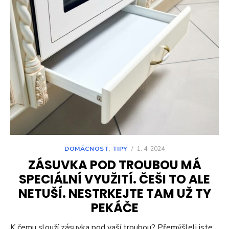
DOMÁCNOST
,
TIPY
/
1. 4. 2024
ZÁSUVKA POD TROUBOU MÁ
SPECIÁLNÍ VYUŽITÍ. ČEŠI TO ALE
NETUŠÍ. NESTRKEJTE TAM UŽ TY
PEKÁČE
K čemu slouží zásuvka pod vaší troubou? Přemýšleli jste