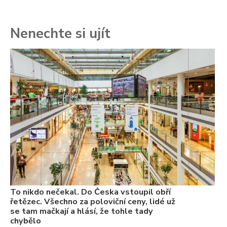
Nenechte si ujít
To
ře
se
ch
3.
Va
ne
ch
22
Če
Ně
7.
To nikdo nečekal. Do Česka vstoupil obří
řetězec. Všechno za poloviční ceny, lidé už
se tam mačkají a hlásí, že tohle tady
chybělo