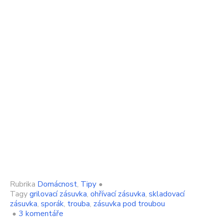
Rubrika
Domácnost
,
Tipy
•
Tagy
grilovací zásuvka
,
ohřívací zásuvka
,
skladovací
zásuvka
,
sporák
,
trouba
,
zásuvka pod troubou
u
•
3 komentáře