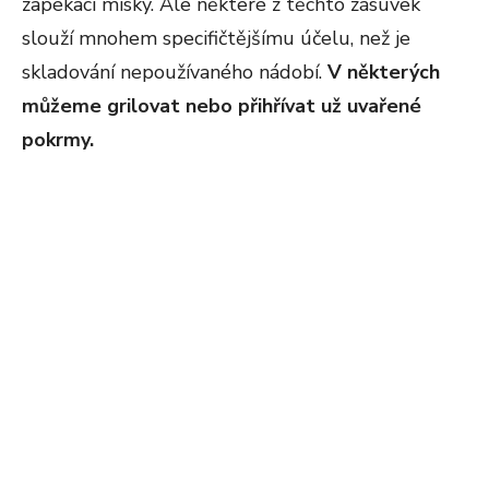
zapékací misky. Ale některé z těchto zásuvek
slouží mnohem specifičtějšímu účelu, než je
skladování nepoužívaného nádobí.
V některých
můžeme grilovat nebo přihřívat už uvařené
pokrmy.