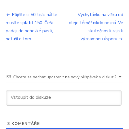
textu
s
Navigace
názvem
Půjčíte si 50 tisíc, náhle
Vychytávku na víčku od
Lidé
musíte splatit 150. Češi
oleje téměř nikdo nezná. Ve
pro
pořád
netuší,
padají do nehezké pasti,
skutečnosti zajistí
příspěvek
na
netuší o tom
významnou úsporu
co
je
zásuvka
pod
troubou.
Necpěte
už
Chcete se nechat upozornit na nový příspěvek v diskuzi?
tam
ty
prázdné
pekáče
3
KOMENTÁŘE