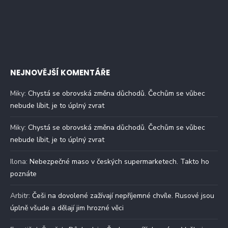
NEJNOVĚJŠÍ KOMENTÁŘE
Miky
:
Chystá se obrovská změna důchodů. Čechům se vůbec
nebude líbit, je to úplný zvrat
Miky
:
Chystá se obrovská změna důchodů. Čechům se vůbec
nebude líbit, je to úplný zvrat
Ilona
:
Nebezpečné maso v českých supermarketech. Takto ho
poznáte
Arbitr
:
Češi na dovolené zažívají nepříjemné chvíle. Rusové jsou
úplně všude a dělají jim hrozné věci