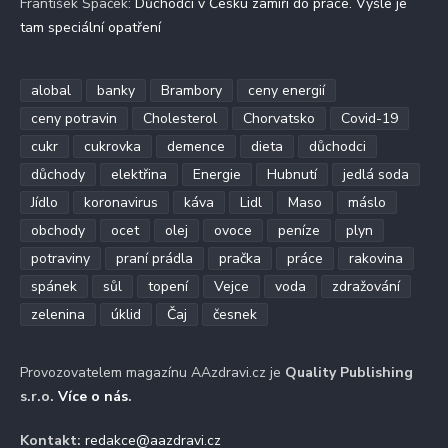
František Špaček
:
Důchodci v Česku zamíří do práce. Vyšle je
tam speciální opatření
alobal
banky
Brambory
ceny energií
ceny potravin
Cholesterol
Chorvatsko
Covid-19
cukr
cukrovka
demence
dieta
důchodci
důchody
elektřina
Energie
Hubnutí
jedlá soda
Jídlo
koronavirus
káva
Lidl
Maso
máslo
obchody
ocet
olej
ovoce
peníze
plyn
potraviny
praní prádla
pračka
práce
rakovina
spánek
sůl
topení
Vejce
voda
zdražování
zelenina
úklid
Čaj
česnek
Provozovatelem magazínu AAzdravi.cz je
Quality Publishing
s.r.o.
Více o nás
.
Kontakt:
redakce@aazdravi.cz