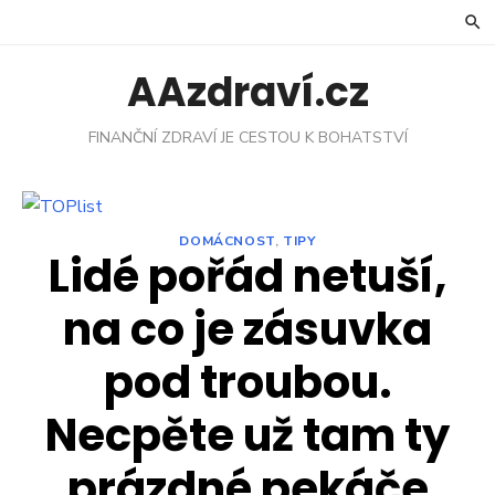
Skip
to
content
AAzdraví.cz
FINANČNÍ ZDRAVÍ JE CESTOU K BOHATSTVÍ
DOMÁCNOST
,
TIPY
Lidé pořád netuší,
na co je zásuvka
pod troubou.
Necpěte už tam ty
prázdné pekáče