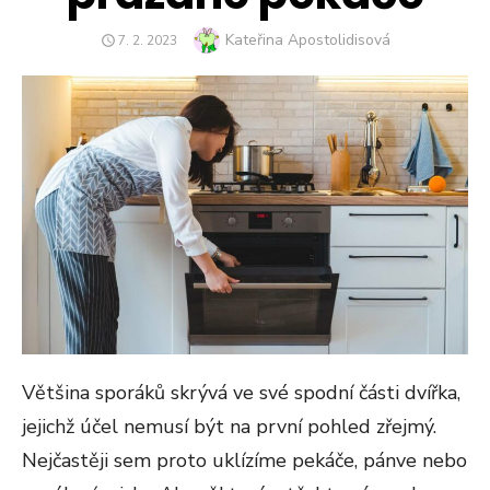
Author
Kateřina Apostolidisová
POSTED
7. 2. 2023
ON
Většina sporáků skrývá ve své spodní části dvířka,
jejichž účel nemusí být na první pohled zřejmý.
Nejčastěji sem proto uklízíme pekáče, pánve nebo