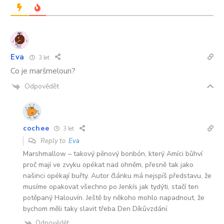
Eva
3 let
Co je maršmeloun?
Odpovědět
cochee
3 let
Reply to
Eva
Marshmallow – takový pěnový bonbón, který Amíci bůhví
proč mají ve zvyku opékat nad ohněm, přesně tak jako
našinci opékají buřty. Autor článku má nejspíš představu, že
musíme opakovat všechno po Jenkís jak tydýti, stačí ten
potěpaný Halouvín. Ještě by někoho mohlo napadnout, že
bychom měli taky slavit třeba Den Díkůvzdání.
Odpovědět