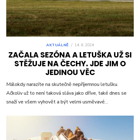
AKTUÁLNĚ
/
14. 6. 2024
ZAČALA SEZÓNA A LETUŠKA UŽ SI
STĚŽUJE NA ČECHY. JDE JIM O
JEDINOU VĚC
Málokdy narazíte na skutečně nepříjemnou letušku.
Ačkoliv už to není taková sláva jako dříve, také dnes se
snaží ve všem vyhovět a být velmi usměvavé…