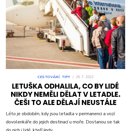
CESTOVÁNÍ
,
TIPY
/
26. 7. 2022
LETUŠKA ODHALILA, CO BY LIDÉ
NIKDY NEMĚLI DĚLAT V LETADLE.
ČEŠI TO ALE DĚLAJÍ NEUSTÁLE
Léto je obdobím, kdy jsou letadla v permanenci a vozí
dovolenkáře do jejich destinací u moře. Dostanou se tak
do nich i lidé, kteří jindy…