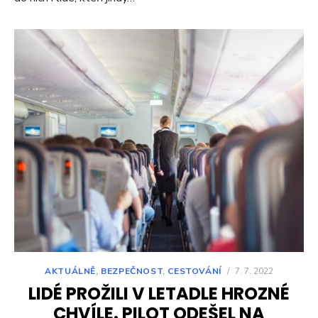
AKTUÁLNĚ
,
BEZPEČNOST
,
CESTOVÁNÍ
/
7. 7. 2022
LIDÉ PROŽILI V LETADLE HROZNÉ
CHVÍLE. PILOT ODEŠEL NA