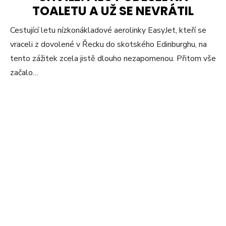
TOALETU A UŽ SE NEVRÁTIL
Cestující letu nízkonákladové aerolinky EasyJet, kteří se
vraceli z dovolené v Řecku do skotského Edinburghu, na
tento zážitek zcela jistě dlouho nezapomenou. Přitom vše
začalo…