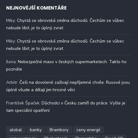
NEJNOVĚJŠÍ KOMENTÁŘE
Miky
:
Chystá se obrovská změna důchodů. Čechům se vůbec
nebude líbit, je to úplný zvrat
Miky
:
Chystá se obrovská změna důchodů. Čechům se vůbec
nebude líbit, je to úplný zvrat
Ilona
:
Nebezpečné maso v českých supermarketech. Takto ho
poznáte
Arbitr
:
Češi na dovolené zažívají nepříjemné chvíle. Rusové jsou
úplně všude a dělají jim hrozné věci
František Špaček
:
Důchodci v Česku zamíří do práce. Vyšle je
tam speciální opatření
alobal
banky
Brambory
ceny energií