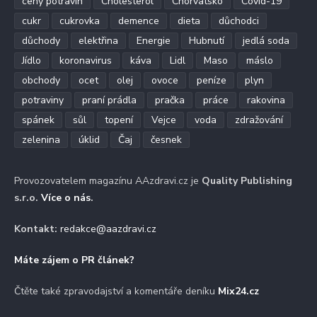
ceny potravin
Cholesterol
Chorvatsko
Covid-19
cukr
cukrovka
demence
dieta
důchodci
důchody
elektřina
Energie
Hubnutí
jedlá soda
Jídlo
koronavirus
káva
Lidl
Maso
máslo
obchody
ocet
olej
ovoce
peníze
plyn
potraviny
praní prádla
pračka
práce
rakovina
spánek
sůl
topení
Vejce
voda
zdražování
zelenina
úklid
Čaj
česnek
Provozovatelem magazínu AAzdravi.cz je
Quality Publishing
s.r.o.
Více o nás
.
Kontakt:
redakce@aazdravi.cz
Máte zájem o PR článek?
Čtěte také zpravodajství a komentáře deníku
Mix24.cz