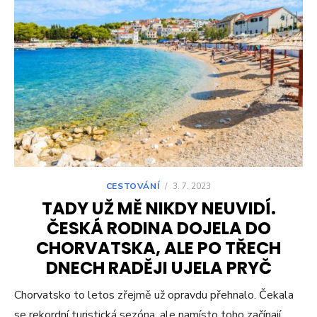
CESTOVÁNÍ
/
3. 7. 2023
TADY UŽ MĚ NIKDY NEUVIDÍ.
ČESKÁ RODINA DOJELA DO
CHORVATSKA, ALE PO TŘECH
DNECH RADĚJI UJELA PRYČ
Chorvatsko to letos zřejmě už opravdu přehnalo. Čekala
se rekordní turistická sezóna, ale namísto toho začínají