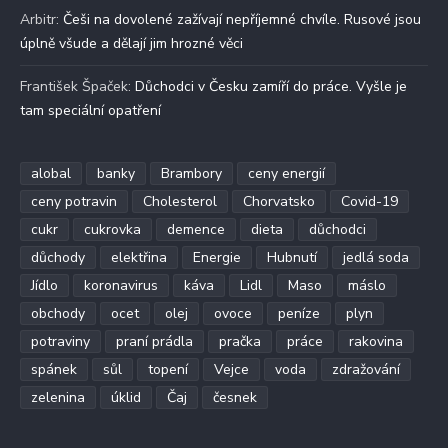
Arbitr
:
Češi na dovolené zažívají nepříjemné chvíle. Rusové jsou
úplně všude a dělají jim hrozné věci
František Špaček
:
Důchodci v Česku zamíří do práce. Vyšle je
tam speciální opatření
alobal
banky
Brambory
ceny energií
ceny potravin
Cholesterol
Chorvatsko
Covid-19
cukr
cukrovka
demence
dieta
důchodci
důchody
elektřina
Energie
Hubnutí
jedlá soda
Jídlo
koronavirus
káva
Lidl
Maso
máslo
obchody
ocet
olej
ovoce
peníze
plyn
potraviny
praní prádla
pračka
práce
rakovina
spánek
sůl
topení
Vejce
voda
zdražování
zelenina
úklid
Čaj
česnek