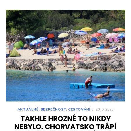
AKTUÁLNĚ
,
BEZPEČNOST
,
CESTOVÁNÍ
/
20. 6. 2023
TAKHLE HROZNÉ TO NIKDY
NEBYLO. CHORVATSKO TRÁPÍ