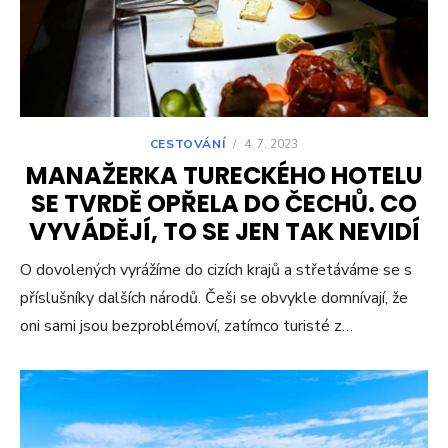
CESTOVÁNÍ
/
4. 7. 2023
MANAŽERKA TURECKÉHO HOTELU
SE TVRDĚ OPŘELA DO ČECHŮ. CO
VYVÁDĚJÍ, TO SE JEN TAK NEVIDÍ
O dovolených vyrážíme do cizích krajů a střetáváme se s
příslušníky dalších národů. Češi se obvykle domnívají, že
oni sami jsou bezproblémoví, zatímco turisté z…