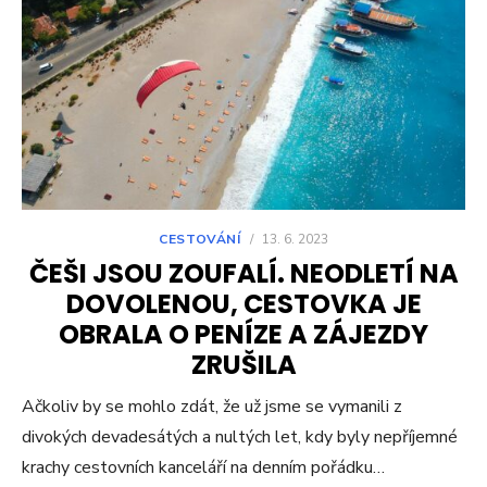
CESTOVÁNÍ
/
13. 6. 2023
ČEŠI JSOU ZOUFALÍ. NEODLETÍ NA
DOVOLENOU, CESTOVKA JE
OBRALA O PENÍZE A ZÁJEZDY
ZRUŠILA
Ačkoliv by se mohlo zdát, že už jsme se vymanili z
divokých devadesátých a nultých let, kdy byly nepříjemné
krachy cestovních kanceláří na denním pořádku…