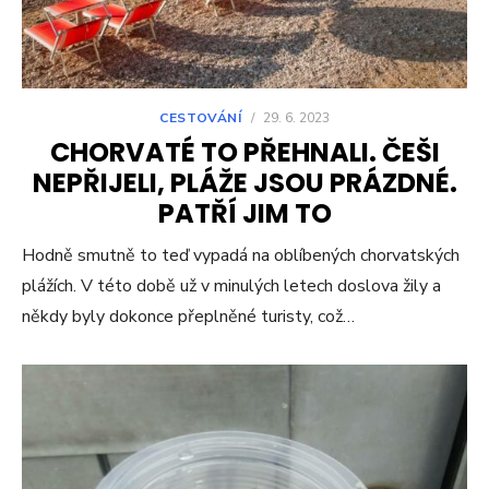
CESTOVÁNÍ
/
29. 6. 2023
CHORVATÉ TO PŘEHNALI. ČEŠI
NEPŘIJELI, PLÁŽE JSOU PRÁZDNÉ.
PATŘÍ JIM TO
Hodně smutně to teď vypadá na oblíbených chorvatských
plážích. V této době už v minulých letech doslova žily a
někdy byly dokonce přeplněné turisty, což…