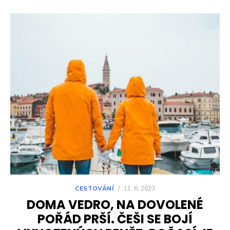
CESTOVÁNÍ
/
11. 6. 2023
DOMA VEDRO, NA DOVOLENÉ
POŘÁD PRŠÍ. ČEŠI SE BOJÍ