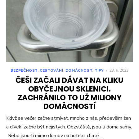
BEZPEČNOST
,
CESTOVÁNÍ
,
DOMÁCNOST
,
TIPY
/
23. 6. 2023
ČEŠI ZAČALI DÁVAT NA KLIKU
OBYČEJNOU SKLENICI.
ZACHRÁNILO TO UŽ MILIONY
DOMÁCNOSTÍ
Když se večer začne stmívat, mnoho z nás, především žen
a dívek, začne být nejistých. Obzvláště, jsou-li doma samy.
Nebo jsou-li mimo domov na hotelu, chatě…