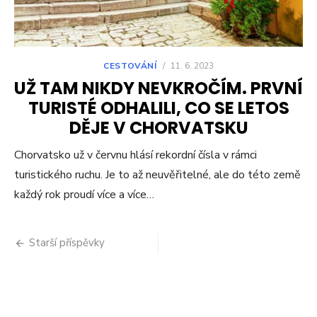
CESTOVÁNÍ
/
11. 6. 2023
UŽ TAM NIKDY NEVKROČÍM. PRVNÍ
TURISTÉ ODHALILI, CO SE LETOS
DĚJE V CHORVATSKU
Chorvatsko už v červnu hlásí rekordní čísla v rámci
turistického ruchu. Je to až neuvěřitelné, ale do této země
každý rok proudí více a více…
Navigace
Starší příspěvky
pro
příspěvky