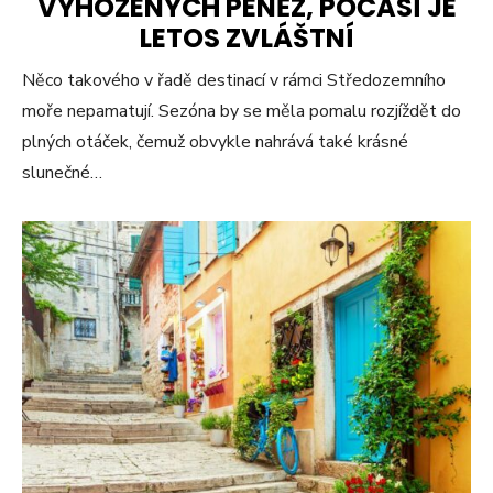
VYHOZENÝCH PENĚZ, POČASÍ JE
LETOS ZVLÁŠTNÍ
Něco takového v řadě destinací v rámci Středozemního
moře nepamatují. Sezóna by se měla pomalu rozjíždět do
plných otáček, čemuž obvykle nahrává také krásné
slunečné…