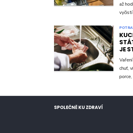
až hod
vyčist
POTRA
KUC
STÁT
JE S
Vaření
chuť, v
porce,
SPOLEČNĚ KU ZDRAVÍ