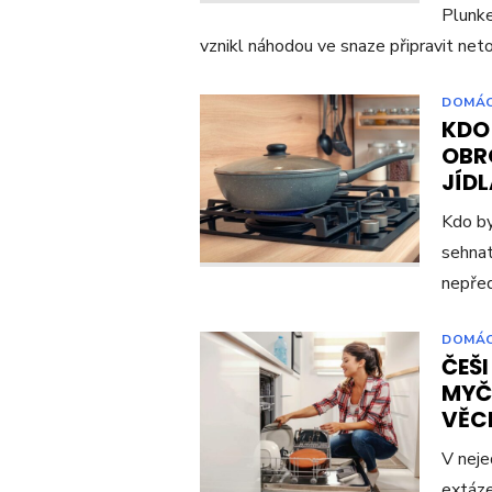
Plunke
vznikl náhodou ve snaze připravit net
DOMÁ
KDO
OBR
JÍD
Kdo by
sehnat
nepře
DOMÁ
ČEŠI
MYČ
VĚCI
V neje
extáze