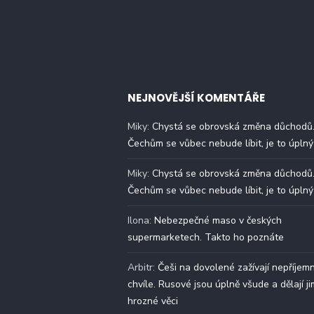
NEJNOVĚJŠÍ KOMENTÁŘE
Miky
:
Chystá se obrovská změna důchodů
Čechům se vůbec nebude líbit, je to úplný
Miky
:
Chystá se obrovská změna důchodů
Čechům se vůbec nebude líbit, je to úplný
Ilona
:
Nebezpečné maso v českých
supermarketech. Takto ho poznáte
Arbitr
:
Češi na dovolené zažívají nepříjem
chvíle. Rusové jsou úplně všude a dělají ji
hrozné věci