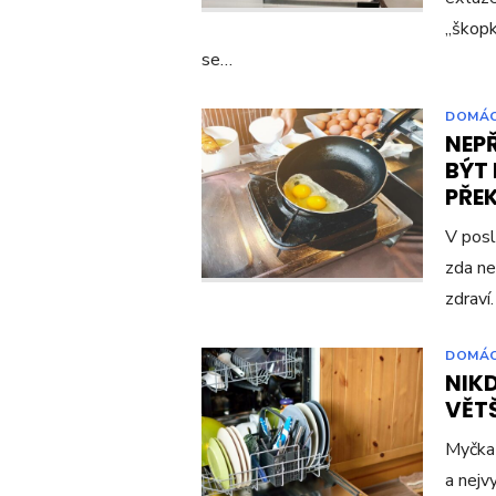
„škopk
se…
DOMÁ
NEP
BÝT 
PŘEK
V posl
zda ne
zdraví
DOMÁ
NIK
VĚTŠ
Myčka 
a nejv