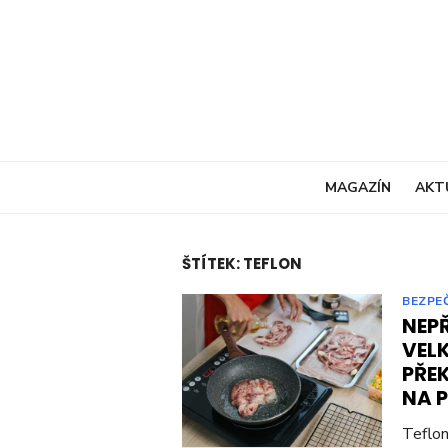
Skip
to
content
MAGAZÍN
AKT
ŠTÍTEK:
TEFLON
BEZPE
NEP
VEL
PŘE
NA 
Teflon