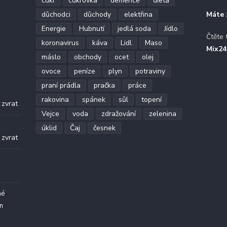
cukr
cukrovka
demence
dieta
důchodci
důchody
elektřina
Máte 
Energie
Hubnutí
jedlá soda
Jídlo
Čtěte 
koronavirus
káva
Lidl
Maso
Mix24
máslo
obchody
ocet
olej
ovoce
peníze
plyn
potraviny
praní prádla
pračka
práce
.
rakovina
spánek
sůl
topení
 zvrat
Vejce
voda
zdražování
zelenina
.
úklid
Čaj
česnek
 zvrat
né
m