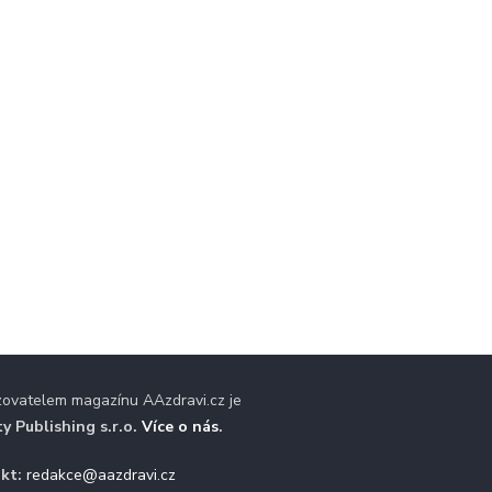
zovatelem magazínu AAzdravi.cz je
ty Publishing s.r.o.
Více o nás
.
kt:
redakce@aazdravi.cz