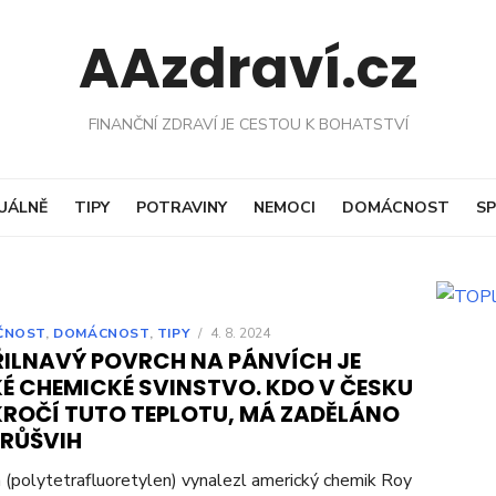
AAzdraví.cz
FINANČNÍ ZDRAVÍ JE CESTOU K BOHATSTVÍ
UÁLNĚ
TIPY
POTRAVINY
NEMOCI
DOMÁCNOST
SP
ČNOST
,
DOMÁCNOST
,
TIPY
/
4. 8. 2024
ŘILNAVÝ POVRCH NA PÁNVÍCH JE
KÉ CHEMICKÉ SVINSTVO. KDO V ČESKU
KROČÍ TUTO TEPLOTU, MÁ ZADĚLÁNO
PRŮŠVIH
 (polytetrafluoretylen) vynalezl americký chemik Roy