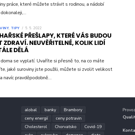
iny práce, které můžete strávit s rodinou, a nádobí
í dokonaleji,…
VINY
,
TIPY
/
5. 5. 2022
HAŘSKÉ PŘEŠLAPY, KTERÉ VÁS BUDOU
 ZDRAVÍ. NEUVĚŘITELNÉ, KOLIK LIDÍ
TÁLE DĚLÁ
 doma se vyplatí. Uvaříte si přesně to, na co máte
íte, jaké suroviny jste použili, můžete si zvolit velikost
 a navíc pravděpodobně…
alobal
banky
Brambory
Provo
Quali
ceny energií
ceny potravin
Cholesterol
Chorvatsko
Covid-19
Konta