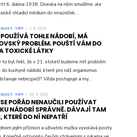
tt 6. dubna 1938. Dneska na něm smažíme, ale
oxické chladicí médium do mrazniček.…
CNOST
,
TIPY
/
2. 6. 2024
 POUŽÍVÁ TOHLE NÁDOBÍ, MÁ
OVSKÝ PROBLÉM. POUŠTÍ VÁM DO
LA TOXICKÉ LÁTKY
 to byl řekl, že v 21. století budeme mít problém
 do kuchyně nádobí, které pro náš organismus
dstavuje nebezpečí? Věda postupuje a my…
CNOST
,
TIPY
/
30. 4. 2023
 SE POŘÁD NENAUČILI POUŽÍVAT
KU NÁDOBÍ SPRÁVNĚ. DÁVAJÍ TAM
, KTERÉ DO NÍ NEPATŘÍ
dnom jejím příznivci a uživateli myčka vyvolává pocity
. Konečně odzvonilo časům stráveným s rukama ve