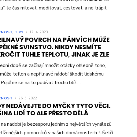
u“. Je čas milovat, meditovat, cestovat, a ne trápit
CNOST
,
TIPY
/
17. 4. 2023
ŘILNAVÝ POVRCH NA PÁNVÍCH MŮŽE
PĚKNÉ SVINSTVO. NIKDY NESMÍTE
ROČIT TUHLE TEPLOTU, JINAK JE ZLE
ední době se začínají množit otázky ohledně toho,
může teflon a nepřilnavé nádobí škodit lidskému
. Pojďme se na to podívat trochu blíž.…
CNOST
/
26. 5. 2022
DY NEDÁVEJTE DO MYČKY TYTO VĚCI.
INA LIDÍ TO ALE PŘESTO DĚLÁ
na nádobí je bezesporu jedním z největších vynálezů
ytíženějších pomocníků v našich domácnostech. Ušetří