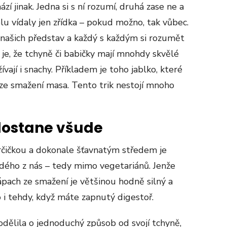
zí jinak. Jedna si s ní rozumí, druhá zase ne a
olu vídaly jen zřídka – pokud možno, tak vůbec.
našich představ a každý s každým si rozumět
 je, že tchyně či babičky mají mnohdy skvělé
ívají i snachy. Příkladem je toho jablko, které
 ze smažení masa. Tento trik nestojí mnoho
dostane všude
čičkou a dokonale šťavnatým středem je
ého z nás – tedy mimo vegetariánů. Jenže
zápach ze smažení je většinou hodně silný a
 i tehdy, když máte zapnutý digestoř.
odělila o jednoduchý způsob od svojí tchyně,