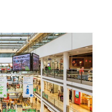
To nikdo 
poloviční
chybělo
3. 7. 2025
Valorizac
jim bude 
22. 5. 202
Češi plat
7. 1. 2025