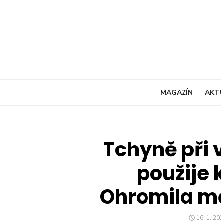
Skip
to
content
MAGAZÍN
AKT
Tchyně při 
použije 
Ohromila mě
POSTED
16. 1. 20