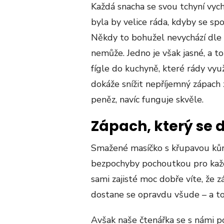
Každá snacha se svou tchyní vychá
byla by velice ráda, kdyby se sp
Někdy to bohužel nevychází dle 
nemůže. Jedno je však jasné, a to
fígle do kuchyně, které rády využ
dokáže snížit nepříjemný zápach
peněz, navíc funguje skvěle.
Zápach, který se 
Smažené masíčko s křupavou kůr
bezpochyby pochoutkou pro každ
sami zajisté moc dobře víte, že 
dostane se opravdu všude – a to
Avšak naše čtenářka se s námi p