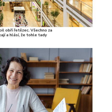
il obří řetězec. Všechno za
ají a hlásí, že tohle tady