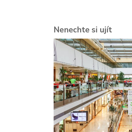
Nenechte si ujít
 za
kolik