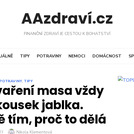
AAzdraví.cz
FINANČNÍ ZDRAVÍ JE CESTOU K BOHATSTVÍ
UÁLNĚ
TIPY
POTRAVINY
NEMOCI
DOMÁCNOST
SP
POTRAVINY
,
TIPY
vaření masa vždy
kousek jablka.
 tím, proč to dělá
Author
Nikola Klementová
23