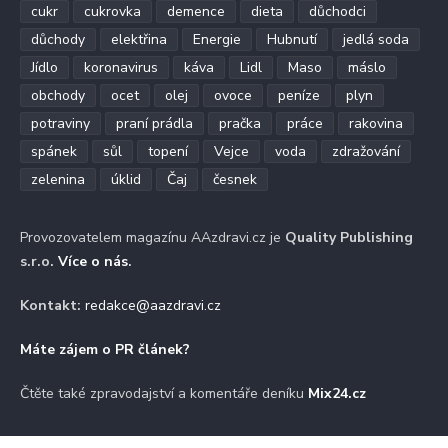
cukr
cukrovka
demence
dieta
důchodci
důchody
elektřina
Energie
Hubnutí
jedlá soda
Jídlo
koronavirus
káva
Lidl
Maso
máslo
obchody
ocet
olej
ovoce
peníze
plyn
potraviny
praní prádla
pračka
práce
rakovina
spánek
sůl
topení
Vejce
voda
zdražování
zelenina
úklid
Čaj
česnek
Provozovatelem magazínu AAzdravi.cz je
Quality Publishing
s.r.o.
Více o nás
.
Kontakt:
redakce@aazdravi.cz
Máte zájem o PR článek?
Čtěte také zpravodajství a komentáře deníku
Mix24.cz