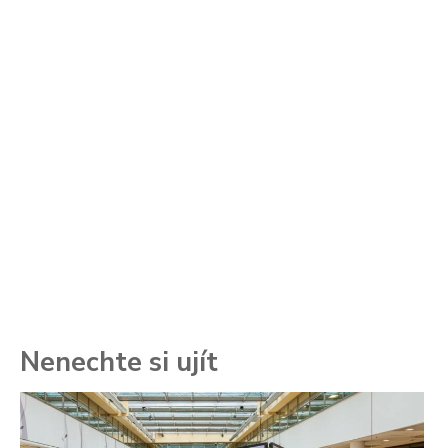
Nenechte si ujít
To
ře
se