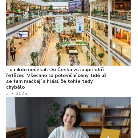
ch
3.
Va
ne
ch
22
Če
Ně
7.
To nikdo nečekal. Do Česka vstoupil obří
řetězec. Všechno za poloviční ceny, lidé už
se tam mačkají a hlásí, že tohle tady
chybělo
3. 7. 2025