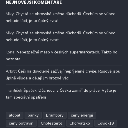
NEJNOVĚJŠÍ KOMENTÁŘE
Miky
:
Chystá se obrovská změna důchodů. Čechům se vůbec
nebude líbit, je to úplný zvrat
Miky
:
Chystá se obrovská změna důchodů. Čechům se vůbec
nebude líbit, je to úplný zvrat
Ilona
:
Nebezpečné maso v českých supermarketech. Takto ho
poznáte
Arbitr
:
Češi na dovolené zažívají nepříjemné chvíle. Rusové jsou
úplně všude a dělají jim hrozné věci
František Špaček
:
Důchodci v Česku zamíří do práce. Vyšle je
tam speciální opatření
alobal
banky
Brambory
ceny energií
ceny potravin
Cholesterol
Chorvatsko
Covid-19