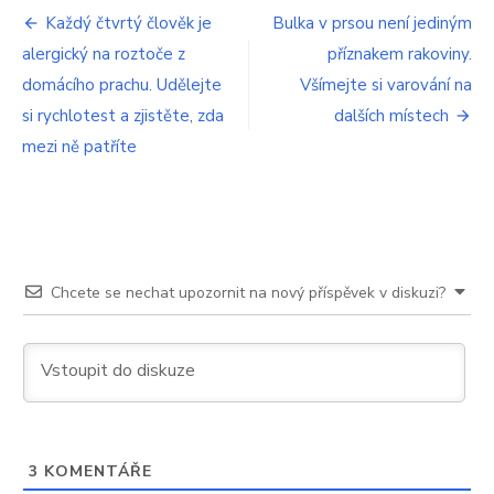
ale
Navigace
Každý čtvrtý člověk je
Bulka v prsou není jediným
většina
alergický na roztoče z
příznakem rakoviny.
pro
lidí
příznaky
domácího prachu. Udělejte
Všímejte si varování na
příspěvek
přehlíží
si rychlotest a zjistěte, zda
dalších místech
mezi ně patříte
Chcete se nechat upozornit na nový příspěvek v diskuzi?
3
KOMENTÁŘE