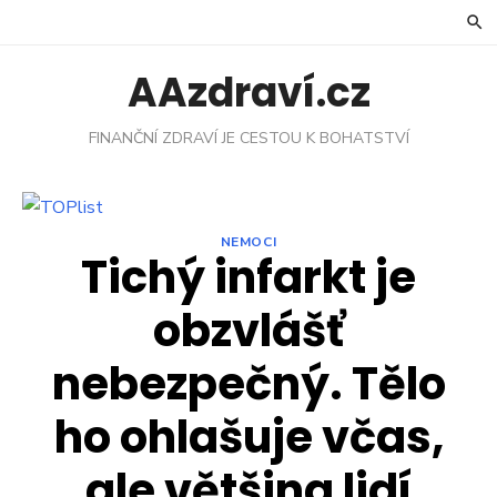
Skip
to
content
AAzdraví.cz
FINANČNÍ ZDRAVÍ JE CESTOU K BOHATSTVÍ
NEMOCI
Tichý infarkt je
obzvlášť
nebezpečný. Tělo
ho ohlašuje včas,
ale většina lidí