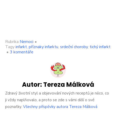
Rubrika
Nemoci
•
Tagy
infarkt
,
příznaky infarktu
,
srdeční choroby
,
tichý infarkt
u
•
3 komentáře
textu
s
názvem
Tichý
infarkt
je
Autor:
Tereza Málková
obzvlášť
nebezpečný.
Zdravý životní styl a objevování nových receptů je něco, co
Tělo
ji vždy naplňovalo, a proto se zde s vámi dělí o své
ho
poznatky.
Všechny příspěvky autora Tereza Málková
ohlašuje
včas,