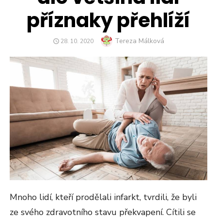
příznaky přehlíží
Author
Tereza Málková
POSTED
28. 10. 2020
ON
Mnoho lidí, kteří prodělali infarkt, tvrdili, že byli
ze svého zdravotního stavu překvapení. Cítili se